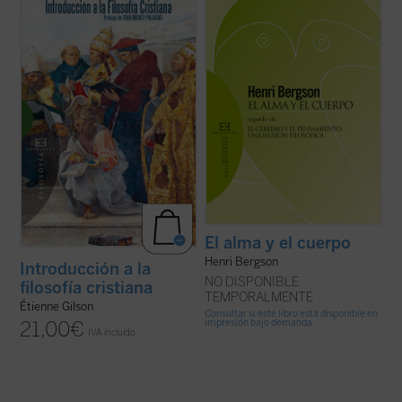
de los que no dejan a nadie indiferente. Hay
En este libro, inédito hasta ahora en
que añadir además que es un problema
español, descubrimos un ensayo brillante
ineludible. Porque tanto si se admite la
del Gilson maduro, una disertación otoñal
dualidad última, metafísica, de ambos
sobre las ideas más queridas del gran
términos, como si se niega, por ...
(ver
medievalista, presentadas en tres ...
(ver
ficha)
ficha)
El alma y el cuerpo
Henri Bergson
Introducción a la
NO DISPONIBLE
filosofía cristiana
TEMPORALMENTE
Étienne Gilson
Consultar si este libro está disponible en
impresión bajo demanda
21,00
€
IVA incluido