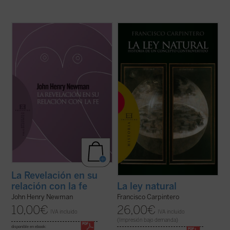
Introducción y traducción de Raquel Vera
«Las doctrinas sobre el derecho natural se
González.
han formado dentro de un esfuerzo
conjunto en el que han participado filósofos,
En este ensayo, inédito hasta ahora en
teólogos y juristas, paganos y cristianos».
español, J.H. Newman quiere responder a
Desde esta convicción, y frente al
la acusación de escepticismo que le
simplismo o la ideologización con que ...
atribuían ciertos intelectuales. Para ello
(ver ficha)
expone su ...
(ver ficha)
La Revelación en su
relación con la fe
La ley natural
John Henry Newman
Francisco Carpintero
10,00
€
26,00
€
IVA incluido
IVA incluido
(Impresión bajo demanda)
disponible en ebook: