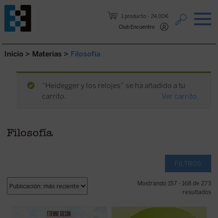
Saltar al contenido.
1 producto
24,00€
Club Encuentro
Inicio
>
Materias
>
Filosofía
“Heidegger y los relojes” se ha añadido a tu
carrito.
Ver carrito
Filosofía
FILTROS
Mostrando 157 - 168 de 273
resultados
Prólogo de Juan Miguel Palacios
El problema de la relación cuerpo-alma es