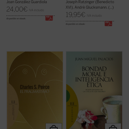
Joan González Guardiola
Joseph Ratzinger (Benedicto
XVI), Andrè Glucksmann, (...)
24,00
€
IVA incluido
19,95
€
IVA incluido
disponible en ebook:
disponible en ebook:
En los últimos años de su vida, Charles S.
«En nuestros días la situación respecto de
Peirce, «el intelecto más original y versátil
los valores y la ética fundada en ellos
que América ha producido», retoma
resulta realmente sorprendente. Ya no se
muchas cuestiones dentro de su evolución
habla tan sólo de valores bursátiles. Ahora
intelectual y trata de dar una forma
también los pedagogos ensayan desde sus
definitiva al sistema de su pensamiento. ...
tarimas la educación en valores, ...
(ver
(ver ficha)
ficha)