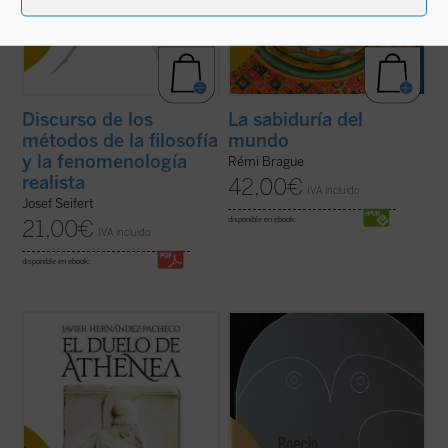
Discurso de los
La sabiduría del
métodos de la filosofía
mundo
y la fenomenología
Rémi Brague
realista
42,00
€
IVA incluido
Josef Seifert
disponible en ebook:
21,00
€
IVA incluido
disponible en ebook:
El pacifismo se ha convertido en un
Edición bilingüe.
postulado de nuestra autoconciencia
moral. Con grave daño para esa
«Boecio roza en esta obra, como
autoconciencia, pues en la indiferencia
corresponde a un introductor y a un lógico,
frente a toda agresión ese pacifismo
un profundo problema metafísico como es
socava las bases comunitarias sobre las
si las clasificaciones que hacemos para
que se asienta la libertad ...
(ver ficha)
comprender el mundo se corresponden
con una partición ...
(ver ficha)