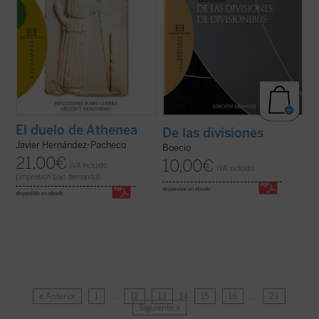
El duelo de Athenea
De las divisiones
Javier Hernández-Pacheco
Boecio
21,00
€
10,00
€
IVA incluido
IVA incluido
(Impresión bajo demanda)
disponible en ebook:
disponible en ebook:
« Anterior
1
…
12
13
14
15
16
…
23
Siguiente »