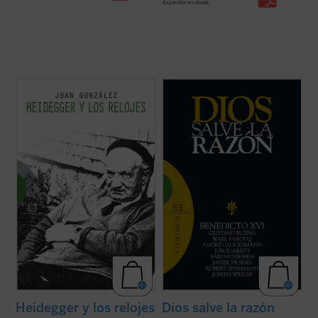
disponible en ebook:
«La tesis más provocativa y original que la
«No actuar según la razón es contrario a la
filosofía del siglo XX ha levantado sobre el
naturaleza de Dios» (Manuel II Paleólogo)
tiempo es la famosa tesis de Heidegger
según la cual el sentido del ser descansaría
Diversos intelectuales de primera línea,
en el sentido del tiempo. Según esta tesis,
provenientes de diferentes países,
nuestra vivencia del ...
(ver ficha)
tradiciones religiosas y posiciones
culturales, se dan cita en este ...
(ver ficha)
Heidegger y los relojes
Dios salve la razón