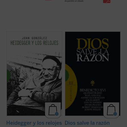
disponible en ebook:
«La tesis más provocativa y original que la
«No actuar según la razón es contrario a la
filosofía del siglo XX ha levantado sobre el
naturaleza de Dios» (Manuel II Paleólogo)
tiempo es la famosa tesis de Heidegger
según la cual el sentido del ser descansaría
Diversos intelectuales de primera línea,
en el sentido del tiempo. Según esta tesis,
provenientes de diferentes países,
nuestra vivencia del ...
(ver ficha)
tradiciones religiosas y posiciones
culturales, se dan cita en este ...
(ver ficha)
Heidegger y los relojes
Dios salve la razón