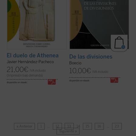
El duelo de Athenea
De las divisiones
Javier Hernández-Pacheco
Boecio
21,00
€
10,00
€
IVA incluido
IVA incluido
(Impresión bajo demanda)
disponible en ebook:
disponible en ebook:
« Anterior
1
…
12
13
14
15
16
…
23
Siguiente »