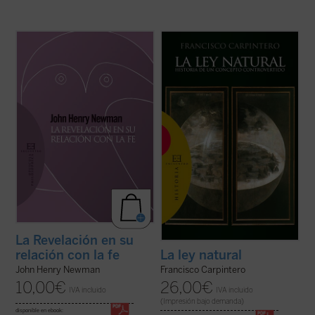
Introducción y traducción de Raquel Vera
«Las doctrinas sobre el derecho natural se
González.
han formado dentro de un esfuerzo
conjunto en el que han participado filósofos,
En este ensayo, inédito hasta ahora en
teólogos y juristas, paganos y cristianos».
español, J.H. Newman quiere responder a
Desde esta convicción, y frente al
la acusación de escepticismo que le
simplismo o la ideologización con que ...
atribuían ciertos intelectuales. Para ello
(ver ficha)
expone su ...
(ver ficha)
La Revelación en su
relación con la fe
La ley natural
John Henry Newman
Francisco Carpintero
10,00
€
26,00
€
IVA incluido
IVA incluido
(Impresión bajo demanda)
disponible en ebook: