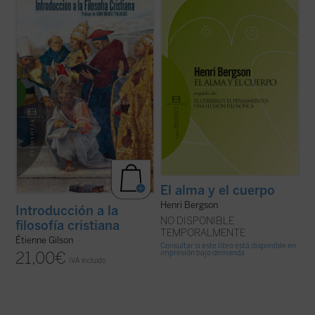
de los que no dejan a nadie indiferente. Hay
En este libro, inédito hasta ahora en
que añadir además que es un problema
español, descubrimos un ensayo brillante
ineludible. Porque tanto si se admite la
del Gilson maduro, una disertación otoñal
dualidad última, metafísica, de ambos
sobre las ideas más queridas del gran
términos, como si se niega, por ...
(ver
medievalista, presentadas en tres ...
(ver
ficha)
ficha)
El alma y el cuerpo
Henri Bergson
Introducción a la
NO DISPONIBLE
filosofía cristiana
TEMPORALMENTE
Étienne Gilson
Consultar si este libro está disponible en
impresión bajo demanda
21,00
€
IVA incluido