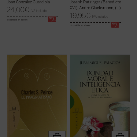
Joan González Guardiola
Joseph Ratzinger (Benedicto
XVI), Andrè Glucksmann, (...)
24,00
€
IVA incluido
19,95
€
IVA incluido
disponible en ebook:
disponible en ebook:
En los últimos años de su vida, Charles S.
«En nuestros días la situación respecto de
Peirce, «el intelecto más original y versátil
los valores y la ética fundada en ellos
que América ha producido», retoma
resulta realmente sorprendente. Ya no se
muchas cuestiones dentro de su evolución
habla tan sólo de valores bursátiles. Ahora
intelectual y trata de dar una forma
también los pedagogos ensayan desde sus
definitiva al sistema de su pensamiento. ...
tarimas la educación en valores, ...
(ver
(ver ficha)
ficha)