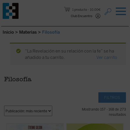
Saltar al contenido.
1 producto
10,00€
Club Encuentro
Inicio
>
Materias
>
Filosofía
“La Revelación en su relación con la fe” se ha
añadido a tu carrito.
Ver carrito
Filosofía
FILTROS
Mostrando 157 - 168 de 273
resultados
Prólogo de Juan Miguel Palacios
El problema de la relación cuerpo-alma es