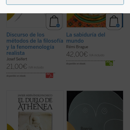
Discurso de los
La sabiduría del
métodos de la filosofía
mundo
y la fenomenología
Rémi Brague
realista
42,00
€
IVA incluido
Josef Seifert
disponible en ebook:
21,00
€
IVA incluido
disponible en ebook:
El pacifismo se ha convertido en un
Edición bilingüe.
postulado de nuestra autoconciencia
moral. Con grave daño para esa
«Boecio roza en esta obra, como
autoconciencia, pues en la indiferencia
corresponde a un introductor y a un lógico,
frente a toda agresión ese pacifismo
un profundo problema metafísico como es
socava las bases comunitarias sobre las
si las clasificaciones que hacemos para
que se asienta la libertad ...
(ver ficha)
comprender el mundo se corresponden
con una partición ...
(ver ficha)