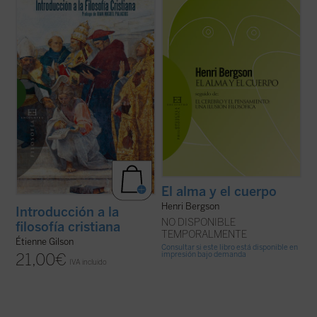
de los que no dejan a nadie indiferente. Hay
En este libro, inédito hasta ahora en
que añadir además que es un problema
español, descubrimos un ensayo brillante
ineludible. Porque tanto si se admite la
del Gilson maduro, una disertación otoñal
dualidad última, metafísica, de ambos
sobre las ideas más queridas del gran
términos, como si se niega, por ...
(ver
medievalista, presentadas en tres ...
(ver
ficha)
ficha)
El alma y el cuerpo
Henri Bergson
Introducción a la
NO DISPONIBLE
filosofía cristiana
TEMPORALMENTE
Étienne Gilson
Consultar si este libro está disponible en
impresión bajo demanda
21,00
€
IVA incluido