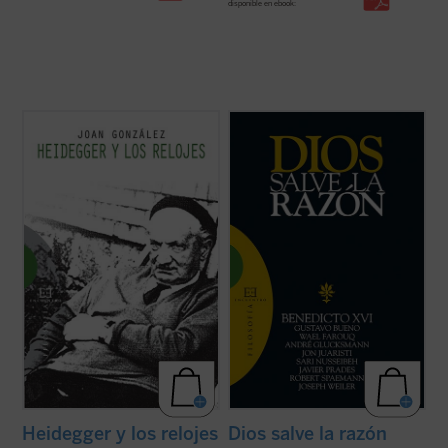
disponible en ebook:
«La tesis más provocativa y original que la
«No actuar según la razón es contrario a la
filosofía del siglo XX ha levantado sobre el
naturaleza de Dios» (Manuel II Paleólogo)
tiempo es la famosa tesis de Heidegger
según la cual el sentido del ser descansaría
Diversos intelectuales de primera línea,
en el sentido del tiempo. Según esta tesis,
provenientes de diferentes países,
nuestra vivencia del ...
(ver ficha)
tradiciones religiosas y posiciones
culturales, se dan cita en este ...
(ver ficha)
Heidegger y los relojes
Dios salve la razón