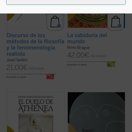
Discurso de los
La sabiduría del
métodos de la filosofía
mundo
y la fenomenología
Rémi Brague
realista
42,00
€
IVA incluido
Josef Seifert
disponible en ebook:
21,00
€
IVA incluido
disponible en ebook:
El pacifismo se ha convertido en un
Edición bilingüe.
postulado de nuestra autoconciencia
moral. Con grave daño para esa
«Boecio roza en esta obra, como
autoconciencia, pues en la indiferencia
corresponde a un introductor y a un lógico,
frente a toda agresión ese pacifismo
un profundo problema metafísico como es
socava las bases comunitarias sobre las
si las clasificaciones que hacemos para
que se asienta la libertad ...
(ver ficha)
comprender el mundo se corresponden
con una partición ...
(ver ficha)