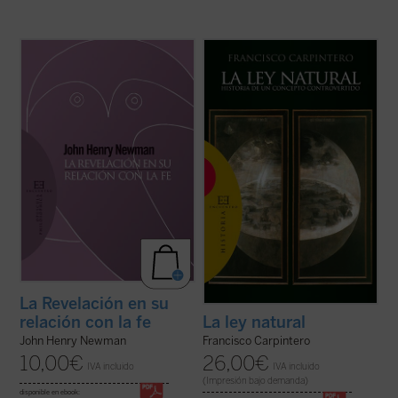
Introducción y traducción de Raquel Vera
«Las doctrinas sobre el derecho natural se
González.
han formado dentro de un esfuerzo
conjunto en el que han participado filósofos,
En este ensayo, inédito hasta ahora en
teólogos y juristas, paganos y cristianos».
español, J.H. Newman quiere responder a
Desde esta convicción, y frente al
la acusación de escepticismo que le
simplismo o la ideologización con que ...
atribuían ciertos intelectuales. Para ello
(ver ficha)
expone su ...
(ver ficha)
La Revelación en su
relación con la fe
La ley natural
John Henry Newman
Francisco Carpintero
10,00
€
26,00
€
IVA incluido
IVA incluido
(Impresión bajo demanda)
disponible en ebook: