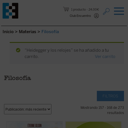
Saltar al contenido.
1 producto
24,00€
Club Encuentro
Inicio
>
Materias
>
Filosofía
“Heidegger y los relojes” se ha añadido a tu
carrito.
Ver carrito
Filosofía
FILTROS
Mostrando 157 - 168 de 273
resultados
Prólogo de Juan Miguel Palacios
El problema de la relación cuerpo-alma es