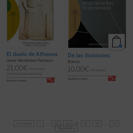
El duelo de Athenea
De las divisiones
Javier Hernández-Pacheco
Boecio
21,00
€
10,00
€
IVA incluido
IVA incluido
(Impresión bajo demanda)
disponible en ebook:
disponible en ebook:
« Anterior
1
…
12
13
14
15
16
…
23
Siguiente »