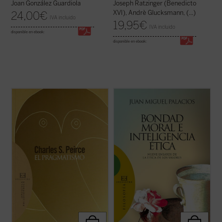
Joan González Guardiola
Joseph Ratzinger (Benedicto
XVI), Andrè Glucksmann, (...)
24,00
€
IVA incluido
19,95
€
IVA incluido
disponible en ebook:
disponible en ebook:
En los últimos años de su vida, Charles S.
«En nuestros días la situación respecto de
Peirce, «el intelecto más original y versátil
los valores y la ética fundada en ellos
que América ha producido», retoma
resulta realmente sorprendente. Ya no se
muchas cuestiones dentro de su evolución
habla tan sólo de valores bursátiles. Ahora
intelectual y trata de dar una forma
también los pedagogos ensayan desde sus
definitiva al sistema de su pensamiento. ...
tarimas la educación en valores, ...
(ver
(ver ficha)
ficha)