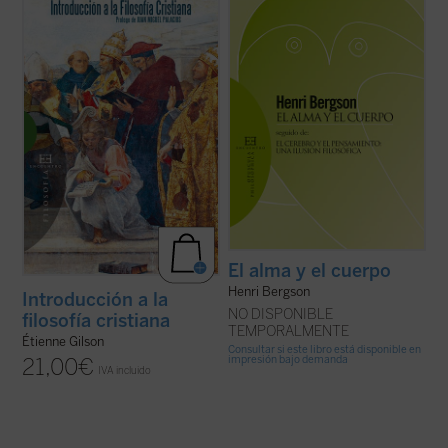
de los que no dejan a nadie indiferente. Hay
En este libro, inédito hasta ahora en
que añadir además que es un problema
español, descubrimos un ensayo brillante
ineludible. Porque tanto si se admite la
del Gilson maduro, una disertación otoñal
dualidad última, metafísica, de ambos
sobre las ideas más queridas del gran
términos, como si se niega, por ...
(ver
medievalista, presentadas en tres ...
(ver
ficha)
ficha)
El alma y el cuerpo
Henri Bergson
Introducción a la
NO DISPONIBLE
filosofía cristiana
TEMPORALMENTE
Étienne Gilson
Consultar si este libro está disponible en
impresión bajo demanda
21,00
€
IVA incluido