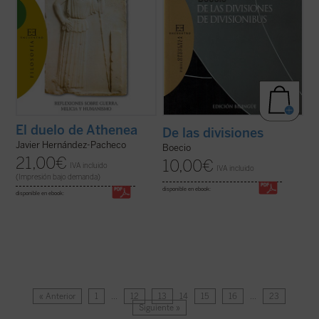
El duelo de Athenea
De las divisiones
Javier Hernández-Pacheco
Boecio
21,00
€
10,00
€
IVA incluido
IVA incluido
(Impresión bajo demanda)
disponible en ebook:
disponible en ebook:
« Anterior
1
…
12
13
14
15
16
…
23
Siguiente »