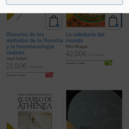
Discurso de los
La sabiduría del
métodos de la filosofía
mundo
y la fenomenología
Rémi Brague
realista
42,00
€
IVA incluido
Josef Seifert
disponible en ebook:
21,00
€
IVA incluido
disponible en ebook:
El pacifismo se ha convertido en un
Edición bilingüe.
postulado de nuestra autoconciencia
moral. Con grave daño para esa
«Boecio roza en esta obra, como
autoconciencia, pues en la indiferencia
corresponde a un introductor y a un lógico,
frente a toda agresión ese pacifismo
un profundo problema metafísico como es
socava las bases comunitarias sobre las
si las clasificaciones que hacemos para
que se asienta la libertad ...
(ver ficha)
comprender el mundo se corresponden
con una partición ...
(ver ficha)