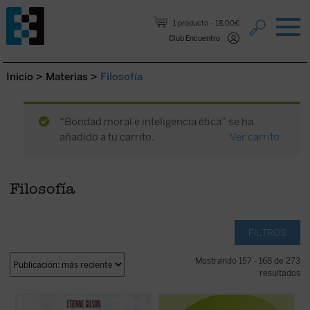
Saltar al contenido.
1 producto
18,00€
Club Encuentro
Inicio
>
Materias
>
Filosofía
“Bondad moral e inteligencia ética” se ha
añadido a tu carrito.
Ver carrito
Filosofía
FILTROS
Mostrando 157 - 168 de 273
resultados
Prólogo de Juan Miguel Palacios
El problema de la relación cuerpo-alma es