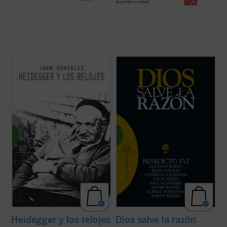
disponible en ebook:
«La tesis más provocativa y original que la
«No actuar según la razón es contrario a la
filosofía del siglo XX ha levantado sobre el
naturaleza de Dios» (Manuel II Paleólogo)
tiempo es la famosa tesis de Heidegger
según la cual el sentido del ser descansaría
Diversos intelectuales de primera línea,
en el sentido del tiempo. Según esta tesis,
provenientes de diferentes países,
nuestra vivencia del ...
(ver ficha)
tradiciones religiosas y posiciones
culturales, se dan cita en este ...
(ver ficha)
Heidegger y los relojes
Dios salve la razón