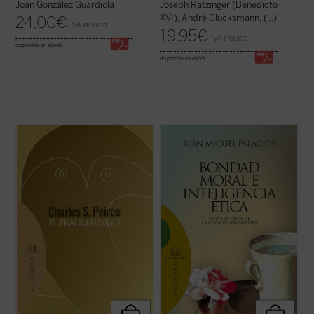
Joan González Guardiola
Joseph Ratzinger (Benedicto
XVI), Andrè Glucksmann, (...)
24,00
€
IVA incluido
19,95
€
IVA incluido
disponible en ebook:
disponible en ebook:
En los últimos años de su vida, Charles S.
«En nuestros días la situación respecto de
Peirce, «el intelecto más original y versátil
los valores y la ética fundada en ellos
que América ha producido», retoma
resulta realmente sorprendente. Ya no se
muchas cuestiones dentro de su evolución
habla tan sólo de valores bursátiles. Ahora
intelectual y trata de dar una forma
también los pedagogos ensayan desde sus
definitiva al sistema de su pensamiento. ...
tarimas la educación en valores, ...
(ver
(ver ficha)
ficha)