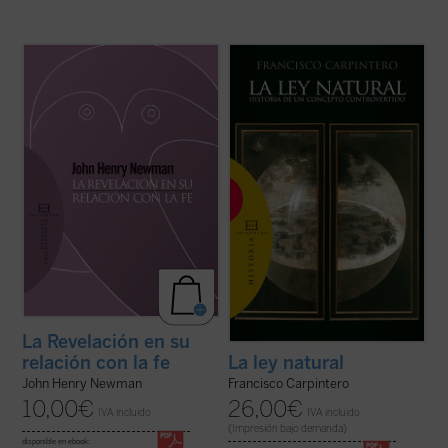
Introducción y traducción de Raquel Vera
«Las doctrinas sobre el derecho natural se
González.
han formado dentro de un esfuerzo
conjunto en el que han participado filósofos,
En este ensayo, inédito hasta ahora en
teólogos y juristas, paganos y cristianos».
español, J.H. Newman quiere responder a
Desde esta convicción, y frente al
la acusación de escepticismo que le
simplismo o la ideologización con que ...
atribuían ciertos intelectuales. Para ello
(ver ficha)
expone su ...
(ver ficha)
La Revelación en su
relación con la fe
La ley natural
John Henry Newman
Francisco Carpintero
10,00
€
26,00
€
IVA incluido
IVA incluido
(Impresión bajo demanda)
disponible en ebook: