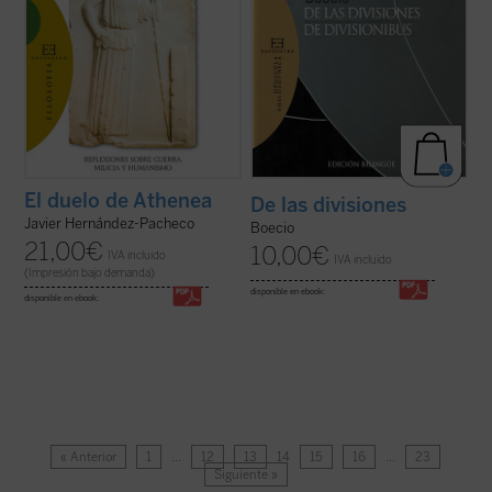
El duelo de Athenea
De las divisiones
Javier Hernández-Pacheco
Boecio
21,00
€
10,00
€
IVA incluido
IVA incluido
(Impresión bajo demanda)
disponible en ebook:
disponible en ebook:
« Anterior
1
…
12
13
14
15
16
…
23
Siguiente »