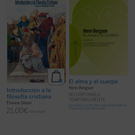
de los que no dejan a nadie indiferente. Hay
En este libro, inédito hasta ahora en
que añadir además que es un problema
español, descubrimos un ensayo brillante
ineludible. Porque tanto si se admite la
del Gilson maduro, una disertación otoñal
dualidad última, metafísica, de ambos
sobre las ideas más queridas del gran
términos, como si se niega, por ...
(ver
medievalista, presentadas en tres ...
(ver
ficha)
ficha)
El alma y el cuerpo
Henri Bergson
Introducción a la
NO DISPONIBLE
filosofía cristiana
TEMPORALMENTE
Étienne Gilson
Consultar si este libro está disponible en
impresión bajo demanda
21,00
€
IVA incluido