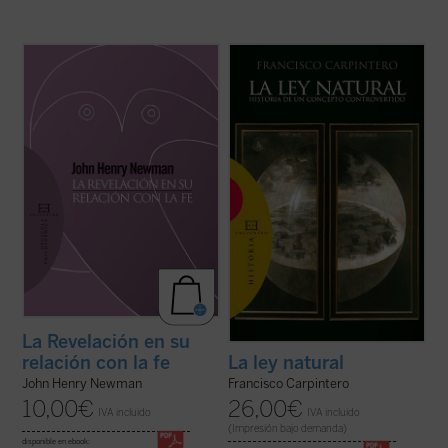
Introducción y traducción de Raquel Vera
«Las doctrinas sobre el derecho natural se
González.
han formado dentro de un esfuerzo
conjunto en el que han participado filósofos,
En este ensayo, inédito hasta ahora en
teólogos y juristas, paganos y cristianos».
español, J.H. Newman quiere responder a
Desde esta convicción, y frente al
la acusación de escepticismo que le
simplismo o la ideologización con que ...
atribuían ciertos intelectuales. Para ello
(ver ficha)
expone su ...
(ver ficha)
La Revelación en su
relación con la fe
La ley natural
John Henry Newman
Francisco Carpintero
10,00
€
26,00
€
IVA incluido
IVA incluido
(Impresión bajo demanda)
disponible en ebook: