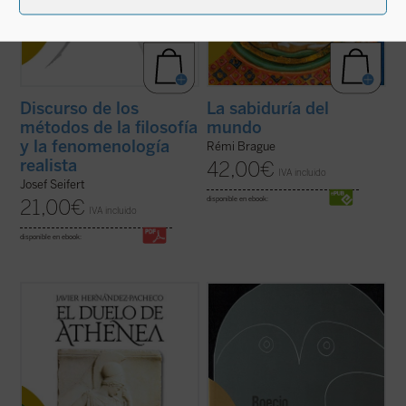
Discurso de los
La sabiduría del
métodos de la filosofía
mundo
y la fenomenología
Rémi Brague
realista
42,00
€
IVA incluido
Josef Seifert
disponible en ebook:
21,00
€
IVA incluido
disponible en ebook:
El pacifismo se ha convertido en un
Edición bilingüe.
postulado de nuestra autoconciencia
moral. Con grave daño para esa
«Boecio roza en esta obra, como
autoconciencia, pues en la indiferencia
corresponde a un introductor y a un lógico,
frente a toda agresión ese pacifismo
un profundo problema metafísico como es
socava las bases comunitarias sobre las
si las clasificaciones que hacemos para
que se asienta la libertad ...
(ver ficha)
comprender el mundo se corresponden
con una partición ...
(ver ficha)