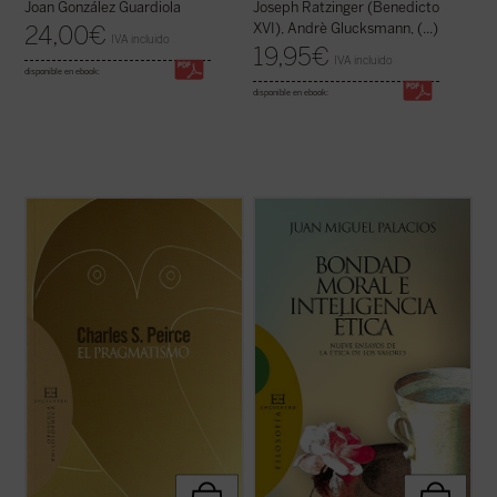
Joan González Guardiola
Joseph Ratzinger (Benedicto
XVI), Andrè Glucksmann, (...)
24,00
€
IVA incluido
19,95
€
IVA incluido
disponible en ebook:
disponible en ebook:
En los últimos años de su vida, Charles S.
«En nuestros días la situación respecto de
Peirce, «el intelecto más original y versátil
los valores y la ética fundada en ellos
que América ha producido», retoma
resulta realmente sorprendente. Ya no se
muchas cuestiones dentro de su evolución
habla tan sólo de valores bursátiles. Ahora
intelectual y trata de dar una forma
también los pedagogos ensayan desde sus
definitiva al sistema de su pensamiento. ...
tarimas la educación en valores, ...
(ver
(ver ficha)
ficha)