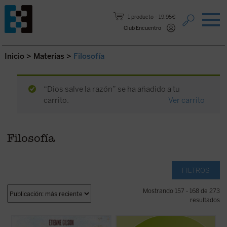
Saltar al contenido.
1 producto
19,95€
Club Encuentro
Inicio
>
Materias
>
Filosofía
“Dios salve la razón” se ha añadido a tu
carrito.
Ver carrito
Filosofía
FILTROS
Mostrando 157 - 168 de 273
resultados
Prólogo de Juan Miguel Palacios
El problema de la relación cuerpo-alma es