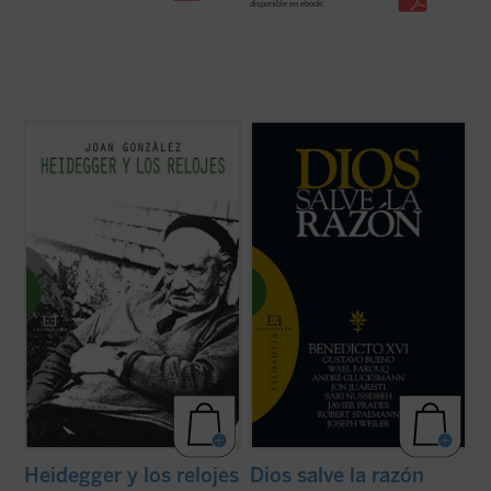
disponible en ebook:
«La tesis más provocativa y original que la
«No actuar según la razón es contrario a la
filosofía del siglo XX ha levantado sobre el
naturaleza de Dios» (Manuel II Paleólogo)
tiempo es la famosa tesis de Heidegger
según la cual el sentido del ser descansaría
Diversos intelectuales de primera línea,
en el sentido del tiempo. Según esta tesis,
provenientes de diferentes países,
nuestra vivencia del ...
(ver ficha)
tradiciones religiosas y posiciones
culturales, se dan cita en este ...
(ver ficha)
Heidegger y los relojes
Dios salve la razón