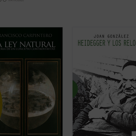
IVA incluido
octrinas sobre el derecho natural
«La tesis más provocativa y origina
 formado dentro de un esfuerzo
la filosofía del siglo XX ha levantad
to en el que han participado
sobre el tiempo es la famosa tesis 
fos, teólogos y juristas, paganos y
Heidegger según la cual el sentido 
anos». Desde esta convicción, y
ser descansaría en el sentido del t
 al simplismo o la ideologización
Según esta tesis, nuestra vivencia de
 ...
(ver ficha)
(ver ficha)