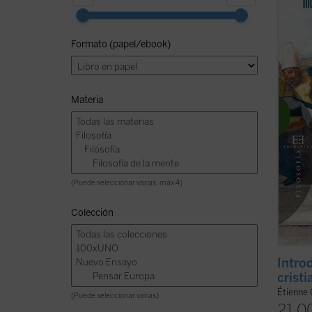
En est
españo
Formato (papel/ebook)
del Gi
sobre 
mediev
ficha)
Materia
(Puede seleccionar varias: máx 4)
Colección
Introd
cristi
Étienne 
(Puede seleccionar varias)
21,0