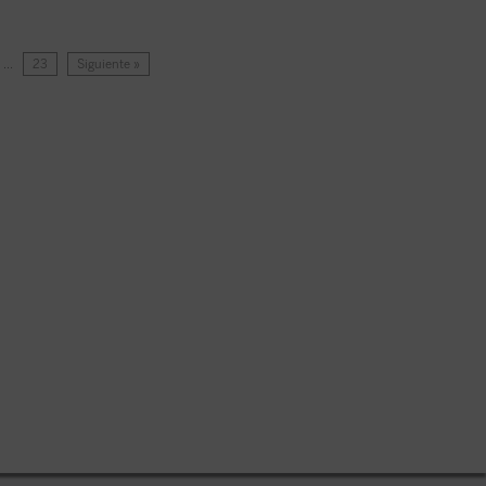
…
23
Siguiente »