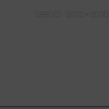
« Anterior
1
…
12
13
14
15
16