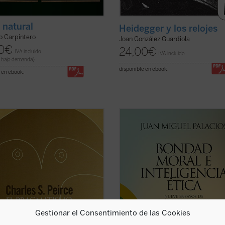
y natural
Heidegger y los relojes
o Carpintero
Joan González Guardiola
0
€
24,00
€
IVA incluido
IVA incluido
 bajo demanda)
disponible en ebook:
 en ebook:
 últimos años de su vida, Charles S.
«En nuestros días la situación resp
, «el intelecto más original y
de los valores y la ética fundada en 
il que América ha producido»,
resulta realmente sorprendente. Ya
 muchas cuestiones dentro de su
habla tan sólo de valores bursátiles
ión intelectual y trata de dar una
Ahora también los pedagogos ens
definitiva al sistema de su
desde sus tarimas la educación en
iento. ...
(ver ficha)
valores, ...
(ver ficha)
Gestionar el Consentimiento de las Cookies