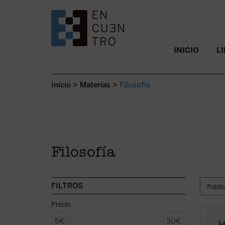
SALTAR AL CONTENIDO.
INICIO
L
Inicio
>
Materias
>
Filosofía
Filosofía
FILTROS
Precio
Prólog
5€
30€