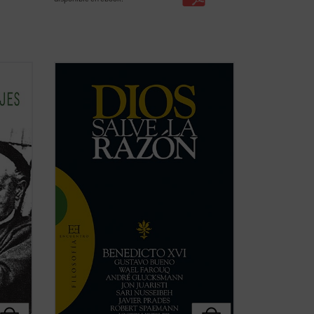
l que
«No actuar según la razón es contrario a
o
la naturaleza de Dios» (Manuel II
de
Paleólogo)
del
iempo.
Diversos intelectuales de primera línea,
l ...
provenientes de diferentes países,
tradiciones religiosas y posiciones
culturales, se dan cita en este ...
(ver
ficha)