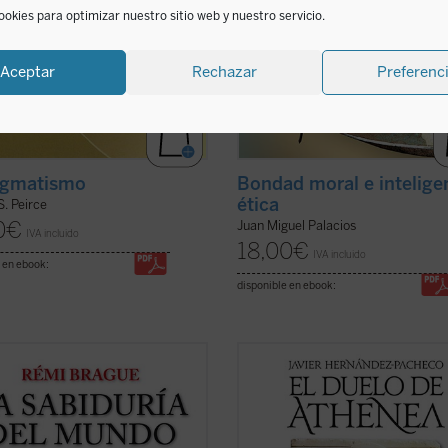
ookies para optimizar nuestro sitio web y nuestro servicio.
Aceptar
Rechazar
Preferenc
agmatismo
Bondad moral e intelige
ética
S. Peirce
0
€
Juan Miguel Palacios
IVA incluido
18,00
€
IVA incluido
 en ebook:
disponible en ebook:
iduría del mundo. Historia de la
El pacifismo se ha convertido en un
encia humana del universo
, a
postulado de nuestra autoconcienc
del poco tiempo transcurrido
moral. Con grave daño para esa
su publicación original en 1999, ha
autoconciencia, pues en la indifere
raducido a 5 idiomas. Su intención
frente a toda agresión ese pacifis