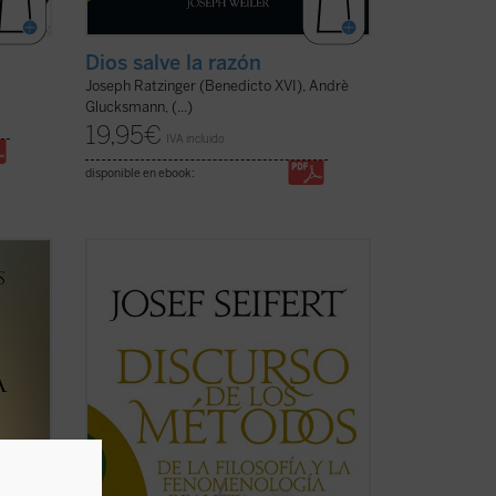
Dios salve la razón
Joseph Ratzinger (Benedicto XVI), Andrè
Glucksmann, (...)
19,95
€
IVA incluido
disponible en ebook:
ecto
Este
Discurso de los métodos
es, en
ellos
efecto, un discurso de los métodos, y no
 no se
de un
Discurso del método
, como el
.
célebre de Descartes, porque la tesis
ayan
principal que en él se defiende es que ni
la palabra «método» se dice en un ...
(ver
ficha)