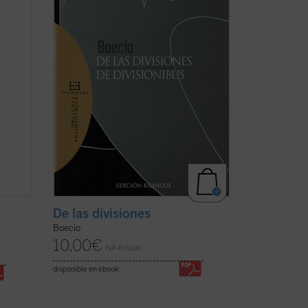
e las
como es si las clasificaciones que
ha)
hacemos para comprender el mundo se
corresponden con una partición ...
(ver
ficha)
De las divisiones
Boecio
10,00
€
IVA incluido
disponible en ebook: