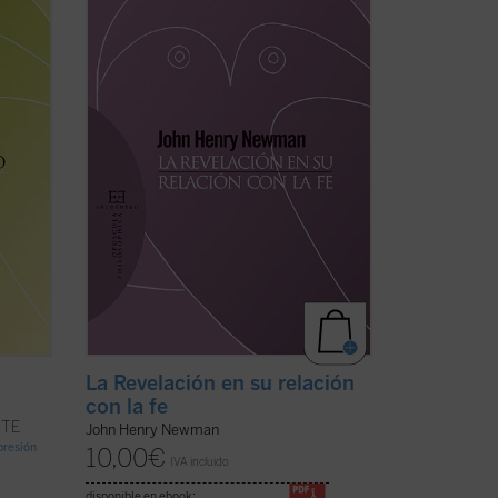
González.
s que
tanto
En este ensayo, inédito hasta ahora en
español, J.H. Newman quiere responder
mo si
a la acusación de escepticismo que le
atribuían ciertos intelectuales. Para ello
expone su ...
(ver ficha)
La Revelación en su relación
con la fe
NTE
John Henry Newman
mpresión
10,00
€
IVA incluido
disponible en ebook: