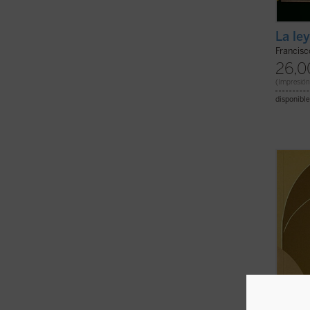
La le
Francisc
26,0
(Impresión
disponible
En los
Peirce
versát
retoma
evoluc
forma 
pensam