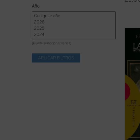
Año
«Las d
se han
(Puede seleccionar varias)
conjun
filóso
cristi
frente
con que