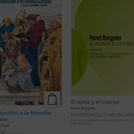
es de los que no dejan a nadie
e libro, inédito hasta ahora en
indiferente. Hay que añadir ademá
l, descubrimos un ensayo brillante
es un problema ineludible. Porque 
lson maduro, una disertación otoñal
si se admite la dualidad última,
las ideas más queridas del gran
metafísica, de ambos términos, co
alista, presentadas en tres ...
(ver
se niega, por ...
(ver ficha)
El alma y el cuerpo
Henri Bergson
ucción a la filosofía
NO DISPONIBLE TEMPORALME
ana
Consultar si este libro está disponible en i
bajo demanda
Gilson
0
€