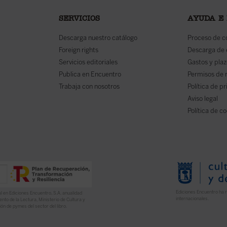
SERVICIOS
AYUDA E
Descarga nuestro catálogo
Proceso de 
Foreign rights
Descarga de
Servicios editoriales
Gastos y plaz
Publica en Encuentro
Permisos de 
Trabaja con nosotros
Política de p
Aviso legal
Política de c
Ediciones Encuentro ha r
l en Ediciones Encuentro, S.A. anualidad
internacionales.
nto de la Lectura, Ministerio de Cultura y
ón de pymes del sector del libro.