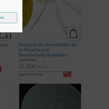
ias
ncia
Discurso de los métodos de
la filosofía y la
fenomenología realista
Josef Seifert
21,00
€
IVA incluido
disponible en ebook:
Edición bilingüe.
ia
«Boecio roza en esta obra, como
ncia
corresponde a un introductor y a un
mo
lógico, un profundo problema metafísico