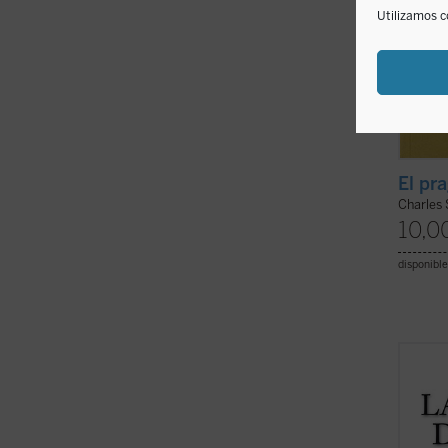
Utilizamos c
El pr
Charles 
10,0
disponible
La sab
experi
pesar 
desde 
sido t