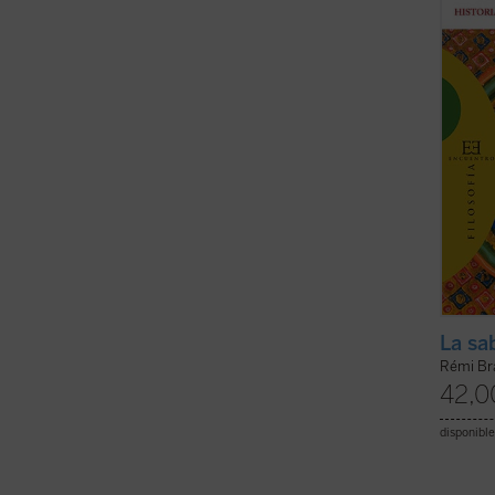
es ambi
(ver f
La sa
Rémi Br
42,0
disponible