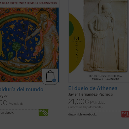
ciosa: desarrollar la historia ...
socava las bases comunitarias sobr
icha)
que se asienta la libertad ...
(ver fic
El duelo de Athenea
biduría del mundo
Javier Hernández-Pacheco
ague
21,00
€
0
€
IVA incluido
IVA incluido
(Impresión bajo demanda)
 en ebook:
disponible en ebook: