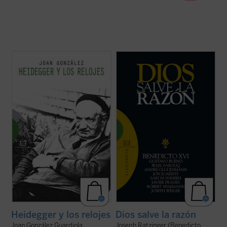
«La tesis más provocativa y original que la
«No actuar según la razón es contrario a la
filosofía del siglo XX ha levantado sobre el
naturaleza de Dios» (Manuel II Paleólogo)
tiempo es la famosa tesis de Heidegger
según la cual el sentido del ser descansaría
Diversos intelectuales de primera línea,
en el sentido del tiempo. Según esta tesis,
provenientes de diferentes países,
nuestra vivencia del ...
(ver ficha)
tradiciones religiosas y posiciones
culturales, se dan cita en este ...
(ver ficha)
Heidegger y los relojes
Dios salve la razón
Joan González Guardiola
Joseph Ratzinger (Benedicto