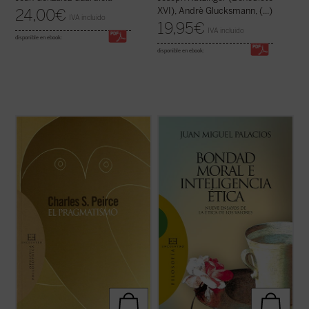
XVI), Andrè Glucksmann, (...)
24,00
€
IVA incluido
19,95
€
IVA incluido
disponible en ebook:
disponible en ebook:
En los últimos años de su vida, Charles S.
«En nuestros días la situación respecto de
Peirce, «el intelecto más original y versátil
los valores y la ética fundada en ellos
que América ha producido», retoma
resulta realmente sorprendente. Ya no se
muchas cuestiones dentro de su evolución
habla tan sólo de valores bursátiles. Ahora
intelectual y trata de dar una forma
también los pedagogos ensayan desde sus
definitiva al sistema de su pensamiento. ...
tarimas la educación en valores, ...
(ver
(ver ficha)
ficha)