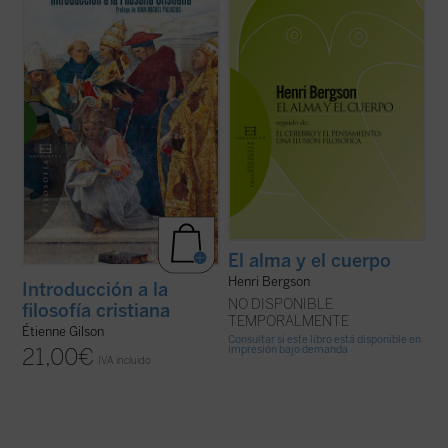
En este libro, inédito hasta ahora en
que añadir además que es un problema
español, descubrimos un ensayo brillante
ineludible. Porque tanto si se admite la
del Gilson maduro, una disertación otoñal
dualidad última, metafísica, de ambos
sobre las ideas más queridas del gran
términos, como si se niega, por ...
(ver
medievalista, presentadas en tres ...
(ver
ficha)
ficha)
El alma y el cuerpo
Henri Bergson
Introducción a la
NO DISPONIBLE
filosofía cristiana
TEMPORALMENTE
Étienne Gilson
Consultar si este libro está disponible en
impresión bajo demanda
21,00
€
IVA incluido