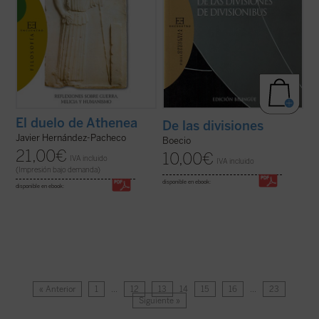
El duelo de Athenea
De las divisiones
Javier Hernández-Pacheco
Boecio
21,00
€
10,00
€
IVA incluido
IVA incluido
(Impresión bajo demanda)
disponible en ebook:
disponible en ebook:
« Anterior
1
…
12
13
14
15
16
…
23
Siguiente »