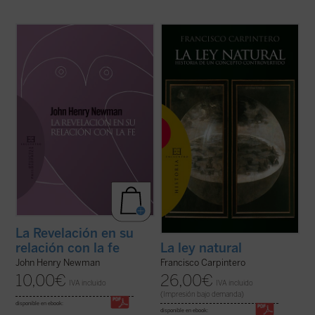
Introducción y traducción de Raquel Vera
«Las doctrinas sobre el derecho natural se
González.
han formado dentro de un esfuerzo
conjunto en el que han participado filósofos,
En este ensayo, inédito hasta ahora en
teólogos y juristas, paganos y cristianos».
español, J.H. Newman quiere responder a
Desde esta convicción, y frente al
la acusación de escepticismo que le
simplismo o la ideologización con que ...
atribuían ciertos intelectuales. Para ello
(ver ficha)
expone su ...
(ver ficha)
La Revelación en su
relación con la fe
La ley natural
John Henry Newman
Francisco Carpintero
10,00
€
26,00
€
IVA incluido
IVA incluido
(Impresión bajo demanda)
disponible en ebook:
disponible en ebook: