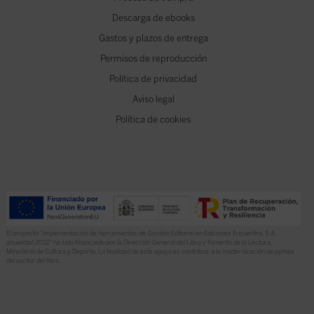
Descarga de ebooks
Gastos y plazos de entrega
Permisos de reproducción
Política de privacidad
Aviso legal
Política de cookies
El proyecto “Implementación de herramientas de Gestión Editorial en Ediciones Encuentro, S.A.
anualidad 2022” ha sido financiado por la Dirección General del Libro y Fomento de la Lectura,
Ministerio de Cultura y Deporte. La finalidad de este apoyo es contribuir a la modernización de pymes
del sector del libro.