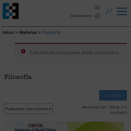
Saltar al contenido.
Club Encuentro
Inicio
>
Materias
>
Filosofía
Este artículo no se puede añadir a la compra
Filosofía
FILTROS
Mostrando 157 - 168 de 273
resultados
Prólogo de Juan Miguel Palacios
El problema de la relación cuerpo-alma es
de los que no dejan a nadie indiferente. Hay