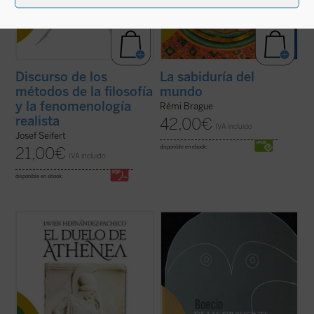
Discurso de los
La sabiduría del
métodos de la filosofía
mundo
y la fenomenología
Rémi Brague
realista
42,00
€
IVA incluido
Josef Seifert
disponible en ebook:
21,00
€
IVA incluido
disponible en ebook:
El pacifismo se ha convertido en un
Edición bilingüe.
postulado de nuestra autoconciencia
moral. Con grave daño para esa
«Boecio roza en esta obra, como
autoconciencia, pues en la indiferencia
corresponde a un introductor y a un lógico,
frente a toda agresión ese pacifismo
un profundo problema metafísico como es
socava las bases comunitarias sobre las
si las clasificaciones que hacemos para
que se asienta la libertad ...
(ver ficha)
comprender el mundo se corresponden
con una partición ...
(ver ficha)