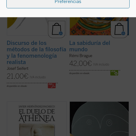
Preferencias
Discurso de los
La sabiduría del
métodos de la filosofía
mundo
y la fenomenología
Rémi Brague
realista
42,00
€
IVA incluido
Josef Seifert
disponible en ebook:
21,00
€
IVA incluido
disponible en ebook:
El pacifismo se ha convertido en un
Edición bilingüe.
postulado de nuestra autoconciencia
moral. Con grave daño para esa
«Boecio roza en esta obra, como
autoconciencia, pues en la indiferencia
corresponde a un introductor y a un lógico,
frente a toda agresión ese pacifismo
un profundo problema metafísico como es
socava las bases comunitarias sobre las
si las clasificaciones que hacemos para
que se asienta la libertad ...
(ver ficha)
comprender el mundo se corresponden
con una partición ...
(ver ficha)