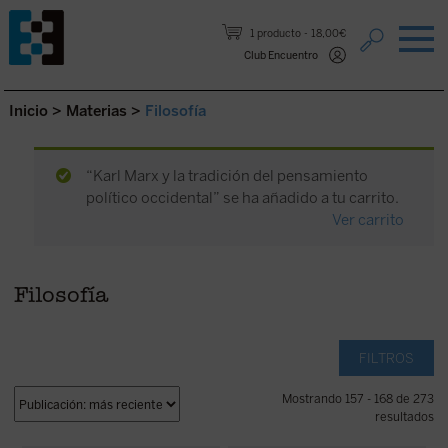
Saltar al contenido.
1 producto
18,00€
Club Encuentro
Inicio
>
Materias
>
Filosofía
“Karl Marx y la tradición del pensamiento
político occidental” se ha añadido a tu carrito.
Ver carrito
Filosofía
FILTROS
Mostrando 157 - 168 de 273
resultados