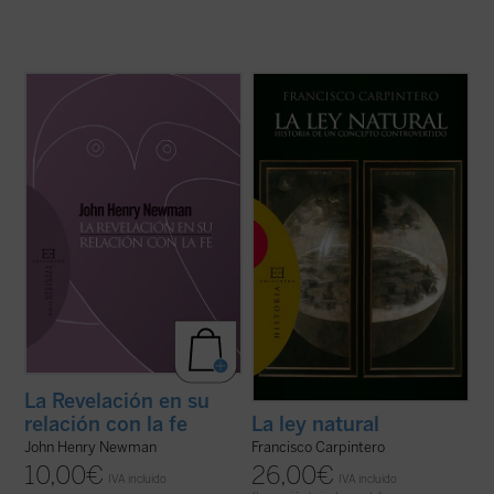
Introducción y traducción de Raquel Vera
«Las doctrinas sobre el derecho natural se
González.
han formado dentro de un esfuerzo
conjunto en el que han participado filósofos,
En este ensayo, inédito hasta ahora en
teólogos y juristas, paganos y cristianos».
español, J.H. Newman quiere responder a
Desde esta convicción, y frente al
la acusación de escepticismo que le
simplismo o la ideologización con que ...
atribuían ciertos intelectuales. Para ello
(ver ficha)
expone su ...
(ver ficha)
La Revelación en su
relación con la fe
La ley natural
John Henry Newman
Francisco Carpintero
10,00
€
26,00
€
IVA incluido
IVA incluido