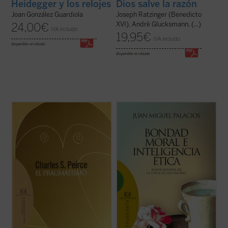
Heidegger y los relojes
Dios salve la razón
Joan González Guardiola
Joseph Ratzinger (Benedicto
XVI), Andrè Glucksmann, (...)
24,00
€
IVA incluido
19,95
€
IVA incluido
disponible en ebook:
disponible en ebook:
En los últimos años de su vida, Charles S.
«En nuestros días la situación respecto de
Peirce, «el intelecto más original y versátil
los valores y la ética fundada en ellos
que América ha producido», retoma
resulta realmente sorprendente. Ya no se
muchas cuestiones dentro de su evolución
habla tan sólo de valores bursátiles. Ahora
intelectual y trata de dar una forma
también los pedagogos ensayan desde sus
definitiva al sistema de su pensamiento. ...
tarimas la educación en valores, ...
(ver
(ver ficha)
ficha)