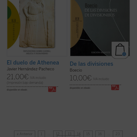
El duelo de Athenea
De las divisiones
Javier Hernández-Pacheco
Boecio
21,00
€
10,00
€
IVA incluido
IVA incluido
(Impresión bajo demanda)
disponible en ebook:
disponible en ebook:
« Anterior
1
…
12
13
14
15
16
…
23