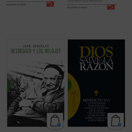
(Impresión bajo demanda)
disponible en ebook:
disponible en ebook:
«La tesis más provocativa y original que la
«No actuar según la razón es contrario a la
filosofía del siglo XX ha levantado sobre el
naturaleza de Dios» (Manuel II Paleólogo)
tiempo es la famosa tesis de Heidegger
según la cual el sentido del ser descansaría
Diversos intelectuales de primera línea,
en el sentido del tiempo. Según esta tesis,
provenientes de diferentes países,
nuestra vivencia del ...
(ver ficha)
tradiciones religiosas y posiciones
culturales, se dan cita en este ...
(ver ficha)