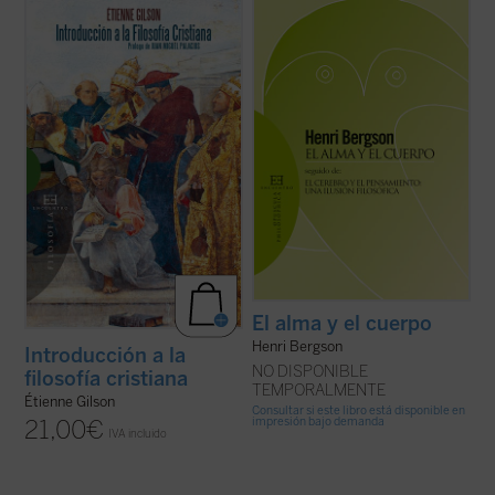
Prólogo de Juan Miguel Palacios
El problema de la relación cuerpo-alma es
de los que no dejan a nadie indiferente. Hay
En este libro, inédito hasta ahora en
que añadir además que es un problema
español, descubrimos un ensayo brillante
ineludible. Porque tanto si se admite la
del Gilson maduro, una disertación otoñal
dualidad última, metafísica, de ambos
sobre las ideas más queridas del gran
términos, como si se niega, por ...
(ver
medievalista, presentadas en tres ...
(ver
ficha)
ficha)
El alma y el cuerpo
Henri Bergson
Introducción a la
NO DISPONIBLE
filosofía cristiana
TEMPORALMENTE
Étienne Gilson
Consultar si este libro está disponible en
impresión bajo demanda
21,00
€
IVA incluido