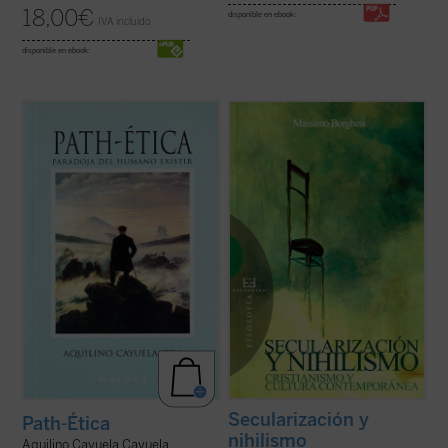
18,00
€
disponible en ebook:
IVA incluido
disponible en ebook:
«Un humanismo que no tuviese en cuenta
Que «lo religioso» ha vuelto a recuperar
los sufrimientos, los pecados, la muerte,
una importancia cultural y social
que no los pusiera en el centro de su
visión
impensable hace sólo unas décadas es sin
del mundo
, sería radicalmente incompleto,
duda uno de los fenómenos que
sería falso... La muchedumbre de los
caracterizan el actual momento histórico.
humillados y ofendidos
se ...
(ver ficha)
Este hecho es lo que ha llevado a Massimo
Borghesi a ...
(ver ficha)
Secularización y
Path-Ética
nihilismo
Aquilino Cayuela Cayuela