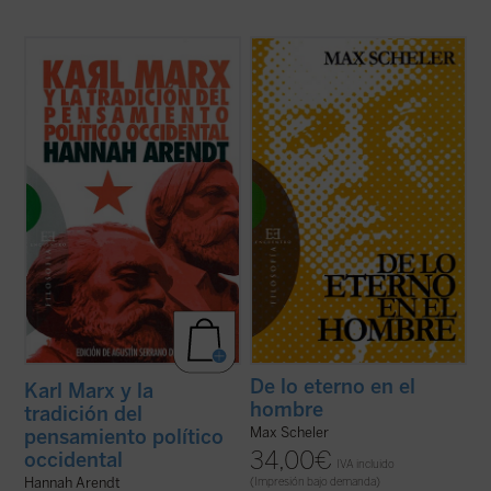
Karl Marx y la tradición del pensamiento
Traducción del alemán por Julián Marías y
político occidental
fue escrito en un
Javier Olmo.
momento crucial de la biografía intelectual
de Arendt, y en él se perfila por primera
Primera traducción completa al castellano
vez la tesis fundamental de la autora de
de una obra cumbre de la filosofía de la
que la obra de Marx suponía la ...
(ver ficha)
religión del siglo XX. Max Scheler, un genio
de «estilo deslumbrante y seductor» que
«habla ...
(ver ficha)
De lo eterno en el
Karl Marx y la
hombre
tradición del
Max Scheler
pensamiento político
34,00
€
occidental
IVA incluido
Hannah Arendt
(Impresión bajo demanda)