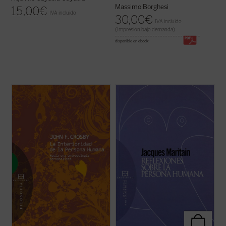
Massimo Borghesi
15,00
€
IVA incluido
30,00
€
IVA incluido
(Impresión bajo demanda)
disponible en ebook:
Este libro es probablemente la contribución
«... cada ser humano es, como el bruto, la
original más significativa a la antropología
planta o el átomo, un individuo, es decir, un
filosófica, desde la filosofía del
fragmento de una especie, una parte de
personalismo cristiano, de los últimos
este universo, un punto singular de la
años. ¿Qué significan exactamente
inmensa red de fuerzas e influencias
afirmaciones tan familiares como que
cósmicas, étnicas, históricas, a cuyas ...
"cada ...
(ver ficha)
(ver ficha)