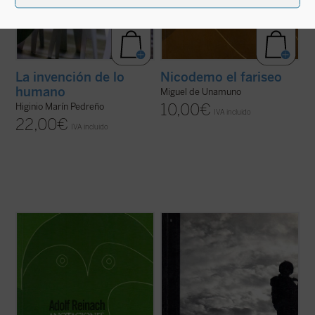
La invención de lo
Nicodemo el fariseo
humano
Miguel de Unamuno
10,00
€
Higinio Marín Pedreño
IVA incluido
22,00
€
IVA incluido
Escritas durante su servicio en el cuerpo
«Se puede suponer que en la historia de la
de artillería del ejército alemán durante la
cultura y el pensamiento occidentales han
Primera Guerra Mundial, las presentes
existido motivos por los que la razón ha
Anotaciones
, que ejercieron una influencia
llegado a ser enemiga del Misterio, pero
decisiva en el itinerario de filósofos como
esta hipótesis no se quiere tomar como
Edith Stein, constituyen ...
(ver ficha)
definitiva; lo que se quiere es ponerla ...
(ver
ficha)