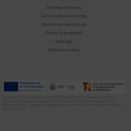
Descarga de ebooks
Gastos y plazos de entrega
Permisos de reproducción
Política de privacidad
Aviso legal
Política de cookies
El proyecto “Implementación de herramientas de Gestión Editorial en Ediciones Encuentro, S.A.
anualidad 2022” ha sido financiado por la Dirección General del Libro y Fomento de la Lectura,
Ministerio de Cultura y Deporte. La finalidad de este apoyo es contribuir a la modernización de pymes
del sector del libro.