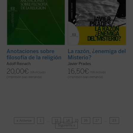
Anotaciones sobre
La razón, ¿enemiga del
filosofía de la religión
Misterio?
Adolf Reinach
Javier Prades
20,00
€
16,50
€
IVA incluido
IVA incluido
(Impresión bajo demanda)
(Impresión bajo demanda)
« Anterior
1
…
13
14
15
16
17
…
23
Siguiente »