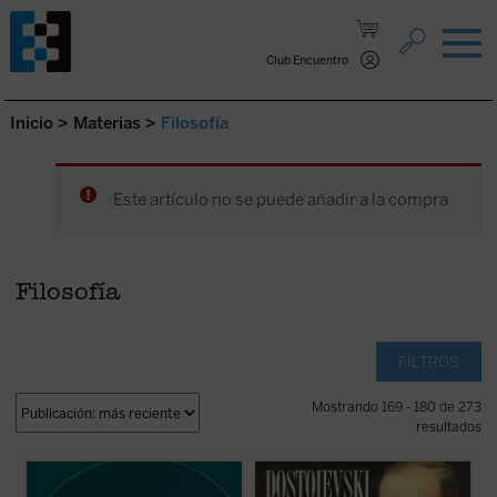
Saltar al contenido.
Club Encuentro
Inicio
>
Materias
>
Filosofía
Este artículo no se puede añadir a la compra
Filosofía
FILTROS
Mostrando 169 - 180 de 273
resultados
«El arrepentimiento es la poderosa fuerza
El lector encontrará en este libro uno de los
de autorregeneración del mundo moral que
mejores estudios sobre la obra y el