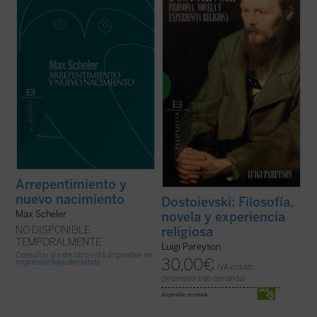
opera contra su continuo entumecimiento.
pensamiento de Dostoievski. Más allá de
[...]
mira
hacia atrás con una mirada
los aspectos puramente literarios, que
llorosa, pero sin embargo
actúa
alegre y
hicieron del autor ruso un escritor
poderoso hacia el futuro, ...
(ver ficha)
universal, sus obras reflejan una
penetración ...
(ver ficha)
Arrepentimiento y
nuevo nacimiento
Dostoievski: Filosofía,
Max Scheler
novela y experiencia
NO DISPONIBLE
religiosa
TEMPORALMENTE
Luigi Pareyson
Consultar si este libro está disponible en
30,00
€
impresión bajo demanda
IVA incluido
(Impresión bajo demanda)
disponible en ebook: