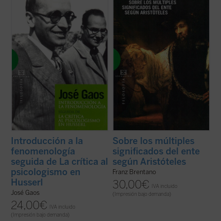
juventud de uno de los más fecundos
jovencísimo Franz Brentano de apenas 25
pensadores y traductores de filosofía al
años se doctoró
in absentia
por la
español del siglo XX. Estos dos ensayos no
Universidad de Tubinga, en 1862. La obra
son sólo monumentos documentales del
fue publicada ese mismo año en ...
(ver
momento ...
(ver ficha)
ficha)
Introducción a la
Sobre los múltiples
fenomenología
significados del ente
seguida de La crítica al
según Aristóteles
psicologismo en
Franz Brentano
Husserl
30,00
€
IVA incluido
José Gaos
(Impresión bajo demanda)
24,00
€
IVA incluido
(Impresión bajo demanda)