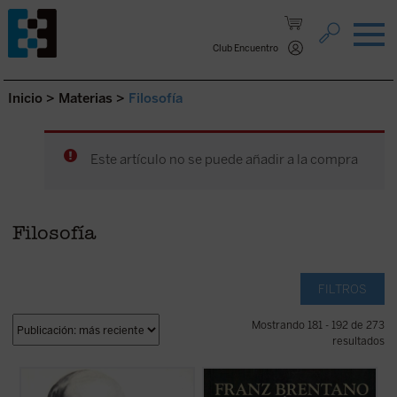
Saltar al contenido.
Club Encuentro
Inicio
>
Materias
>
Filosofía
Este artículo no se puede añadir a la compra
Filosofía
FILTROS
Mostrando 181 - 192 de 273
resultados
Este libro publicado como tal por primera
«Tiene el lector en sus manos una versión
vez en España, reúne dos escritos de
española de la disertación con la que un