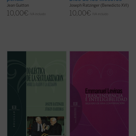
Jean Guitton
Joseph Ratzinger (Benedicto XVI)
10,00
€
10,00
€
IVA incluido
IVA incluido
El 19 de enero de 2004, en la Academia
«Este volumen recoge el texto de una
Católica de Baviera en Múnich, tuvo lugar
conferencia sobre la inteligibilidad de lo
un hecho insólito en el mundo actual: uno de
Trascendente, conferencia que pretende
los más importantes filósofos vivos, Jürgen
ser rigurosamente filosófica. Precede a la
Habermas, debatía en público con uno de
grabación de una conversación
los principales representantes ...
(ver ficha)
interconfesional que se toma totalmente en
serio el ...
(ver ficha)