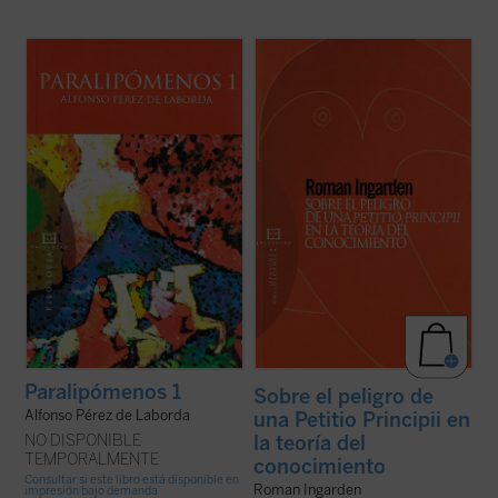
Cada día enfrentado a una página en
Desde antiguo un peligro acecha a la teoría
blanco, marcada sólo por un número.
del conocimiento. Si el problema
¿Puede un filósofo decir cosas a un público
fundamental de esta disciplina filosófica es
más amplio que el tan estrecho, mejor,
el «conocimiento» del conocimiento, ¿cómo
exiguo, que es el suyo, al albur de lo que va
llevar a cabo esta tarea sin suponer o
aconteciendo, al hilo de sus propias ...
(ver
utilizar aquello cuya esencia se ...
(ver
ficha)
ficha)
Paralipómenos 1
Sobre el peligro de
Alfonso Pérez de Laborda
una Petitio Principii en
NO DISPONIBLE
la teoría del
TEMPORALMENTE
conocimiento
Consultar si este libro está disponible en
Roman Ingarden
impresión bajo demanda