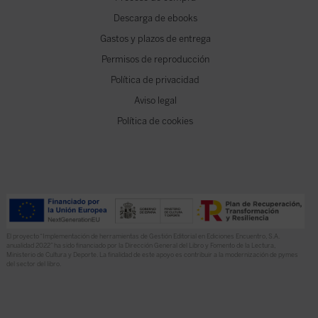
Descarga de ebooks
Gastos y plazos de entrega
Permisos de reproducción
Política de privacidad
Aviso legal
Política de cookies
El proyecto “Implementación de herramientas de Gestión Editorial en Ediciones Encuentro, S.A.
anualidad 2022” ha sido financiado por la Dirección General del Libro y Fomento de la Lectura,
Ministerio de Cultura y Deporte. La finalidad de este apoyo es contribuir a la modernización de pymes
del sector del libro.