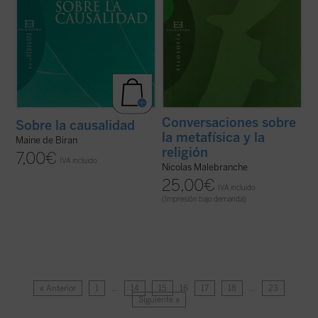
Conversaciones sobre
Sobre la causalidad
la metafísica y la
Maine de Biran
religión
7,00
€
IVA incluido
Nicolas Malebranche
25,00
€
IVA incluido
(Impresión bajo demanda)
« Anterior
1
…
14
15
16
17
18
…
23
Siguiente »