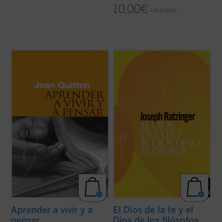
10,00
€
IVA incluido
«Los especialistas, si se quedan cada uno
«El conocimiento de que Dios es un Dios
en su valle, se aíslan, se ignora, se conocen
referido al mundo y al hombre, que opera
mal unos a otros. Pero si sube cada uno a
dentro de la historia, o, dicho más
su cima entonces perciben que habitan una
hondamente, el conocimiento de que Dios
misma tierra y que su trabajo está
es persona, y que sale al encuentro del tú,
emparentado. Nuestra época sufre por ...
este conocimiento exige sin duda un nuevo
(ver ficha)
...
(ver ficha)
Aprender a vivir y a
El Dios de la fe y el
pensar
Dios de los filósofos