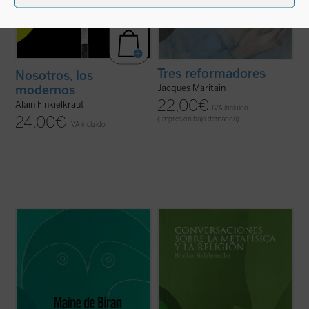
Tres reformadores
Nosotros, los
Jacques Maritain
modernos
22,00
€
Alain Finkielkraut
IVA incluido
24,00
€
(Impresión bajo demanda)
IVA incluido
«Si la causalidad no es más que una forma
El lector tiene entre sus manos la primera
de nuestro espíritu o si no tiene más valor
obra completa de Malebranche que se
que el de una categoría, entonces el mundo
publica en España. Publicada originalmente
de los seres, de las sustancias, no existe
en 1688,
Conversaciones sobre la
realmente en sí; o, lo que viene a ser lo
metafísica y la religión
constituye un
mismo, no tenemos ningún ...
(ver ficha)
resumen de sus principales doctrinas ...
(ver ficha)