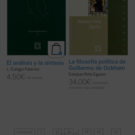
La filosofía política de
El análisis y la síntesis
Guillermo de Ockham
L.-Eulogio Palacios
Esteban Peña Eguren
4,50
€
IVA incluido
34,00
€
IVA incluido
(Impresión bajo demanda)
« Anterior
1
…
15
16
17
18
19
…
23