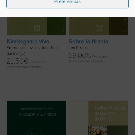
Preferencias
Kierkegaard vivo
Sobre la tiranía
Emmanuel Levinas, Jean-Paul
Leo Strauss
Sartre, (...)
29,00
€
IVA incluido
21,50
€
(Impresión bajo demanda)
IVA incluido
(Impresión bajo demanda)
El análisis y la síntesis
, que aquí se edita
Guillermo de Ockham es naturalmente un
por separado, es el que da fin al primero de
pensador del siglo XIV, pero sorprende
los cuatro libros de la
Filosofía del Saber
y
siempre la capacidad de los grandes
constituye, sin duda, el epicentro de toda la
filósofos para decirnos una palabra
obra. Por lo que el propio Palacios confiesa,
relevante para nuestro presente. Con
...
(ver ficha)
ayuda de estas páginas el lector se
planteará sin duda ...
(ver ficha)