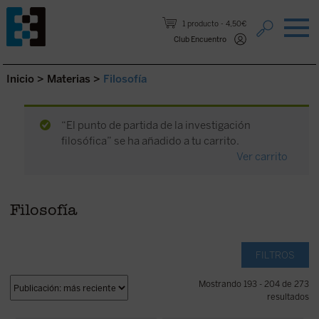
Saltar al contenido.
1 producto
4,50€
Club Encuentro
Inicio
>
Materias
>
Filosofía
“El punto de partida de la investigación
filosófica” se ha añadido a tu carrito.
Ver carrito
Filosofía
FILTROS
Mostrando 193 - 204 de 273
resultados