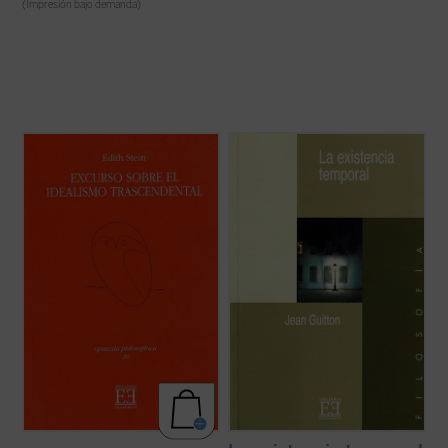
(Impresión bajo demanda)
La tensión más básica entre la filosofía
«---Al principio me hice tomista. A lo largo
moderna y pre-moderna no fue tanto entre
de mi cautividad y después de la guerra
la fenomenología como tal y la escolástica,
acaricié el sueño de renovar el
sino entre el idealismo de Husserl y el
aristotelismo. Salió entonces mi libro
La
realismo de los escolásticos. A pesar de su
existencia temporal
. Mi mejor libro. Se
respeto a su "querido maestro", ...
(ver
puede decir que tuve una chispa de ...
(ver
ficha)
ficha)