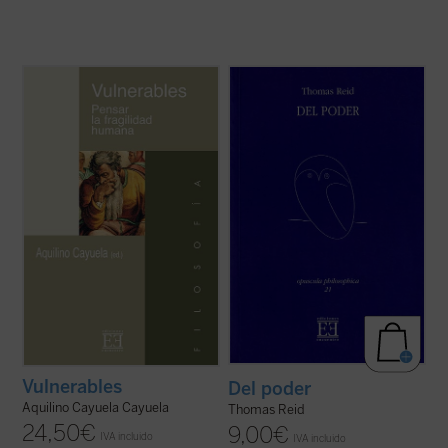
La vida de los hombres es vulnerable y con
La noción de "poder" es ampliamente
frecuencia debe su supervivencia a otras
nombrada y tratada por Reid en sus
personas, sociedades y marcos morales y
escritos. Basta para demostrarlo, además
jurídicos.
del presente texto, su presencia en los
títulos de dos de sus obras más
La infancia, la vejez y los estados de
importantes. Pero su carácter central va
enfermedad, por los que todos los hombres
más allá de su ...
(ver ficha)
pasamos ...
(ver ficha)
Vulnerables
Del poder
Aquilino Cayuela Cayuela
Thomas Reid
24,50
€
9,00
€
IVA incluido
IVA incluido