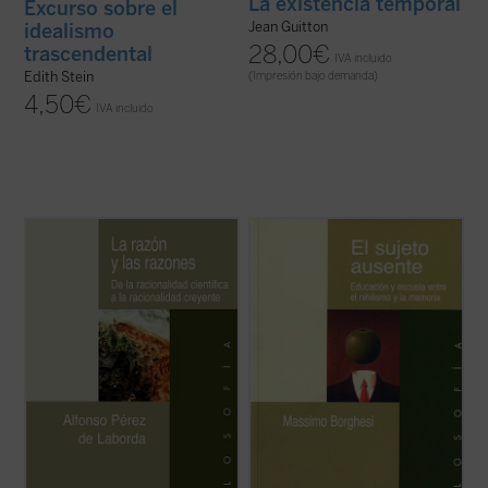
La existencia temporal
Excurso sobre el
Jean Guitton
idealismo
28,00
€
trascendental
IVA incluido
Edith Stein
(Impresión bajo demanda)
4,50
€
IVA incluido
«Aunque leyendo este libro haya
La crisis que afecta al sistema educativo,
presentimientos, regueras y huellas de lo
tanto en España como en Europa, no se
por venirse al pensamiento, no puede
debe únicamente a la creciente separación
adivinarse lo que resta hasta ese hacerse
entre escuela y mundo del trabajo, sino
realidad. El quicio nuclear de lo que creo es
también a la disolución de una tradición
la novedad y entrada en un pensamiento
cultural. Erosionada sistemáticamente ...
queda ...
(ver ficha)
(ver ficha)