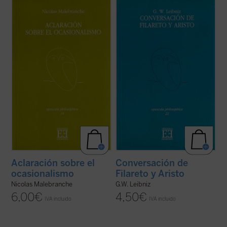
El ocasionalismo establece que nada de lo
La
Conversación de Filareto y Aristo
tiene
que en la naturaleza y en la vida psíquica
un interés singular en el diálogo de Leibniz
percibimos como relaciones de causa y
con la filosofía de Malebranche. Fue escrita
efecto está vinculado realmente por tales
en 1712 y revisada en 1715. Además de ser
conexiones, sino que las así llamadas
una de las últimas y más completas tomas
causas
no son sino la ocasión para ...
(ver
de posición de ...
(ver ficha)
ficha)
Aclaración sobre el
Conversación de
ocasionalismo
Filareto y Aristo
Nicolas Malebranche
G.W. Leibniz
6,00
€
4,50
€
IVA incluido
IVA incluido