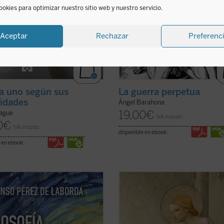
ookies para optimizar nuestro sitio web y nuestro servicio.
Aceptar
Rechazar
Preferenc
a uno según sus
La guerra perpetua
idades
Ángel Barahona
19,00
€
ague
IVA incluido
0
€
IVA incluido
disponible en ebook:
 en ebook:
do el conjunto de toda la Realidad
Paolo Prosperi no pretende en est
 completud, y ofertando la
ensayo ofrecer un comentario exha
ad unitiva de su Ser, se nos hace
sobre los
Misterios
de Péguy, sino 
 esos vislumbres cómo se adivina y
fija un objetivo más circunscrito, p
re la Realidad extremosa de quien
menos difícil: intentar comprender 