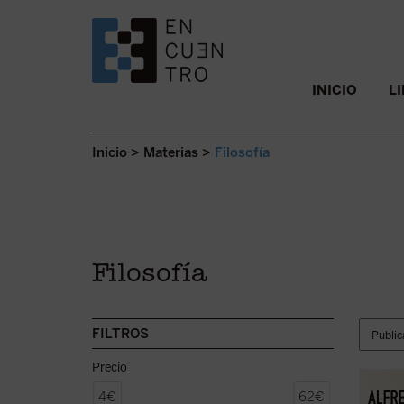
SALTAR AL CONTENIDO.
INICIO
L
Inicio
>
Materias
>
Filosofía
Filosofía
FILTROS
Precio
Este l
4€
62€