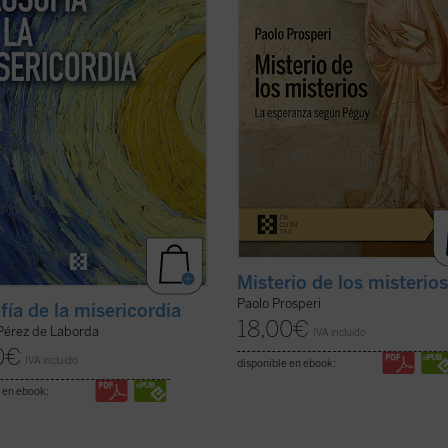
nico Dios....
(ver ficha)
razones que llevan al autor de este .
ficha)
Misterio de los misterio
Paolo Prosperi
fía de la misericordia
18,00
€
 Pérez de Laborda
IVA incluido
0
€
IVA incluido
disponible en ebook:
 en ebook: