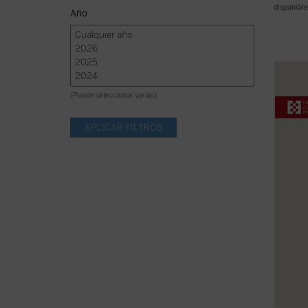
disponible
Año
¿Qué 
sobre 
(Puede seleccionar varias)
intele
a ampl
experi