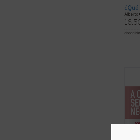
¿Qué 
Alberto 
16,5
disponible
Este «
contin
emblem
conce
breves
Provid
a todos