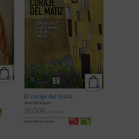
..
(ver
de nuestro debate público y que quieren
preservar el ...
(ver ficha)
s
El coraje del matiz
Jean Birnbaum
16,00
€
IVA incluido
disponible en ebook: