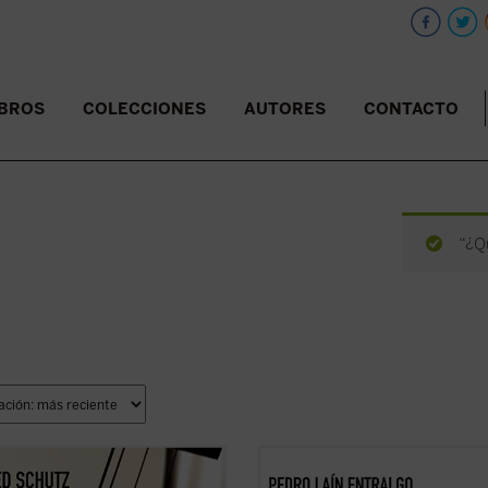
IBROS
COLECCIONES
AUTORES
CONTACTO
“¿Q
ibro reúne, por primera vez en
Este libro nos invita a reflexionar s