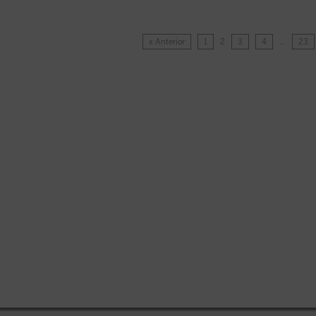
« Anterior
1
2
3
4
…
23