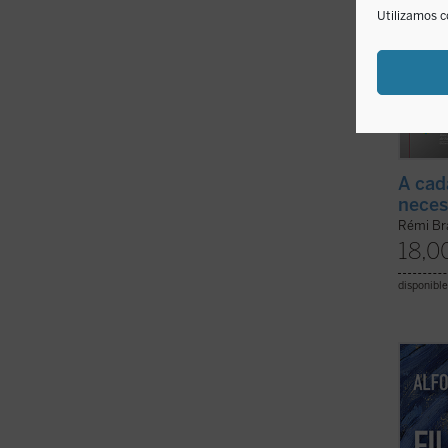
Utilizamos c
A cad
neces
Rémi Br
18,0
disponible
Rodean
de esa
Realid
ver en
se nut