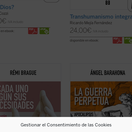
Dios?
Cozzi
Transhumanismo integra
0
€
IVA incluido
Ricardo Mejía Fernández
24,00
€
 en ebook:
IVA incluido
disponible en ebook:
pequeño tratado» es la
Las preguntas que surgen en este
uación de los estudios
ensayo son inquietantes: ¿por qué l
áticos de Rémi Brague sobre el
hostilidad guerrera ha sido un hec
pto de
mundo
. En una sucesión de
constatable, permanente a lo largo 
 capítulos expone una teoría de la
historia de la humanidad y podemo
encia divina en la que Dios provee
sospechar que lo seguirá siendo? ¿
 los ...
(ver ficha)
qué la actividad ...
(ver ficha)
Gestionar el Consentimiento de las Cookies