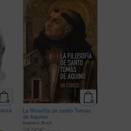
del
son expertos al pensamiento de Tomás
 de un
de Aquino, destacando aspectos de su
tor
obra que rara vez se mencionan hoy en
ado
día y ofreciendo una interpretación
ás ...
diferente de su enseñanza sobre la
naturaleza, los ...
(ver ficha)
ranza
La filosofía de santo Tomás
de Aquino
Stephen L. Brock
24,00
€