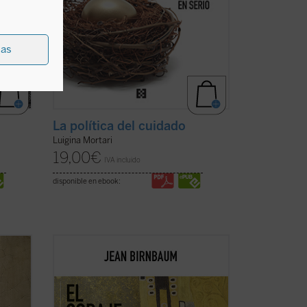
ias
La política del cuidado
Luigina Mortari
19,00
€
IVA incluido
disponible en ebook:
e
En todas partes, los predicadores feroces
ustivo
prefieren atizar el odio antes que
que se
iluminar las mentes. Jean Birnbaum
ero no
pretende reconfortar a todos los que se
las
niegan a aceptar el «embrutecimiento»