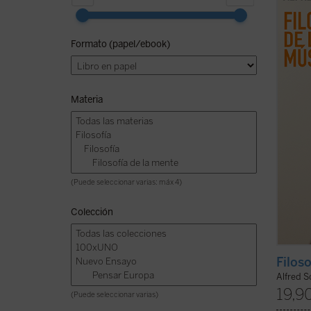
españo
Alfred
nombre
Formato (papel/ebook)
ellos 
cuand
tambié
Materia
(Puede seleccionar varias: máx 4)
Colección
Filos
Alfred S
19,9
(Puede seleccionar varias)