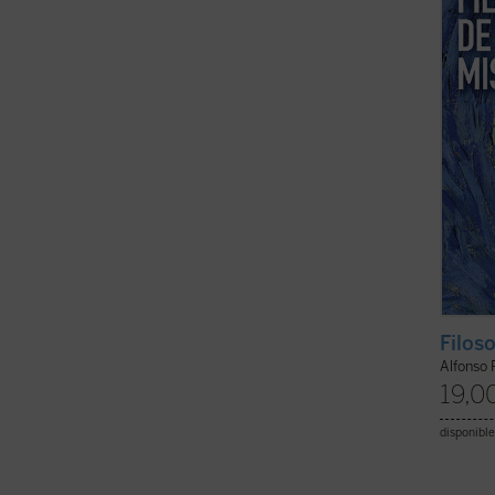
es el ú
Filoso
Alfonso
19,0
disponible