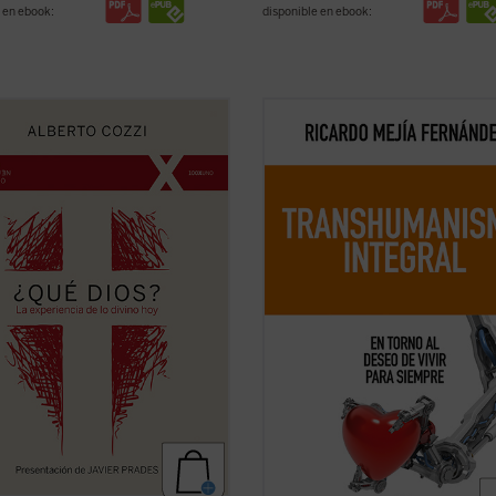
 en ebook:
disponible en ebook:
Dios?
nos recuerda que el discurso
En esta obra quiero establecer el e
Dios no es meramente un ejercicio
del transhumanismo con la tradició
ctual, sino una apertura, un desafío
humanística de nuestra civilización,
iar nuestra comprensión de la
ofreciendo nuevos criterios de
encia humana....
(ver ficha)
pensamiento y de acción de los des
tecnológicos....
(ver ficha)