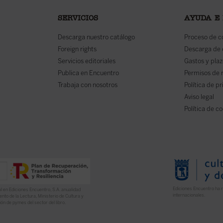
SERVICIOS
AYUDA E
Descarga nuestro catálogo
Proceso de 
Foreign rights
Descarga de
Servicios editoriales
Gastos y plaz
Publica en Encuentro
Permisos de 
Trabaja con nosotros
Política de p
Aviso legal
Política de c
Ediciones Encuentro ha r
l en Ediciones Encuentro, S.A. anualidad
internacionales.
nto de la Lectura, Ministerio de Cultura y
ón de pymes del sector del libro.