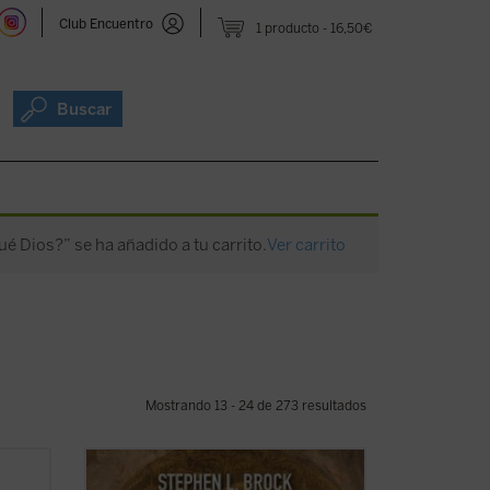
Club Encuentro
1 producto
16,50€
Buscar
ué Dios?” se ha añadido a tu carrito.
Ver carrito
Mostrando 13 - 24 de 273 resultados
obre
Este libro busca introducir a quienes no