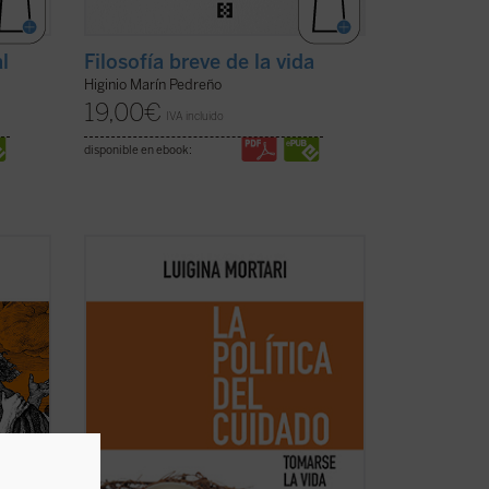
l
Filosofía breve de la vida
Higinio Marín Pedreño
19,00
€
IVA incluido
disponible en ebook:
Cuando las actividades esenciales del
a
cuidado —las que proporcionan lo que
ho
alimenta la vida, las que reparan
de la
situaciones difíciles, las que construyen
s
mundos— no reciben el debido
Por
reconocimiento, la política se marchita,
pierde su ...
(ver ficha)