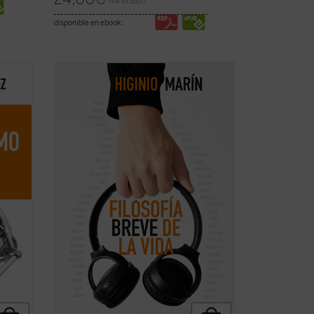
IVA incluido
disponible en ebook:
nlace
Cantar y bailar; agradecer; honrar;
n
pasear; dormir; comer; ofrecer; hablar;
tontear; leer y escribir; recordar; volver;
tocar, abrazar y besar; pensar... Nacer y
afíos
morir son los cabos de este recorrido por
los verbos y sus honduras en los que la ...
(ver ficha)