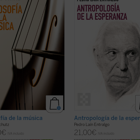
l, todos los textos sobre música de
uno de los motores fundamentales 
 Schutz, uno de los grandes
ser humano: la esperanza. A través
s de la sociología del siglo XX. En
análisis profundo y accesible, el au
no solo analiza lo que sentimos
explora cómo este concepto ha gui
o escuchamos una melodía,
nuestra historia, desde sus raíces m
n explora ...
(ver ficha)
(ver ficha)
ofía de la música
Antropología de la espe
chutz
Pedro Laín Entralgo
0
€
21,00
€
IVA incluido
IVA incluido