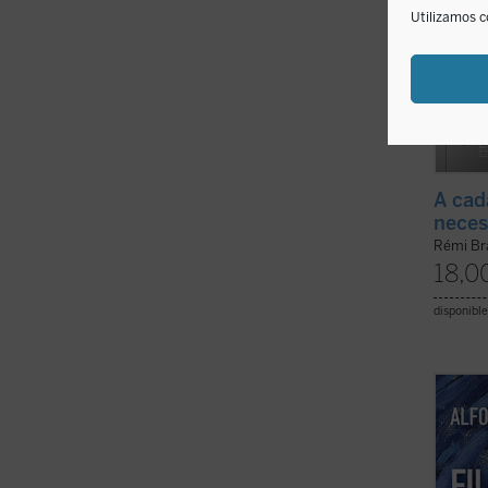
Utilizamos c
A cad
neces
Rémi Br
18,0
disponible
Rodean
de esa
Realid
ver en
se nut