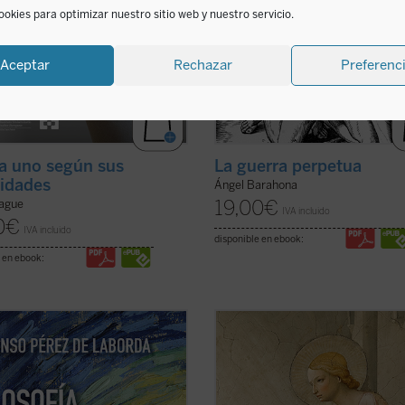
ookies para optimizar nuestro sitio web y nuestro servicio.
Aceptar
Rechazar
Preferenc
a uno según sus
La guerra perpetua
idades
Ángel Barahona
19,00
€
ague
IVA incluido
0
€
IVA incluido
disponible en ebook:
 en ebook:
do el conjunto de toda la Realidad
Paolo Prosperi no pretende en est
 completud, y ofertando la
ensayo ofrecer un comentario exha
ad unitiva de su Ser, se nos hace
sobre los
Misterios
de Péguy, sino 
 esos vislumbres cómo se adivina y
fija un objetivo más circunscrito, p
re la Realidad extremosa de quien
menos difícil: intentar comprender 