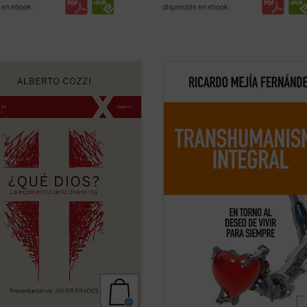
 en ebook:
disponible en ebook:
Dios?
nos recuerda que el discurso
En esta obra quiero establecer el e
Dios no es meramente un ejercicio
del transhumanismo con la tradició
ctual, sino una apertura, un desafío
humanística de nuestra civilización,
iar nuestra comprensión de la
ofreciendo nuevos criterios de
encia humana....
(ver ficha)
pensamiento y de acción de los des
tecnológicos....
(ver ficha)