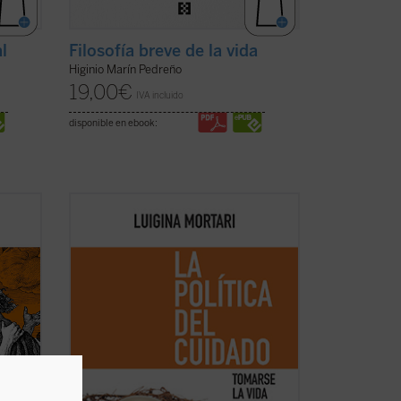
l
Filosofía breve de la vida
Higinio Marín Pedreño
19,00
€
IVA incluido
disponible en ebook:
Cuando las actividades esenciales del
a
cuidado —las que proporcionan lo que
ho
alimenta la vida, las que reparan
de la
situaciones difíciles, las que construyen
s
mundos— no reciben el debido
Por
reconocimiento, la política se marchita,
pierde su ...
(ver ficha)