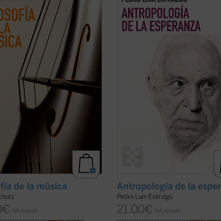
l, todos los textos sobre música de
uno de los motores fundamentales 
 Schutz, uno de los grandes
ser humano: la esperanza. A través
s de la sociología del siglo XX. En
análisis profundo y accesible, el au
no solo analiza lo que sentimos
explora cómo este concepto ha gui
o escuchamos una melodía,
nuestra historia, desde sus raíces m
n explora ...
(ver ficha)
(ver ficha)
ofía de la música
Antropología de la espe
chutz
Pedro Laín Entralgo
0
€
21,00
€
IVA incluido
IVA incluido