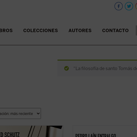
IBROS
COLECCIONES
AUTORES
CONTACTO
“La filosofía de santo Tomás d
ibro reúne, por primera vez en
Este libro nos invita a reflexionar s