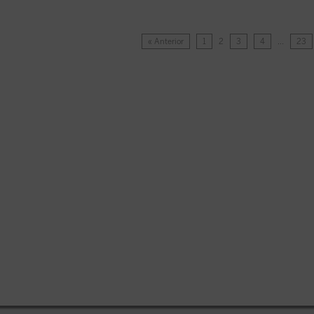
« Anterior
1
2
3
4
…
23