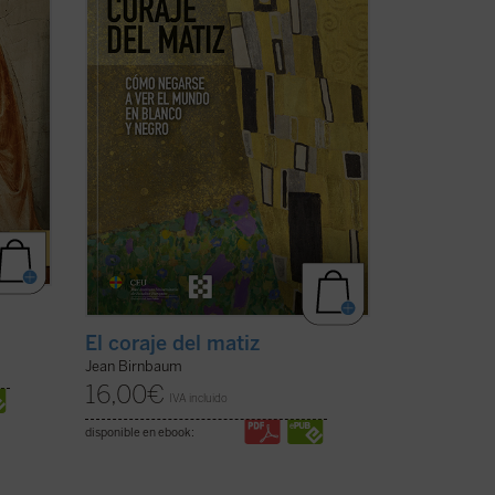
..
(ver
de nuestro debate público y que quieren
preservar el ...
(ver ficha)
s
El coraje del matiz
Jean Birnbaum
16,00
€
IVA incluido
disponible en ebook: