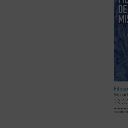
es el ú
Filoso
Alfonso
19,0
disponible