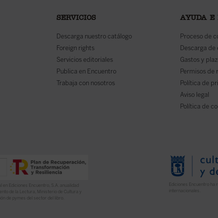
SERVICIOS
AYUDA E
Descarga nuestro catálogo
Proceso de 
Foreign rights
Descarga de
Servicios editoriales
Gastos y plaz
Publica en Encuentro
Permisos de 
Trabaja con nosotros
Política de p
Aviso legal
Política de c
Ediciones Encuentro ha r
l en Ediciones Encuentro, S.A. anualidad
internacionales.
nto de la Lectura, Ministerio de Cultura y
ón de pymes del sector del libro.