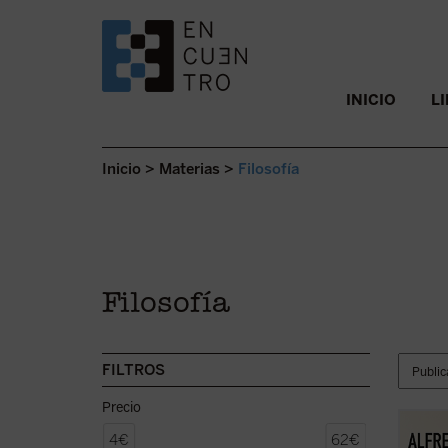
SALTAR AL CONTENIDO.
INICIO
L
Inicio
>
Materias
>
Filosofía
Filosofía
FILTROS
Precio
Este l
4€
62€