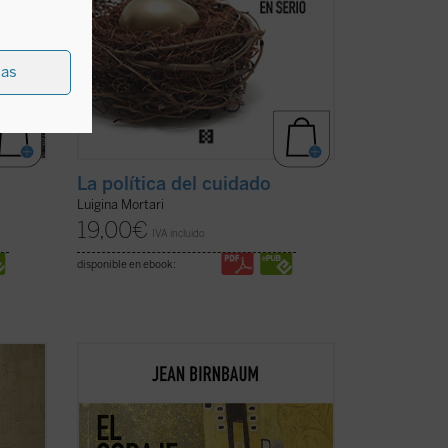
ias
La política del cuidado
Luigina Mortari
19,00
€
IVA incluido
disponible en ebook:
e
En todas partes, los predicadores feroces
ustivo
prefieren atizar el odio antes que
que se
iluminar las mentes. Jean Birnbaum
ero no
pretende reconfortar a todos los que se
las
niegan a aceptar el «embrutecimiento»