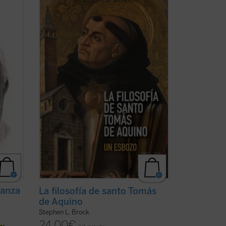
del
son expertos al pensamiento de Tomás
 de un
de Aquino, destacando aspectos de su
tor
obra que rara vez se mencionan hoy en
ado
día y ofreciendo una interpretación
ás ...
diferente de su enseñanza sobre la
naturaleza, los ...
(ver ficha)
ranza
La filosofía de santo Tomás
de Aquino
Stephen L. Brock
24,00
€