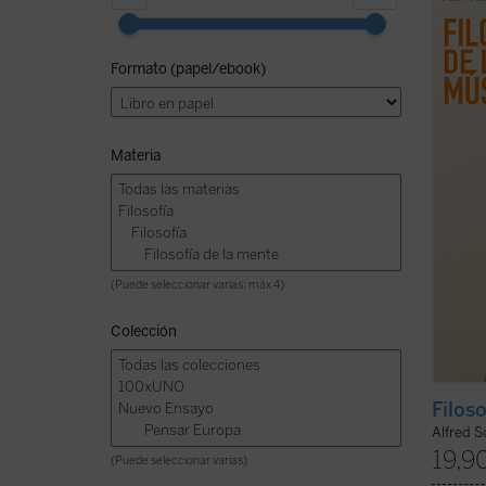
españo
Alfred
nombre
Formato (papel/ebook)
ellos 
cuand
tambié
Materia
(Puede seleccionar varias: máx 4)
Colección
Filos
Alfred S
19,9
(Puede seleccionar varias)