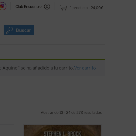
Club Encuentro
1 producto
24,00€
Buscar
e Aquino” se ha añadido a tu carrito.
Ver carrito
Mostrando 13 - 24 de 273 resultados
obre
Este libro busca introducir a quienes no