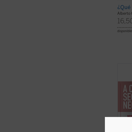
¿Qué 
Alberto 
16,5
disponible
Este «
contin
emblem
conce
breves
Provid
a todos