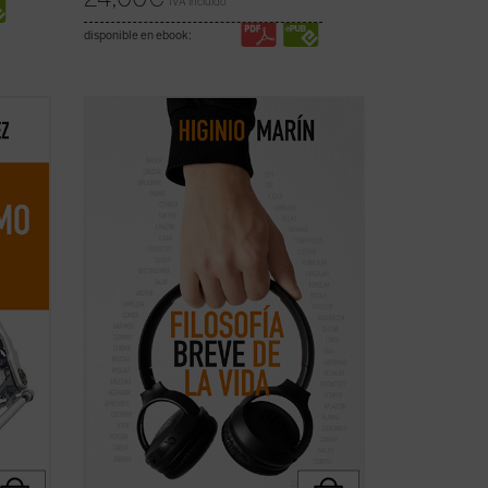
IVA incluido
disponible en ebook:
nlace
Cantar y bailar; agradecer; honrar;
n
pasear; dormir; comer; ofrecer; hablar;
tontear; leer y escribir; recordar; volver;
tocar, abrazar y besar; pensar... Nacer y
afíos
morir son los cabos de este recorrido por
los verbos y sus honduras en los que la ...
(ver ficha)