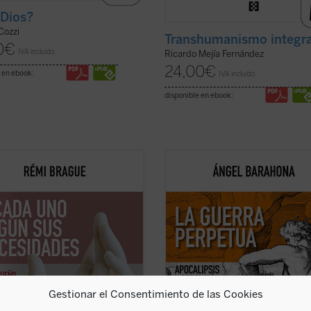
Dios?
Cozzi
Transhumanismo integra
0
€
IVA incluido
Ricardo Mejía Fernández
24,00
€
 en ebook:
IVA incluido
disponible en ebook:
pequeño tratado» es la
Las preguntas que surgen en este
uación de los estudios
ensayo son inquietantes: ¿por qué l
áticos de Rémi Brague sobre el
hostilidad guerrera ha sido un hec
pto de
mundo
. En una sucesión de
constatable, permanente a lo largo 
 capítulos expone una teoría de la
historia de la humanidad y podemo
encia divina en la que Dios provee
sospechar que lo seguirá siendo? ¿
 los ...
(ver ficha)
qué la actividad ...
(ver ficha)
Gestionar el Consentimiento de las Cookies