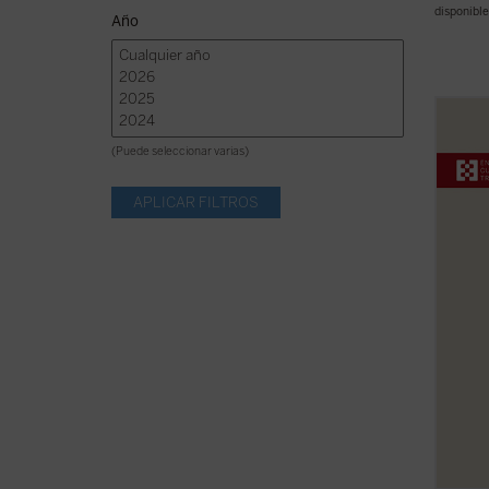
disponible
Año
¿Qué 
sobre 
(Puede seleccionar varias)
intele
a ampl
experi