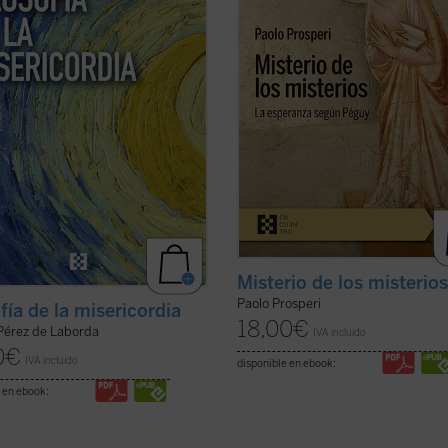
nico Dios....
(ver ficha)
razones que llevan al autor de este .
ficha)
Misterio de los misterio
Paolo Prosperi
fía de la misericordia
18,00
€
 Pérez de Laborda
IVA incluido
0
€
IVA incluido
disponible en ebook:
 en ebook: