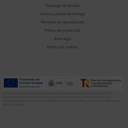
Descarga de ebooks
Gastos y plazos de entrega
Permisos de reproducción
Política de privacidad
Aviso legal
Política de cookies
El proyecto “Implementación de herramientas de Gestión Editorial en Ediciones Encuentro, S.A.
anualidad 2022” ha sido financiado por la Dirección General del Libro y Fomento de la Lectura,
Ministerio de Cultura y Deporte. La finalidad de este apoyo es contribuir a la modernización de pymes
del sector del libro.