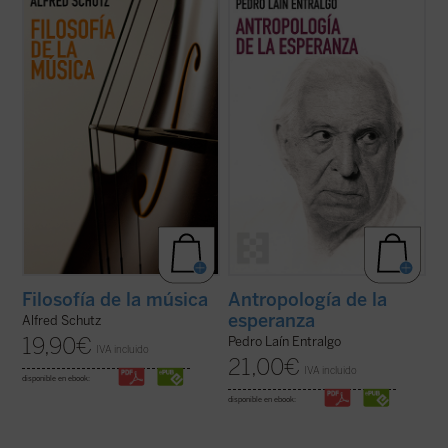
español, todos los textos sobre música de
de los motores fundamentales del ser
Alfred Schutz, uno de los grandes nombres
humano: la esperanza. A través de un
de la sociología del siglo XX. En ellos no solo
análisis profundo y accesible, el autor
analiza lo que sentimos cuando
explora cómo este concepto ha guiado
escuchamos una melodía, también explora
nuestra historia, desde sus raíces más ...
...
(ver ficha)
(ver ficha)
Filosofía de la música
Antropología de la
esperanza
Alfred Schutz
19,90
€
Pedro Laín Entralgo
IVA incluido
21,00
€
IVA incluido
disponible en ebook:
disponible en ebook: