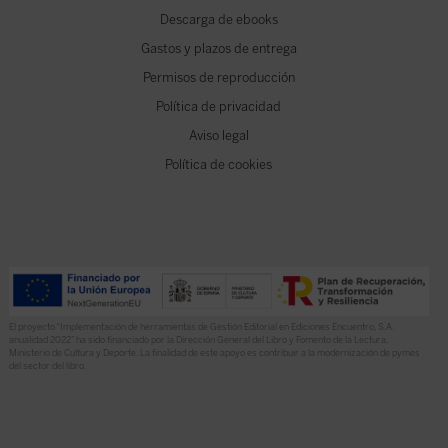
Descarga de ebooks
Gastos y plazos de entrega
Permisos de reproducción
Política de privacidad
Aviso legal
Política de cookies
El proyecto “Implementación de herramientas de Gestión Editorial en Ediciones Encuentro, S.A.
anualidad 2022” ha sido financiado por la Dirección General del Libro y Fomento de la Lectura,
Ministerio de Cultura y Deporte. La finalidad de este apoyo es contribuir a la modernización de pymes
del sector del libro.