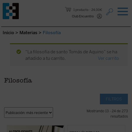
Saltar al contenido.
1 producto
24,00€
Club Encuentro
Inicio
>
Materias
>
Filosofía
“La filosofía de santo Tomás de Aquino” se ha
añadido a tu carrito.
Ver carrito
Filosofía
FILTROS
Mostrando 13 - 24 de 273
resultados
Este libro reúne, por primera vez en
Este libro nos invita a reflexionar sobre uno