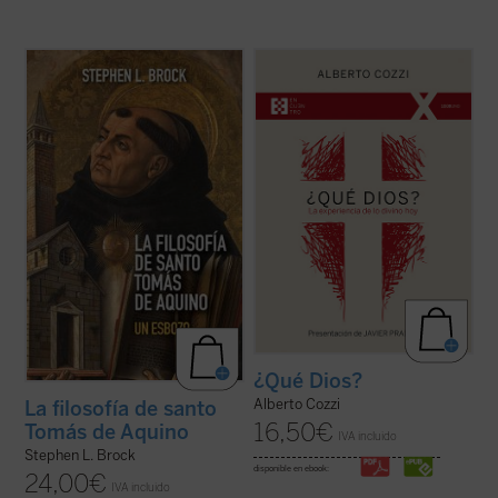
Este libro busca introducir a quienes no son
¿Qué Dios?
nos recuerda que el discurso
expertos al pensamiento de Tomás de
sobre Dios no es meramente un ejercicio
Aquino, destacando aspectos de su obra
intelectual, sino una apertura, un desafío a
que rara vez se mencionan hoy en día y
ampliar nuestra comprensión de la
ofreciendo una interpretación diferente de
experiencia humana....
(ver ficha)
su enseñanza sobre la naturaleza, los ...
(ver ficha)
¿Qué Dios?
Alberto Cozzi
La filosofía de santo
16,50
€
Tomás de Aquino
IVA incluido
Stephen L. Brock
disponible en ebook:
24,00
€
IVA incluido