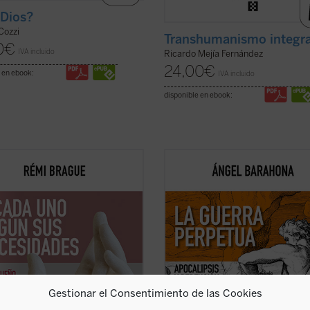
Dios?
Cozzi
Transhumanismo integra
0
€
IVA incluido
Ricardo Mejía Fernández
24,00
€
 en ebook:
IVA incluido
disponible en ebook:
pequeño tratado» es la
Las preguntas que surgen en este
uación de los estudios
ensayo son inquietantes: ¿por qué l
áticos de Rémi Brague sobre el
hostilidad guerrera ha sido un hec
pto de
mundo
. En una sucesión de
constatable, permanente a lo largo 
 capítulos expone una teoría de la
historia de la humanidad y podemo
encia divina en la que Dios provee
sospechar que lo seguirá siendo? ¿
 los ...
(ver ficha)
qué la actividad ...
(ver ficha)
Gestionar el Consentimiento de las Cookies