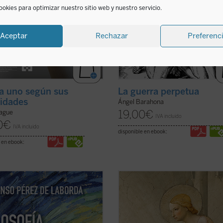
ookies para optimizar nuestro sitio web y nuestro servicio.
Aceptar
Rechazar
Preferenc
a uno según sus
La guerra perpetua
idades
Ángel Barahona
19,00
€
ague
IVA incluido
0
€
IVA incluido
disponible en ebook:
 en ebook:
do el conjunto de toda la Realidad
Paolo Prosperi no pretende en est
 completud, y ofertando la
ensayo ofrecer un comentario exha
ad unitiva de su Ser, se nos hace
sobre los
Misterios
de Péguy, sino 
 esos vislumbres cómo se adivina y
fija un objetivo más circunscrito, p
re la Realidad extremosa de quien
menos difícil: intentar comprender 