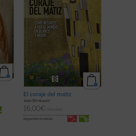
..
(ver
de nuestro debate público y que quieren
preservar el ...
(ver ficha)
s
El coraje del matiz
Jean Birnbaum
16,00
€
IVA incluido
disponible en ebook: