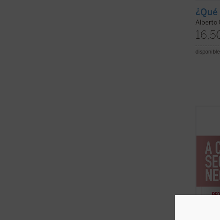
¿Qué 
Alberto 
16,5
disponible
Este «
contin
emblem
conce
breves
Provid
a todos