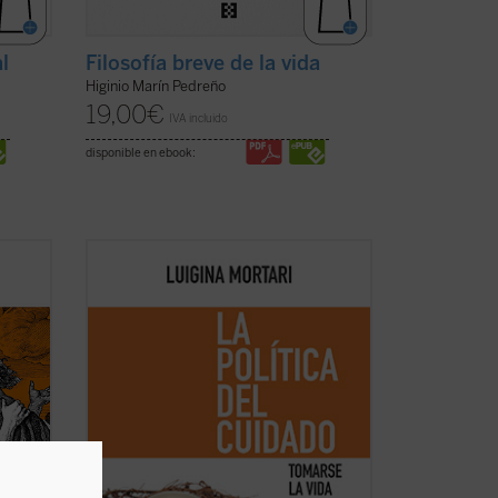
l
Filosofía breve de la vida
Higinio Marín Pedreño
19,00
€
IVA incluido
disponible en ebook:
Cuando las actividades esenciales del
a
cuidado —las que proporcionan lo que
ho
alimenta la vida, las que reparan
de la
situaciones difíciles, las que construyen
s
mundos— no reciben el debido
Por
reconocimiento, la política se marchita,
pierde su ...
(ver ficha)