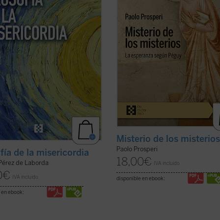
nico Dios....
(ver ficha)
razones que llevan al autor de este .
ficha)
Misterio de los misterio
Paolo Prosperi
fía de la misericordia
18,00
€
 Pérez de Laborda
IVA incluido
0
€
IVA incluido
disponible en ebook:
 en ebook: