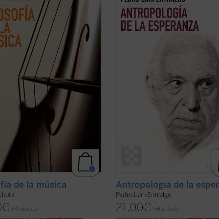
l, todos los textos sobre música de
uno de los motores fundamentales 
 Schutz, uno de los grandes
ser humano: la esperanza. A través
s de la sociología del siglo XX. En
análisis profundo y accesible, el au
no solo analiza lo que sentimos
explora cómo este concepto ha gui
o escuchamos una melodía,
nuestra historia, desde sus raíces m
n explora ...
(ver ficha)
(ver ficha)
ofía de la música
Antropología de la espe
chutz
Pedro Laín Entralgo
0
€
21,00
€
IVA incluido
IVA incluido