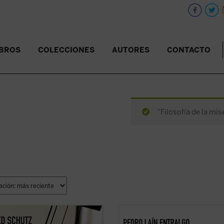
IBROS
COLECCIONES
AUTORES
CONTACTO
“Filosofía de la mis
ibro reúne, por primera vez en
Este libro nos invita a reflexionar s