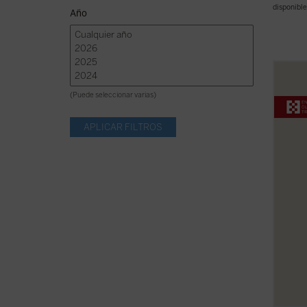
disponible
Año
¿Qué 
sobre 
(Puede seleccionar varias)
intele
a ampl
experi