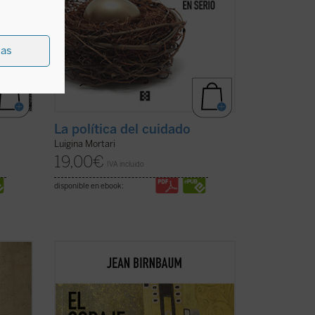
ias
La política del cuidado
Luigina Mortari
19,00
€
IVA incluido
disponible en ebook:
e
En todas partes, los predicadores feroces
ustivo
prefieren atizar el odio antes que
que se
iluminar las mentes. Jean Birnbaum
ero no
pretende reconfortar a todos los que se
las
niegan a aceptar el «embrutecimiento»