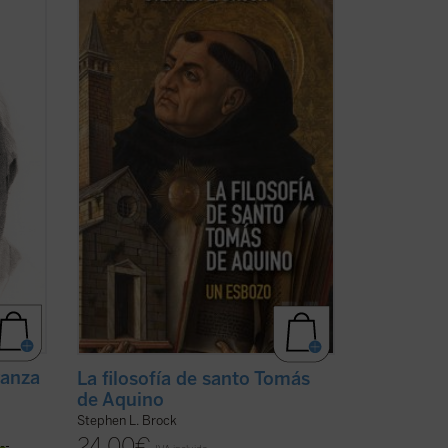
del
son expertos al pensamiento de Tomás
 de un
de Aquino, destacando aspectos de su
tor
obra que rara vez se mencionan hoy en
ado
día y ofreciendo una interpretación
ás ...
diferente de su enseñanza sobre la
naturaleza, los ...
(ver ficha)
ranza
La filosofía de santo Tomás
de Aquino
Stephen L. Brock
24,00
€