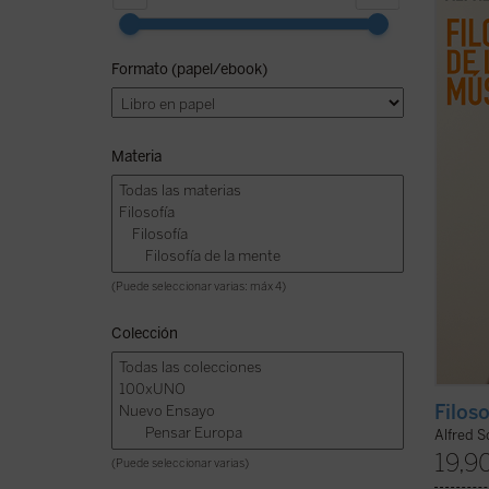
españo
Alfred
nombre
Formato (papel/ebook)
ellos 
cuand
tambié
Materia
(Puede seleccionar varias: máx 4)
Colección
Filos
Alfred S
19,9
(Puede seleccionar varias)