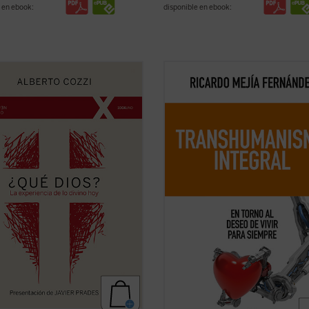
 en ebook:
disponible en ebook:
Dios?
nos recuerda que el discurso
En esta obra quiero establecer el e
Dios no es meramente un ejercicio
del transhumanismo con la tradició
ctual, sino una apertura, un desafío
humanística de nuestra civilización,
iar nuestra comprensión de la
ofreciendo nuevos criterios de
encia humana....
(ver ficha)
pensamiento y de acción de los des
tecnológicos....
(ver ficha)