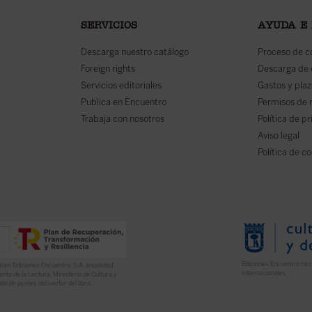
SERVICIOS
AYUDA E
Descarga nuestro catálogo
Proceso de 
Foreign rights
Descarga de
Servicios editoriales
Gastos y plaz
Publica en Encuentro
Permisos de 
Trabaja con nosotros
Política de p
Aviso legal
Política de c
Ediciones Encuentro ha r
l en Ediciones Encuentro, S.A. anualidad
internacionales.
nto de la Lectura, Ministerio de Cultura y
ón de pymes del sector del libro.