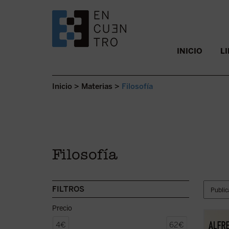
SALTAR AL CONTENIDO.
INICIO
L
Inicio
>
Materias
>
Filosofía
Filosofía
FILTROS
Precio
Este l
4€
62€