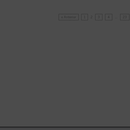
« Anterior
1
2
3
4
…
23