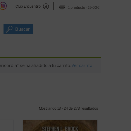
Club Encuentro
1 producto
19,00€
Buscar
ericordia” se ha añadido a tu carrito.
Ver carrito
Mostrando 13 - 24 de 273 resultados
obre
Este libro busca introducir a quienes no