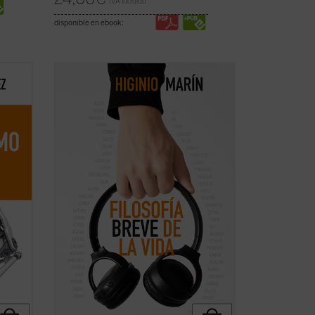
IVA incluido
disponible en ebook:
nlace
Cantar y bailar; agradecer; honrar;
n
pasear; dormir; comer; ofrecer; hablar;
tontear; leer y escribir; recordar; volver;
tocar, abrazar y besar; pensar... Nacer y
afíos
morir son los cabos de este recorrido por
los verbos y sus honduras en los que la ...
(ver ficha)