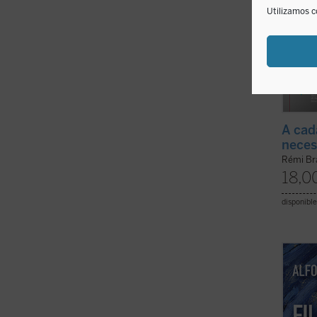
Utilizamos c
A cad
neces
Rémi Br
18,0
disponible
Rodean
de esa
Realid
ver en
se nut