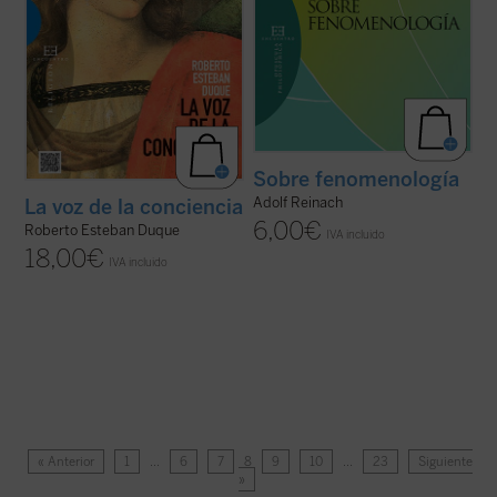
Sobre fenomenología
Adolf Reinach
La voz de la conciencia
6,00
€
Roberto Esteban Duque
IVA incluido
18,00
€
IVA incluido
« Anterior
1
…
6
7
8
9
10
…
23
Siguiente
»