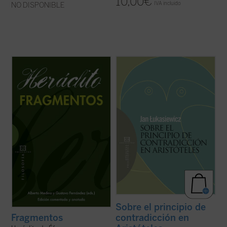
10,00
€
IVA incluido
NO DISPONIBLE
La pretensión de esta nueva edición
En este opúsculo, compendio riguroso de
bilingüe de los
Fragmentos
de Heráclito es
un libro que ha marcado un hito en la
hacer accesible la filosofía del pensador
historia de la lógica, Jan Lukasiewicz, el
jonio a lectores no especialistas. Para ello,
eminente filósofo y lógico polaco, somete a
se abordan los problemas elementales,
una crítica minuciosa el principio de
tanto filológicos como ...
(ver ficha)
contradicción tal como lo formula y ...
(ver
ficha)
Sobre el principio de
contradicción en
Fragmentos