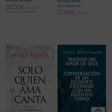
Aristóteles
Heráclito de Éfeso
25,00
€
Jan Lukasiewicz
IVA incluido
10,00
€
(Impresión bajo demanda)
IVA incluido
¿Tiene sentido el trabajo por sí mismo?
En estos dos breves escritos de
¿Qué percibimos cuando escuchamos
Malebranche, inéditos en español,
música? ¿Para qué sirven las bellas artes
encontramos buena parte de los conceptos
en tiempos de crisis?
esenciales de su metafísica y su
antropología, pero expuestas dentro del
En estos textos y conferencias el filósofo
fragor de algunas de las principales
Josef Pieper da respuesta a éstas y otras
controversias que marcaron ...
(ver ficha)
...
(ver ficha)