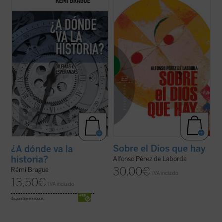
realiza una aguda reflexión sobre cuál
carne sobre el Dios que hay, partiendo
sería el sentido de la historia para el
siempre de un contexto de
hombre "posmoderno", quien considera
experiencialidad, nos conduce a poder
ingenuo todo intento de buscar en ella el
decir que el mundo es creación, afirmando,
reflejo de un significado o los motivos para
pues, un Dios creador. Pero esta mirada
...
(ver ficha)
nuestra nos ...
(ver ficha)
Sobre el Dios que hay
¿A dónde va la
historia?
Alfonso Pérez de Laborda
30,00
€
Rémi Brague
IVA incluido
13,50
€
IVA incluido
disponible en ebook: