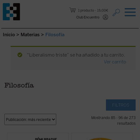
Saltar al contenido.
1 producto
15,00€
Club Encuentro
Inicio
>
Materias
>
Filosofía
“Liberalismo triste” se ha añadido a tu carrito.
Ver carrito
Filosofía
FILTROS
Mostrando 85 - 96 de 273
resultados
En este libro-entrevista Rémi Brague
Lo que decimos en una una filosofía de la