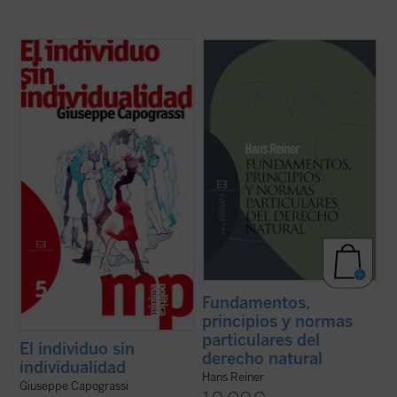
En este breve ensayo Capograssi hace una
Hans Reiner, uno de los mayores
certera descripción del hombre de nuestro
representantes de la ética fenomenológica
tiempo como un individuo sin individualidad,
de los valores en el siglo XX, ofrece en este
que ya no siente la vida y su destino como
opúsculo una nueva fundamentación
problema y ha dejado de percibir a Dios
filosófica de la teoría del Derecho natural.
como una presencia. Esto le lleva ...
(ver
Ésta encuentra su asiento en la peculiar ...
ficha)
(ver ficha)
Fundamentos,
principios y normas
particulares del
El individuo sin
derecho natural
individualidad
Hans Reiner
Giuseppe Capograssi