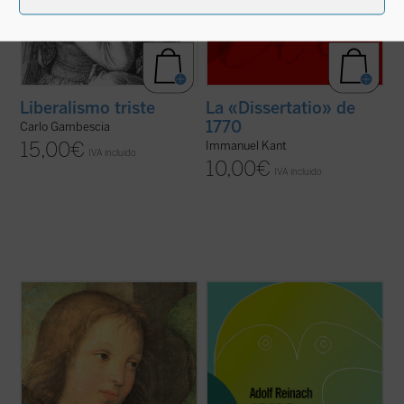
Liberalismo triste
La «Dissertatio» de
1770
Carlo Gambescia
15,00
€
Immanuel Kant
IVA incluido
10,00
€
IVA incluido
Asistimos actualmente, dentro del ámbito
Este breve escrito constituye una
de la teología moral católica, a una
admirable introducción a la fenomenología,
contraposición frecuente entre una moral
y aun a la filosofía misma, plena de
de la conciencia, la libertad, la
claridades y de sustancia filosófica. En él,
responsabilidad y la creatividad, y una
bajo el lema de «a las cosas mismas»,
moral «pasiva», en la que priman la
encontrará el lector una nítida ...
(ver ficha)
autoridad, la ...
(ver ficha)