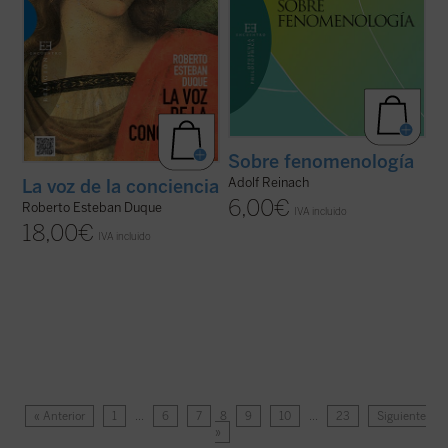
Sobre fenomenología
Adolf Reinach
La voz de la conciencia
6,00
€
Roberto Esteban Duque
IVA incluido
18,00
€
IVA incluido
« Anterior
1
…
6
7
8
9
10
…
23
Siguiente
»