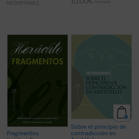
10,00
€
IVA incluido
NO DISPONIBLE
La pretensión de esta nueva edición
En este opúsculo, compendio riguroso de
bilingüe de los
Fragmentos
de Heráclito es
un libro que ha marcado un hito en la
hacer accesible la filosofía del pensador
historia de la lógica, Jan Lukasiewicz, el
jonio a lectores no especialistas. Para ello,
eminente filósofo y lógico polaco, somete a
se abordan los problemas elementales,
una crítica minuciosa el principio de
tanto filológicos como ...
(ver ficha)
contradicción tal como lo formula y ...
(ver
ficha)
Sobre el principio de
contradicción en
Fragmentos