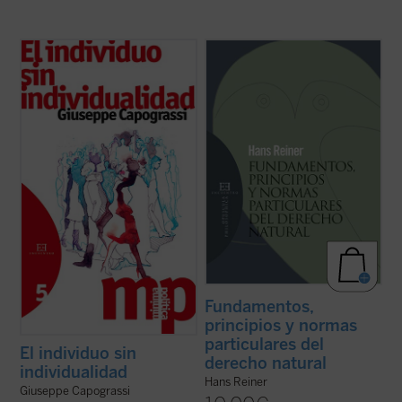
En este breve ensayo Capograssi hace una
Hans Reiner, uno de los mayores
certera descripción del hombre de nuestro
representantes de la ética fenomenológica
tiempo como un individuo sin individualidad,
de los valores en el siglo XX, ofrece en este
que ya no siente la vida y su destino como
opúsculo una nueva fundamentación
problema y ha dejado de percibir a Dios
filosófica de la teoría del Derecho natural.
como una presencia. Esto le lleva ...
(ver
Ésta encuentra su asiento en la peculiar ...
ficha)
(ver ficha)
Fundamentos,
principios y normas
particulares del
El individuo sin
derecho natural
individualidad
Hans Reiner
Giuseppe Capograssi