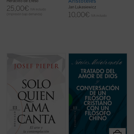
Aristóteles
Heráclito de Éfeso
25,00
€
Jan Lukasiewicz
IVA incluido
10,00
€
(Impresión bajo demanda)
IVA incluido
¿Tiene sentido el trabajo por sí mismo?
En estos dos breves escritos de
¿Qué percibimos cuando escuchamos
Malebranche, inéditos en español,
música? ¿Para qué sirven las bellas artes
encontramos buena parte de los conceptos
en tiempos de crisis?
esenciales de su metafísica y su
antropología, pero expuestas dentro del
En estos textos y conferencias el filósofo
fragor de algunas de las principales
Josef Pieper da respuesta a éstas y otras
controversias que marcaron ...
(ver ficha)
...
(ver ficha)