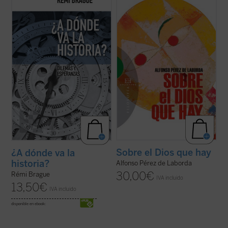
realiza una aguda reflexión sobre cuál
carne sobre el Dios que hay, partiendo
sería el sentido de la historia para el
siempre de un contexto de
hombre "posmoderno", quien considera
experiencialidad, nos conduce a poder
ingenuo todo intento de buscar en ella el
decir que el mundo es creación, afirmando,
reflejo de un significado o los motivos para
pues, un Dios creador. Pero esta mirada
...
(ver ficha)
nuestra nos ...
(ver ficha)
Sobre el Dios que hay
¿A dónde va la
historia?
Alfonso Pérez de Laborda
30,00
€
Rémi Brague
IVA incluido
13,50
€
IVA incluido
disponible en ebook: