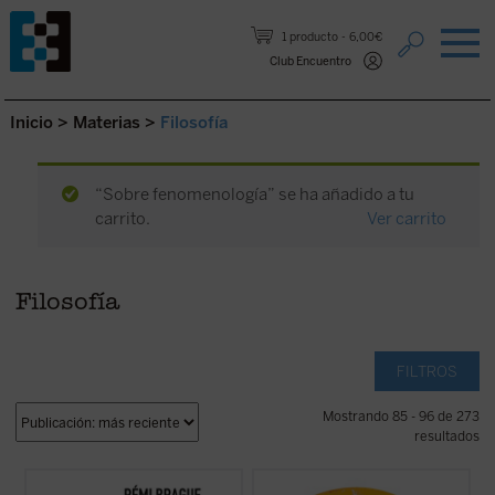
Saltar al contenido.
1 producto
6,00€
Club Encuentro
Inicio
>
Materias
>
Filosofía
“Sobre fenomenología” se ha añadido a tu
carrito.
Ver carrito
Filosofía
FILTROS
Mostrando 85 - 96 de 273
resultados
En este libro-entrevista Rémi Brague
Lo que decimos en una una filosofía de la