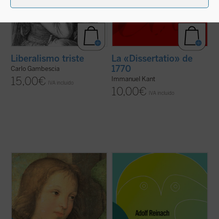
Liberalismo triste
La «Dissertatio» de
1770
Carlo Gambescia
15,00
€
Immanuel Kant
IVA incluido
10,00
€
IVA incluido
Asistimos actualmente, dentro del ámbito
Este breve escrito constituye una
de la teología moral católica, a una
admirable introducción a la fenomenología,
contraposición frecuente entre una moral
y aun a la filosofía misma, plena de
de la conciencia, la libertad, la
claridades y de sustancia filosófica. En él,
responsabilidad y la creatividad, y una
bajo el lema de «a las cosas mismas»,
moral «pasiva», en la que priman la
encontrará el lector una nítida ...
(ver ficha)
autoridad, la ...
(ver ficha)