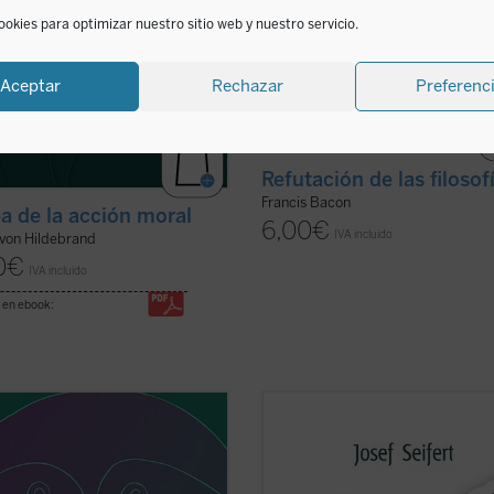
ookies para optimizar nuestro sitio web y nuestro servicio.
Aceptar
Rechazar
Preferenc
Refutación de las filosof
Francis Bacon
ea de la acción moral
6,00
€
IVA incluido
 von Hildebrand
0
€
IVA incluido
 en ebook:
 las disciplinas axiológicas
¿Hay alguna cuestión más importa
ficamente filosóficas (filosofía de
que la existencia de Dios? ¿Hay al
ores, de los valores éticos,
cuestión más existencial que la de l
cos, religiosos, de los valores de
realidad de Dios? El sentido o el