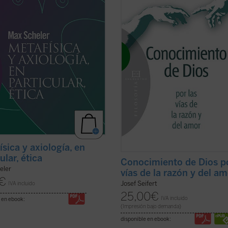
ad, etc.) han de ser fundamentadas
sinsentido, la felicidad o la infelici
tricta independencia de la
las personas humanas tienen que v
ica. ...
(ver ficha)
estas ...
(ver ficha)
ísica y axiología, en
ular, ética
Conocimiento de Dios po
eler
vías de la razón y del a
€
Josef Seifert
IVA incluido
25,00
€
IVA incluido
 en ebook:
(Impresión bajo demanda)
disponible en ebook: