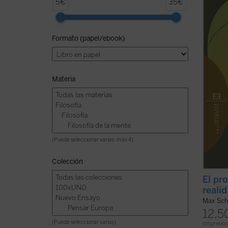
Los do
5€
35€
ilustr
Schele
clara 
Formato (papel/ebook)
Emerge
primer
doctrin
Materia
(Puede seleccionar varias: máx 4)
Colección
El pr
reali
Max Sch
12,5
(Puede seleccionar varias)
(Impresión