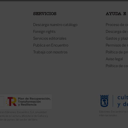
SERVICIOS
AYUDA E
Descarga nuestro catálogo
Proceso de 
Foreign rights
Descarga de
Servicios editoriales
Gastos y plaz
Publica en Encuentro
Permisos de 
Trabaja con nosotros
Política de p
Aviso legal
Política de c
Ediciones Encuentro ha r
l en Ediciones Encuentro, S.A. anualidad
internacionales.
nto de la Lectura, Ministerio de Cultura y
ón de pymes del sector del libro.