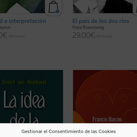
d e interpretación
El país de los dos ríos
reyson
Franz Rosenzweig
0
€
29,00
€
IVA incluido
IVA incluido
ctor encontrará aquí, con el rigor
«Hay, finalmente, ídolos que entrar
 de un trabajo de investigación y la
las mentes de los hombres por los
ad característica de Hildebrand, los
diversos dogmas de las filosofías y
tos que constituyen el entramado
también por perversos procedimie
entera filosofía moral: la toma de
de las demostraciones, a los cuales
n y el querer, la ...
(ver ficha)
llamamos ídolos del teatro».
(
Novum Organum
, P. ...
(ver ficha)
Gestionar el Consentimiento de las Cookies