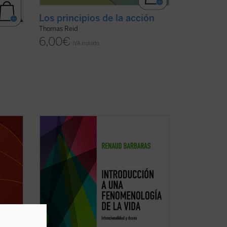
Los principios de la acción
Thomas Reid
6,00
€
IVA incluido
on en
«La vida ocupa un puesto singular en la
fenomenología. No hay pensamiento
fenomenológico, empezando por el de su
ntos
fundador, para el que esta noción no
desempeñe un papel central. De la
Lebenswelt
husserliana a la vida fáctica
del primer ...
(ver ficha)