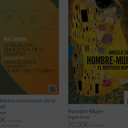
s textos recogidos aquí son muy
«
Ningún poeta o pensador ha enco
ativos tanto del pensamiento de Max
la respuesta a la pregunta: ¿qué es 
r como -por contraste, aunque en
amor? (...) ¿Queréis encerrar la luz
sintonía- del de Martin Heidegger.
os escapará entre los dedos
». Esta
n en ellos tesis centrales del
consideración de Evdokimov se refi
o y discrepantes de la naciente
una convicción que pertenece a la ..
a del ...
(ver ficha)
ficha)
oblema emocional de la
dad
Hombre-Mujer
eler
Angelo Scola
0
€
IVA incluido
30,00
€
 bajo demanda)
IVA incluido