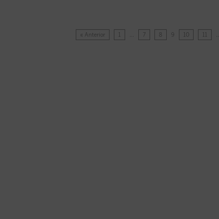
« Anterior
1
…
7
8
9
10
11