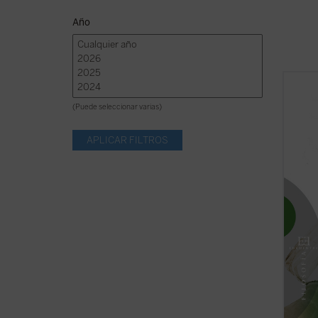
Año
Luigi 
consid
(Puede seleccionar varias)
de la 
Gadame
renomb
y guía 
sus inc