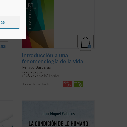
ias
ías
Introducción a una
fenomenología de la vida
Renaud Barbaras
29,00
€
IVA incluido
disponible en ebook:
nte
La condición de lo humano es la del ser
guna
finito que, al tener experiencia de su
a
finitud, se asoma de algún modo a lo
infinito.