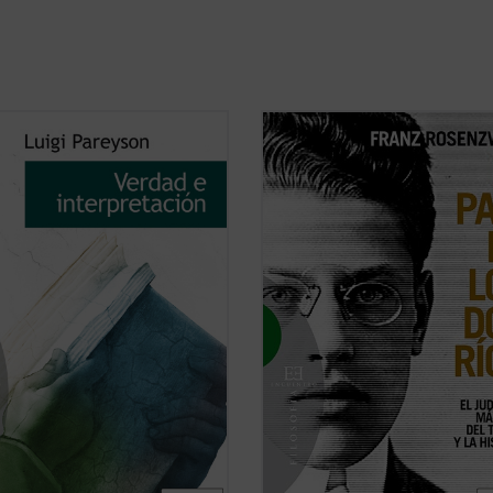
Pareyson (1914-1991) es
«El título (
Zweistromland:
El país de
erado uno de los tres fundadores
dos ríos), con el que se refiere a
hermenéutica junto con H.G.
Mesopotamia, representaba para
r y P. Ricoeur. Autor de la
Rosenzweig el modo en que compr
rada teoría de la formatividad, luz
su vida y su filosofía: partió siempr
de la estética italiana del siglo XX,
diversas fuentes y su pensamiento 
ursiones en ...
(ver ficha)
en ...
(ver ficha)