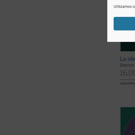
Utilizamos c
La id
Dietrich
16,0
disponible
«Todas
especí
los val
estéti