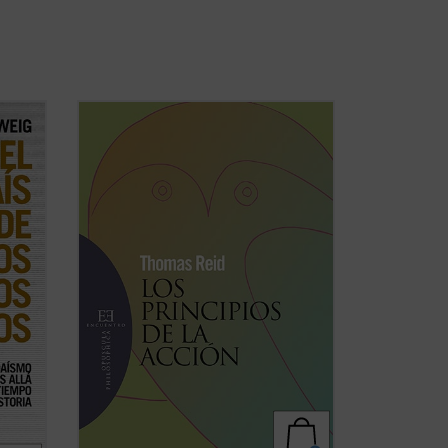
 los
«Un hombre puede, sin duda, conocer
con certeza los principios desde los
cuales él mismo actúa, porque es
endió
consciente de ellos. Pero este
e de
conocimiento requiere una reflexión
fluyó
atenta sobre las operaciones de su
propia mente que muy raramente se ...
(ver ficha)