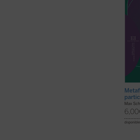
utilid
con es
metafís
Metaf
partic
Max Sch
6,00
disponible