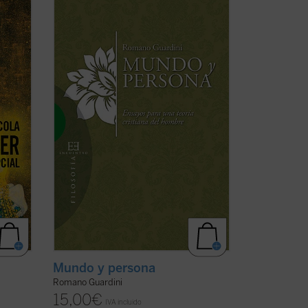
ntrado
«Los trabajos reunidos en el presente
el
libro están al servicio de una pregunta: la
? Se
pregunta por la esencia del hombre. Este
interrogante se plantea hoy con una
ere a
radicalidad desconocida desde hacía
.
(ver
mucho tiempo. Nuestro presente ve en el
hombre algo ...
(ver ficha)
Mundo y persona
Romano Guardini
15,00
€
IVA incluido