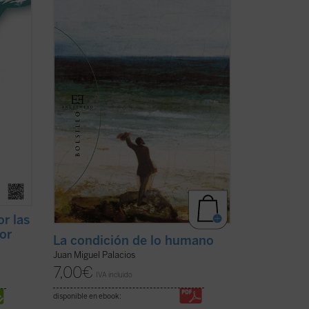
dad de
Esta peculiar forma de finitud es la que
er con
se vislumbra en las lecciones que forman
este libro. Las tres tratan de ...
(ver ficha)
r las
mor
La condición de lo humano
Juan Miguel Palacios
7,00
€
IVA incluido
disponible en ebook: