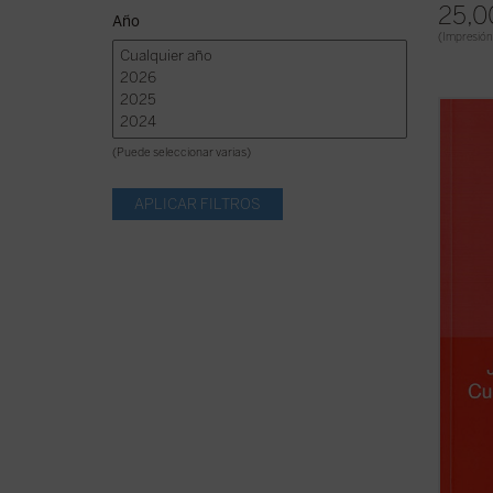
25,0
Año
(Impresión
«Habla
trabaj
(Puede seleccionar varias)
los jó
inclus
temáti
capítu
determ