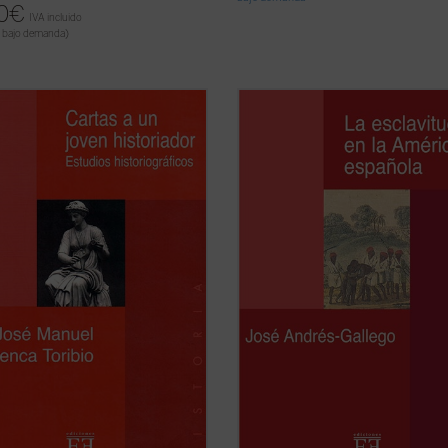
0
€
IVA incluido
 bajo demanda)
r de los historiadores y sus
Presentamos al lector uno de los
os; dar algunos consejos caseros a
primeros libros, si no el primero, e
venes aprendices del oficio, e
se intenta aunar todo lo relativo a l
o pretender dibujar el horizonte
esclavos en la monarquía hispánica
co y bibliográfico de un gran
toda su amplitud: desde los argum
lo de nuestro pasado más
teóricos que se esgrimieron para
inante en ...
(ver ficha)
aprobarla o ...
(ver ficha)