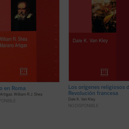
 con las autoridades eclesiásticas
religiosos e incluso cristianos, que 
de los ...
(ver ficha)
fueron ...
(ver ficha)
Los orígenes religiosos d
eo en Roma
Revolución francesa
Artigas, William R.J. Shea
Dale K. Van Kley
PONIBLE
NO DISPONIBLE