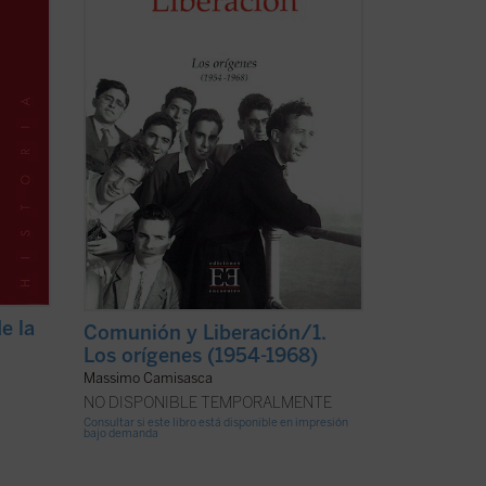
se
necesidad de este libro ---al que seguirá
otro ...
(ver ficha)
e la
Comunión y Liberación/1.
Los orígenes (1954-1968)
Massimo Camisasca
NO DISPONIBLE TEMPORALMENTE
Consultar si este libro está disponible en impresión
bajo demanda