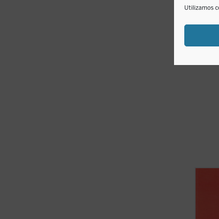
Utilizamos c
«Galil
modern
histor
del p
transf