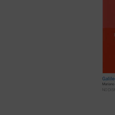
choque
es uno 
Galil
Mariano 
NO DIS