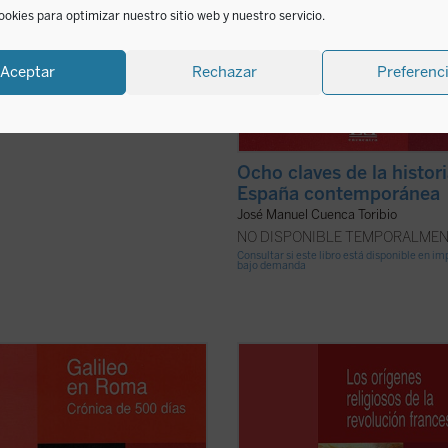
ookies para optimizar nuestro sitio web y nuestro servicio.
Aceptar
Rechazar
Preferenc
Ocho claves de la histor
España contemporánea
José Manuel Cuenca Toribio
NO DISPONIBLE TEMPORALME
Consultar si este libro está disponible en i
bajo demanda
eo es el padre de la ciencia
En este nuevo y polémico libro, Dal
a y una figura destacada en la
Kley asegura que la Revolución fra
ia de la Humanidad. Forma parte
aunque se asocia con el intento de
equeño grupo de pensadores que
descristianizar al Estado y la ciuda
ormaron la cultura occidental, y su
franceses, tuvo, en realidad, oríge