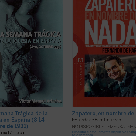
co-religiosos ocurridos en España en
noche, Zapatero comparecía ante l
ana del 8 al 14 de octubre de 1931.
prensa y ante sus seguidores en la
undantes testimonios y
del PSOE en la calle Ferraz de Madr
ntos, constituye una aportación
esa hora su victoria, después de un
mental para comprender un
turbulenta jornada de reflexión, ya
 decisivo de ...
(ver ficha)
estaba clara. El ...
(ver ficha)
mana Trágica de la
Zapatero, en nombre de
ia en España (8-14
Fernando de Haro Izquierdo
re de 1931)
NO DISPONIBLE TEMPORALME
anuel Arbeloa
Consultar si este libro está disponible en i
bajo demanda