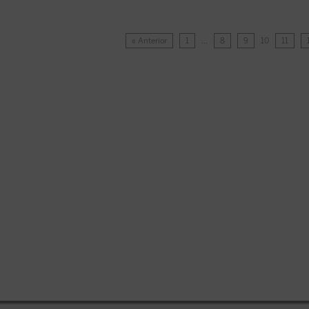
« Anterior
1
…
8
9
10
11