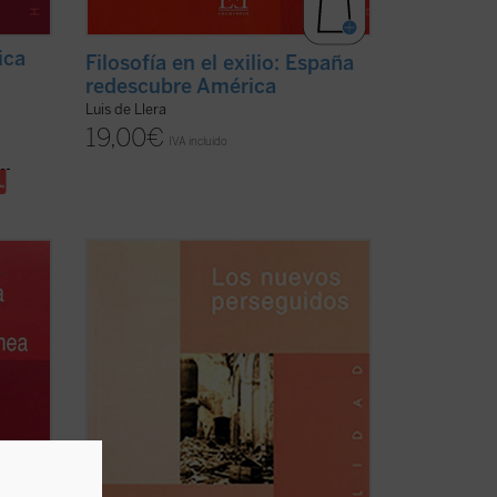
ica
Filosofía en el exilio: España
redescubre América
Luis de Llera
19,00
€
IVA incluido
asta
250 millones de cristianos arriesgan su
vida cada año en todo el mundo. El
balance es trágico: 160 000 víctimas al
n la
año en América Latina, el norte de África,
 a
los países árabes y Asia; 604 misioneros
sca de
asesinados en la década de 1990 en ...
)
(ver ficha)