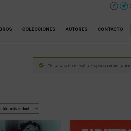
IBROS
COLECCIONES
AUTORES
CONTACTO
“Filosofía en el exilio: España redescubre
ibro narra los acontecimientos
El 14 de marzo de 2004, a las once 