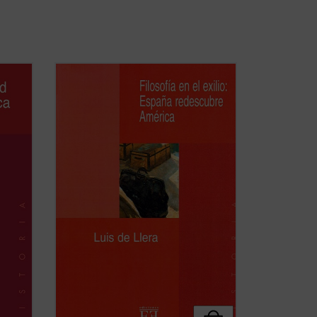
El presente volumen recoge ensayos
n que
sobre el exilio filosófico español en
os
América publicados en los últimos años
 en
en revistas españolas e italianas, que
entos
quieren ser solamente pistas e
interpretaciones abiertas para
investigaciones más ...
(ver ficha)