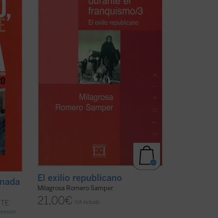
a
del complejo mundo constituido por los
 sede
diversos movimientos políticos que se
id. A
opusieron al régimen de Franco. En este
a
caso, se trata de la institución que
mantuvo la legitimidad republicana; es
decir: el ...
(ver ficha)
El exilio republicano
 nada
Milagrosa Romero Samper
21,00
€
IVA incluido
NTE
mpresión