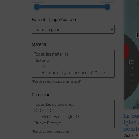
políti
la sem
Con ab
Formato (papel/ebook)
docume
funda
período
Materia
(Puede seleccionar varias: máx 4)
Colección
La Se
Igles
octub
(Puede seleccionar varias)
Víctor M