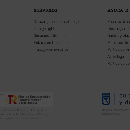
SERVICIOS
AYUDA E
Descarga nuestro catálogo
Proceso de 
Foreign rights
Descarga de
Servicios editoriales
Gastos y plaz
Publica en Encuentro
Permisos de 
Trabaja con nosotros
Política de p
Aviso legal
Política de c
Ediciones Encuentro ha r
l en Ediciones Encuentro, S.A. anualidad
internacionales.
nto de la Lectura, Ministerio de Cultura y
ón de pymes del sector del libro.