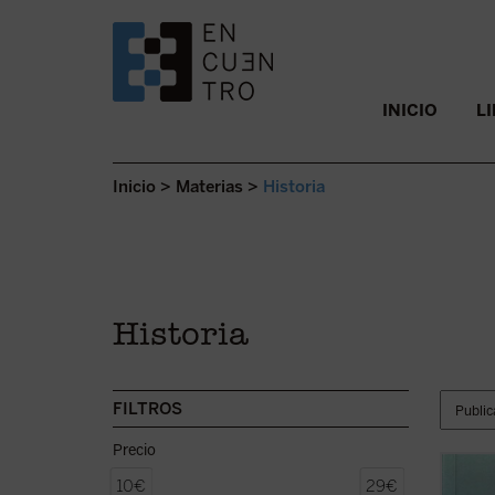
SALTAR AL CONTENIDO.
INICIO
L
Inicio
>
Materias
>
Historia
Historia
FILTROS
Precio
Este l
10€
29€