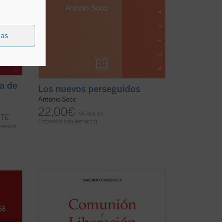
ias
ia de
Los nuevos perseguidos
Antonio Socci
22,00
€
IVA incluido
NTE
(Impresión bajo demanda)
mpresión
e Van
Comunión y Liberación es hoy día una
ncesa,
presencia evidente en la Iglesia y en la
sociedad de numerosos países de todos
danía
los continentes. Es un fenómeno que
nes
suscita curiosidad e interés. De ahí la