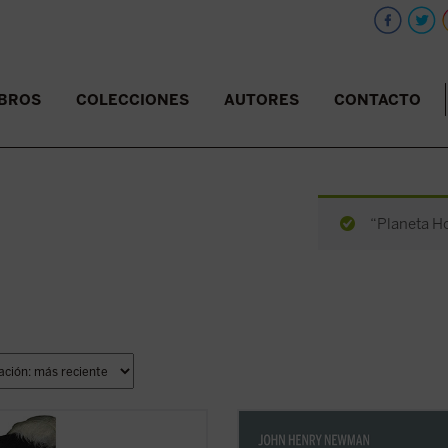
IBROS
COLECCIONES
AUTORES
CONTACTO
“Planeta Ho
ano, viaje a la historia
, Tomás
En
Los arrianos del siglo IV
, Newm