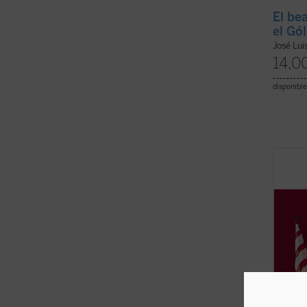
El be
el Gó
José Lui
14,0
disponible
¿Cómo
de cua
dentro
goebbe
creada
nacion
español