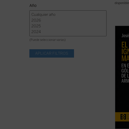
disponible
Año
El bea
Mardin
(Puede seleccionar varias)
uno de
católi
genoci
década
aquell