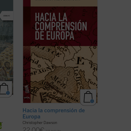
sobre la validez del proyecto europeo y,
 la
más aún, de afirmación generalizada de
spués
la decadencia de Occidente,
Hacia la
comprensión de Europa
resulta un texto
o de la
tan iluminador como cuando se publicó
por ...
(ver ficha)
Hacia la comprensión de
Europa
Christopher Dawson
22,00
€