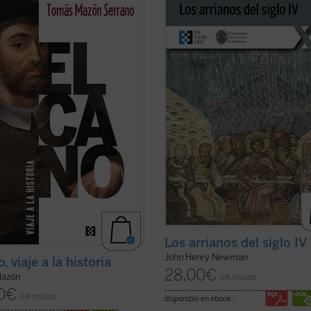
acerca al lector, profano o
aborda la génesis, el desarrollo y
o, las voces de Elcano y los suyos,
consecuencias de la herejía arriana,
s llegan a través de crónicas,
primera gran crisis de la Iglesia de
ones y otros legajos escritos hace
de la época de las persecuciones.
ntos años, para contar una travesía
Aunque la obra se sitúa casi al inici
ficha)
...
(ver ficha)
Los arrianos del siglo IV
John Henry Newman
, viaje a la historia
28,00
€
Mazón
IVA incluido
0
€
IVA incluido
disponible en ebook: