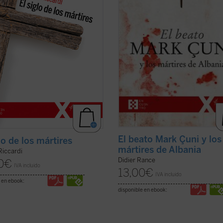
laciones de etnias, clases y grupos
experiencia de muerte y resurrecció
sos o ...
(ver ficha)
les decía a los ...
(ver ficha)
El beato Mark Çuni y los
lo de los mártires
mártires de Albania
Riccardi
Didier Rance
0
€
IVA incluido
13,00
€
IVA incluido
 en ebook:
disponible en ebook: