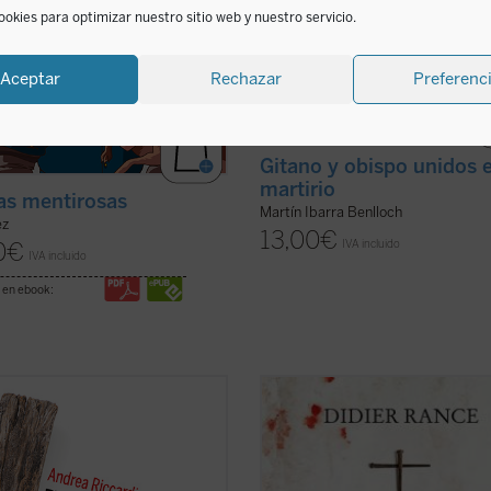
ookies para optimizar nuestro sitio web y nuestro servicio.
Aceptar
Rechazar
Preferenc
Gitano y obispo unidos e
martirio
s mentirosas
Martín Ibarra Benlloch
ez
13,00
€
IVA incluido
0
€
IVA incluido
 en ebook:
lo XX produjo las declaraciones de
En la Albania comunista tuvo lugar 
rechos humanos, pero también
mayor persecución de la Iglesia cat
ares de millones de víctimas
en el siglo XX. «Nunca antes había
adas en genocidios, guerras
conocido la historia algo como lo
s y mundiales, deportaciones,
acontecido en Albania... Vuestra