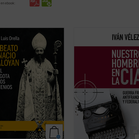
 en ebook:
to Ignacio Maloyan, arzobispo de
Iván Vélez presenta en este minuci
 (Turquía), martirizado en 1915, es
ensayo, fruto de una tenaz labor
 los seis obispos armenios
investigadora, la génesis, el desarro
cos que fueron víctimas del
los principales protagonistas del c
dio armenio en las primeras
español del Congreso por la Libert
s del siglo XX. Este libro descubre
la Cultura y sus iniciativas, así com
a hermosa y ...
(ver ficha)
...
(ver ficha)