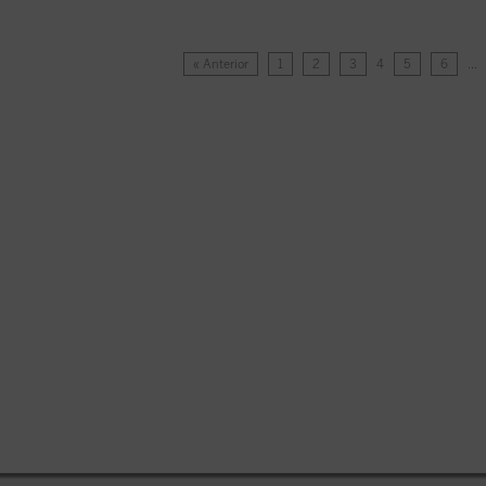
« Anterior
1
2
3
4
5
6
…