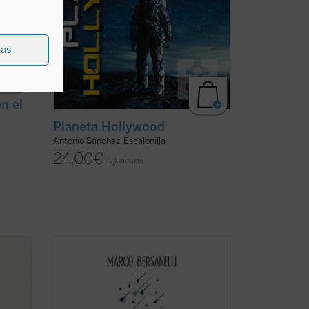
ias
n el
Planeta Hollywood
Antonio Sánchez-Escalonilla
24,00
€
IVA incluido
la
La experiencia de mirar a la bóveda
ólica
estrellada provoca en el observador una
impresión profunda en la que se aúna
fascinación y vértigo, curiosidad científica
e inspiración artística, intuición