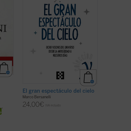
n --
geométrica y sentido religioso. ¿De qué ...
(ver ficha)
El gran espectáculo del cielo
Marco Bersanelli
24,00
€
IVA incluido