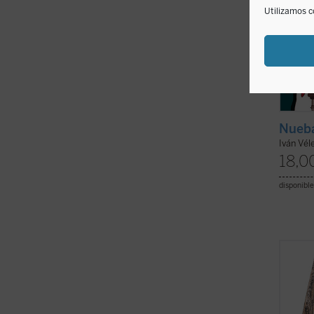
Utilizamos c
Nueba
Iván Vél
18,0
disponible
El sig
los de
centen
masacr
civile