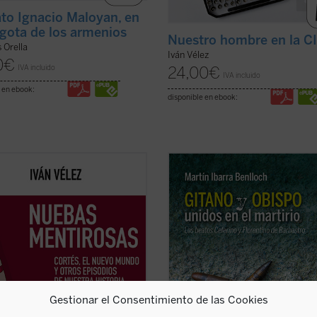
ato Ignacio Maloyan, en
lgota de los armenios
Nuestro hombre en la C
s Orella
Iván Vélez
0
€
IVA incluido
24,00
€
IVA incluido
 en ebook:
disponible en ebook:
 es posible que después de más
El martirio de un tratante gitano y 
tro siglos, se sigan repitiendo
obispo casi recién nombrado en
 y fuera de España, al mejor estilo
Barbastro pone de relieve cómo la
liano, aquellas «falsas nuevas»
persecución no distinguió personas
s y difundidas antaño por las
perseguida era la fe. La vida, pasió
es entonces enemigas del Imperio
muerte de estos mártires narrada 
? ...
(ver ficha)
este libro son un ...
(ver ficha)
Gestionar el Consentimiento de las Cookies