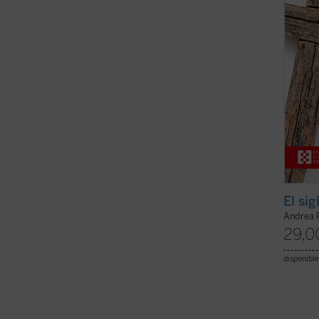
aniqui
religio
El sig
Andrea 
29,0
disponible