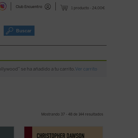
Club Encuentro
1 producto
24,00€
Buscar
llywood” se ha añadido a tu carrito.
Ver carrito
Mostrando 37 - 48 de 144 resultados
an
En tiempos de fuertes rechazos y dudas