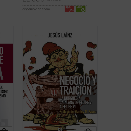
IVA incluido
disponible en ebook:
oso
De esta nueva versión, muy ampliada, de
El privilegio catalán
, ha dicho Stanley
llo y
Payne: «
Negocio y traición
es una
omité
contribución clave en este momento de
ad de
división y debilidad cívicas, porque su
o sus
enfoque subraya del modo más ...
(ver
ficha)