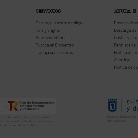
SERVICIOS
AYUDA E
Descarga nuestro catálogo
Proceso de 
Foreign rights
Descarga de
Servicios editoriales
Gastos y plaz
Publica en Encuentro
Permisos de 
Trabaja con nosotros
Política de p
Aviso legal
Política de c
Ediciones Encuentro ha r
l en Ediciones Encuentro, S.A. anualidad
internacionales.
nto de la Lectura, Ministerio de Cultura y
ón de pymes del sector del libro.