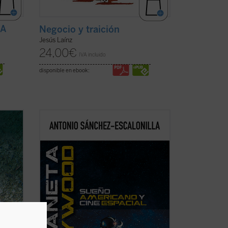
IA
Negocio y traición
Jesús Laínz
24,00
€
IVA incluido
disponible en ebook:
un
Cuando se cumple medio siglo desde que
Neil Armstrong pisara la Luna, se asiste a
un renacimiento del cine de exploración
. La
espacial reflejado en recientes
n y
producciones de éxito que han avivado el
en
entusiasmo por la «conquista» del
cosmos ...
(ver ficha)