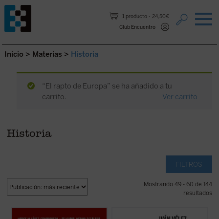
Saltar al contenido.
1 producto
24,50€
Club Encuentro
Inicio
>
Materias
>
Historia
“El rapto de Europa” se ha añadido a tu
carrito.
Ver carrito
Historia
FILTROS
Mostrando 49 - 60 de 144
resultados
Este libro aborda, a partir de
Sobre la Leyenda Negra
trata de analizar,