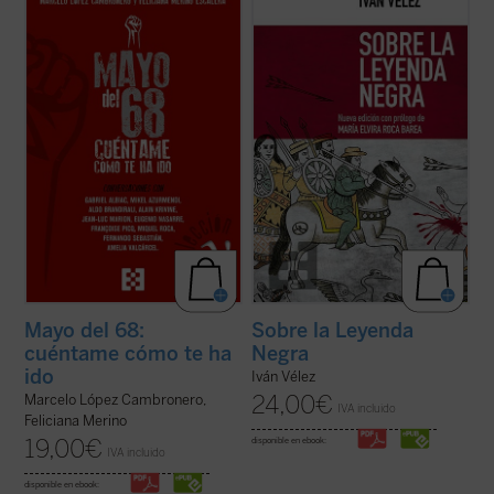
conversaciones con relevantes
cuestión a cuestión, cada uno de los hitos y
personalidades españolas y europeas
temas que conforman no solo un género
(protagonistas todas ellas de aquellos
historiográfico erigido a partir de dicho
acontecimientos), diferentes aspectos
rótulo, sino ante todo un prisma a través
fundamentales de aquel frenético mes de
del cual se reconstruye ...
(ver ficha)
mayo, tales como la experiencia ...
(ver
ficha)
Mayo del 68:
Sobre la Leyenda
cuéntame cómo te ha
Negra
ido
Iván Vélez
24,00
€
Marcelo López Cambronero,
IVA incluido
Feliciana Merino
19,00
€
disponible en ebook:
IVA incluido
disponible en ebook: