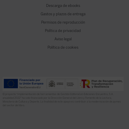
Descarga de ebooks
Gastos y plazos de entrega
Permisos de reproducción
Política de privacidad
Aviso legal
Política de cookies
El proyecto “Implementación de herramientas de Gestión Editorial en Ediciones Encuentro, S.A.
anualidad 2022” ha sido financiado por la Dirección General del Libro y Fomento de la Lectura,
Ministerio de Cultura y Deporte. La finalidad de este apoyo es contribuir a la modernización de pymes
del sector del libro.