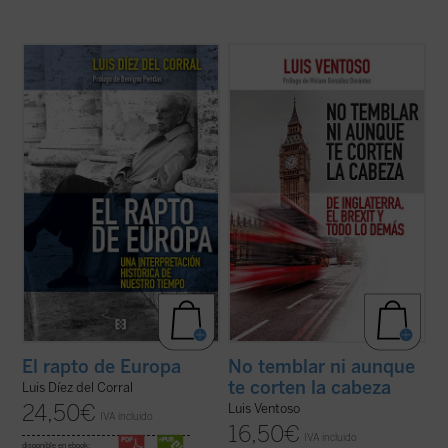
El rapto de Europa
constituye uno de los
Luis Ventoso, columnista y director adjunto
más importantes proyectos de
de
ABC
y apasionado de lo inglés, ha
interpretación histórica sobre Europa
estudiado a los ingleses y a su país con una
elaborados en el siglo XX, además de un
mirada que mezcla ironía y conocimiento
lúcido diagnóstico profético de la
profundo. El resultado de su exploración
incertidumbre que se ha ido apoderando en
durante años de residencia ...
(ver ficha)
las ...
(ver ficha)
El rapto de Europa
No temblar ni aunque
te corten la cabeza
Luis Díez del Corral
24,50
€
Luis Ventoso
IVA incluido
16,50
€
IVA incluido
disponible en ebook: