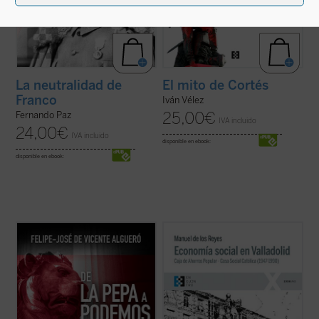
La neutralidad de
El mito de Cortés
Franco
Iván Vélez
25,00
€
Fernando Paz
IVA incluido
24,00
€
IVA incluido
disponible en ebook:
disponible en ebook:
Este libro recorre de una manera rigurosa,
La presente obra constituye, junto con
La
didáctica y asequible a un público amplio,
Casa Social Católica de Valladolid (1881-
las grandes ideas políticas que han
1946)
, una aportación singular y necesaria
configurado España desde las Cortes de
a la historia de la Iglesia y ciudad de
Cádiz hasta la actualidad, desde la
Valladolid del siglo XX y finales del XIX,
irrupción inicial del liberalismo hasta ...
(ver
permitiendo al lector caer ...
(ver ficha)
ficha)