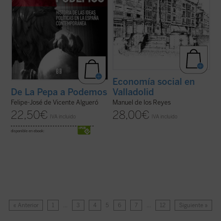
Economía social en
Valladolid
De La Pepa a Podemos
Manuel de los Reyes
Felipe-José de Vicente Algueró
28,00
€
22,50
€
IVA incluido
IVA incluido
disponible en ebook:
« Anterior
1
…
3
4
5
6
7
…
12
Siguiente »