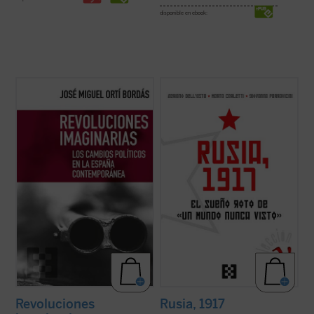
disponible en ebook:
Este ensayo evidencia la incapacidad
Cien años después de la Revolución de
revolucionaria de un país como el nuestro,
Octubre de 1917, el presente libro ofrece
inestable políticamente, pero conservador
una precisa y completa descripción de las
y refractario no solo a la revolución, sino
causas, los hechos y las consecuencias
incluso a las meras reformas. El autor
inmediatas de este acontecimiento, que en
incide en la condición tardígrada del ...
(ver
pocos años produjo un cambio ...
(ver ficha)
ficha)
Revoluciones
Rusia, 1917