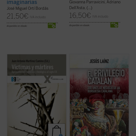
imaginarias
Giovanna Parravicini, Adriano
Dell'Asta, (...)
José Miguel Ortí Bordás
16,50
€
21,50
€
IVA incluido
IVA incluido
disponible en ebook:
disponible en ebook:
Una aportación relevante para una teología
La intransigencia de los industriales
actual del martirio e imprescindible para
catalanes ante las reivindicaciones
leer adecuadamente los signos de esos
autonomistas y librecambistas de los
tiempos y discernir el camino del futuro.
cubanos fue la chispa que prendió la guerra
Distintas iglesias cristianas están
independentista. Y, tras el 98, pasaron en
canonizando o reconociendo miles de ...
un instante del más exaltado patriotismo ...
(ver ficha)
(ver ficha)