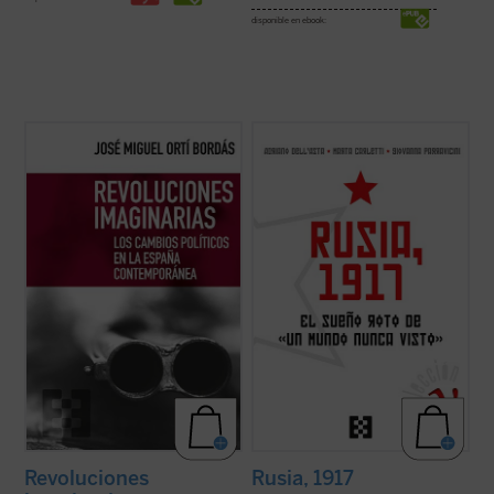
disponible en ebook:
Este ensayo evidencia la incapacidad
Cien años después de la Revolución de
revolucionaria de un país como el nuestro,
Octubre de 1917, el presente libro ofrece
inestable políticamente, pero conservador
una precisa y completa descripción de las
y refractario no solo a la revolución, sino
causas, los hechos y las consecuencias
incluso a las meras reformas. El autor
inmediatas de este acontecimiento, que en
incide en la condición tardígrada del ...
(ver
pocos años produjo un cambio ...
(ver ficha)
ficha)
Revoluciones
Rusia, 1917