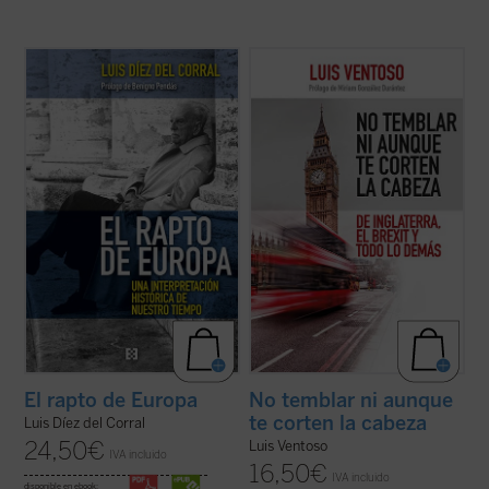
El rapto de Europa
constituye uno de los
Luis Ventoso, columnista y director adjunto
más importantes proyectos de
de
ABC
y apasionado de lo inglés, ha
interpretación histórica sobre Europa
estudiado a los ingleses y a su país con una
elaborados en el siglo XX, además de un
mirada que mezcla ironía y conocimiento
lúcido diagnóstico profético de la
profundo. El resultado de su exploración
incertidumbre que se ha ido apoderando en
durante años de residencia ...
(ver ficha)
las ...
(ver ficha)
El rapto de Europa
No temblar ni aunque
te corten la cabeza
Luis Díez del Corral
24,50
€
Luis Ventoso
IVA incluido
16,50
€
IVA incluido
disponible en ebook: