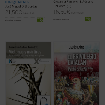
imaginarias
Giovanna Parravicini, Adriano
Dell'Asta, (...)
José Miguel Ortí Bordás
16,50
€
21,50
€
IVA incluido
IVA incluido
disponible en ebook:
disponible en ebook:
Una aportación relevante para una teología
La intransigencia de los industriales
actual del martirio e imprescindible para
catalanes ante las reivindicaciones
leer adecuadamente los signos de esos
autonomistas y librecambistas de los
tiempos y discernir el camino del futuro.
cubanos fue la chispa que prendió la guerra
Distintas iglesias cristianas están
independentista. Y, tras el 98, pasaron en
canonizando o reconociendo miles de ...
un instante del más exaltado patriotismo ...
(ver ficha)
(ver ficha)