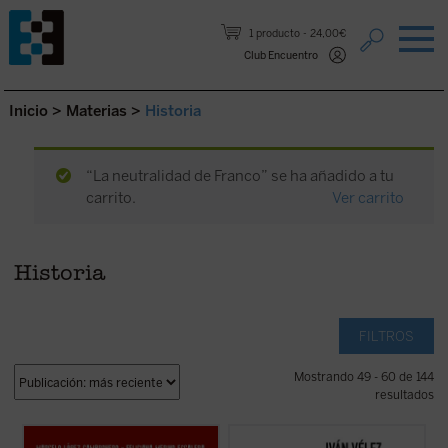
Saltar al contenido.
1 producto
24,00€
Club Encuentro
Inicio
>
Materias
>
Historia
“La neutralidad de Franco” se ha añadido a tu
carrito.
Ver carrito
Historia
FILTROS
Mostrando 49 - 60 de 144
resultados
Este libro aborda, a partir de
Sobre la Leyenda Negra
trata de analizar,