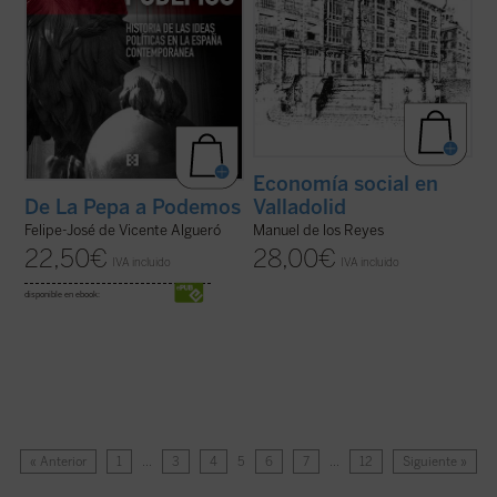
Economía social en
Valladolid
De La Pepa a Podemos
Manuel de los Reyes
Felipe-José de Vicente Algueró
28,00
€
22,50
€
IVA incluido
IVA incluido
disponible en ebook:
« Anterior
1
…
3
4
5
6
7
…
12
Siguiente »