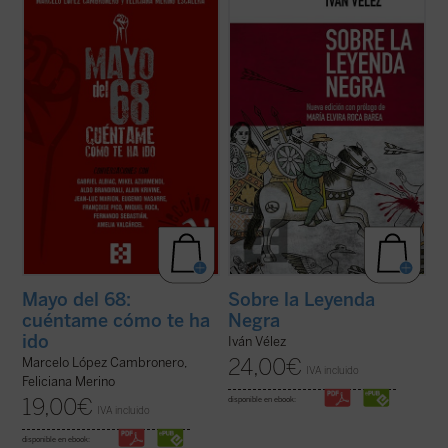
conversaciones con relevantes
cuestión a cuestión, cada uno de los hitos y
personalidades españolas y europeas
temas que conforman no solo un género
(protagonistas todas ellas de aquellos
historiográfico erigido a partir de dicho
acontecimientos), diferentes aspectos
rótulo, sino ante todo un prisma a través
fundamentales de aquel frenético mes de
del cual se reconstruye ...
(ver ficha)
mayo, tales como la experiencia ...
(ver
ficha)
Mayo del 68:
Sobre la Leyenda
cuéntame cómo te ha
Negra
ido
Iván Vélez
24,00
€
Marcelo López Cambronero,
IVA incluido
Feliciana Merino
19,00
€
disponible en ebook:
IVA incluido
disponible en ebook: