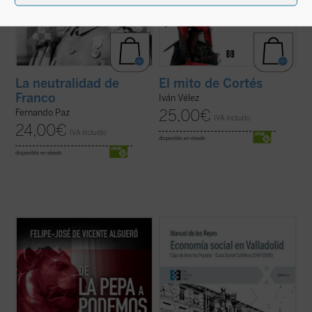
La neutralidad de
El mito de Cortés
Franco
Iván Vélez
25,00
€
Fernando Paz
IVA incluido
24,00
€
IVA incluido
disponible en ebook:
disponible en ebook:
Este libro recorre de una manera rigurosa,
La presente obra constituye, junto con
La
didáctica y asequible a un público amplio,
Casa Social Católica de Valladolid (1881-
las grandes ideas políticas que han
1946)
, una aportación singular y necesaria
configurado España desde las Cortes de
a la historia de la Iglesia y ciudad de
Cádiz hasta la actualidad, desde la
Valladolid del siglo XX y finales del XIX,
irrupción inicial del liberalismo hasta ...
(ver
permitiendo al lector caer ...
(ver ficha)
ficha)