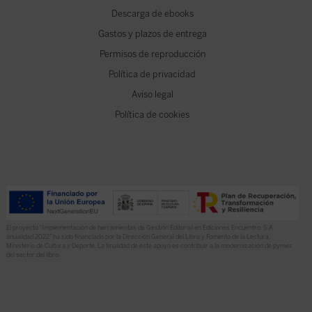
Descarga de ebooks
Gastos y plazos de entrega
Permisos de reproducción
Política de privacidad
Aviso legal
Política de cookies
El proyecto “Implementación de herramientas de Gestión Editorial en Ediciones Encuentro, S.A.
anualidad 2022” ha sido financiado por la Dirección General del Libro y Fomento de la Lectura,
Ministerio de Cultura y Deporte. La finalidad de este apoyo es contribuir a la modernización de pymes
del sector del libro.