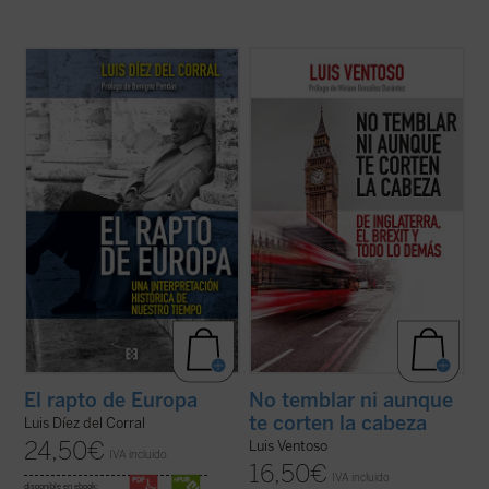
El rapto de Europa
constituye uno de los
Luis Ventoso, columnista y director adjunto
más importantes proyectos de
de
ABC
y apasionado de lo inglés, ha
interpretación histórica sobre Europa
estudiado a los ingleses y a su país con una
elaborados en el siglo XX, además de un
mirada que mezcla ironía y conocimiento
lúcido diagnóstico profético de la
profundo. El resultado de su exploración
incertidumbre que se ha ido apoderando en
durante años de residencia ...
(ver ficha)
las ...
(ver ficha)
El rapto de Europa
No temblar ni aunque
te corten la cabeza
Luis Díez del Corral
24,50
€
Luis Ventoso
IVA incluido
16,50
€
IVA incluido
disponible en ebook: