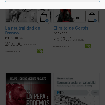
La neutralidad de
El mito de Cortés
Franco
Iván Vélez
25,00
€
Fernando Paz
IVA incluido
24,00
€
IVA incluido
disponible en ebook:
disponible en ebook:
Este libro recorre de una manera rigurosa,
La presente obra constituye, junto con
La
didáctica y asequible a un público amplio,
Casa Social Católica de Valladolid (1881-
las grandes ideas políticas que han
1946)
, una aportación singular y necesaria
configurado España desde las Cortes de
a la historia de la Iglesia y ciudad de
Cádiz hasta la actualidad, desde la
Valladolid del siglo XX y finales del XIX,
irrupción inicial del liberalismo hasta ...
(ver
permitiendo al lector caer ...
(ver ficha)
ficha)