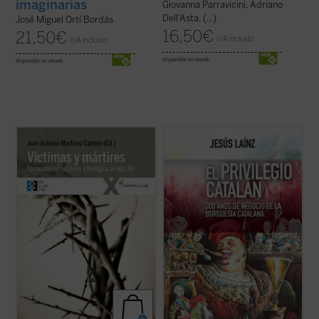
imaginarias
Giovanna Parravicini, Adriano
Dell'Asta, (...)
José Miguel Ortí Bordás
16,50
€
21,50
€
IVA incluido
IVA incluido
disponible en ebook:
disponible en ebook:
Una aportación relevante para una teología
La intransigencia de los industriales
actual del martirio e imprescindible para
catalanes ante las reivindicaciones
leer adecuadamente los signos de esos
autonomistas y librecambistas de los
tiempos y discernir el camino del futuro.
cubanos fue la chispa que prendió la guerra
Distintas iglesias cristianas están
independentista. Y, tras el 98, pasaron en
canonizando o reconociendo miles de ...
un instante del más exaltado patriotismo ...
(ver ficha)
(ver ficha)