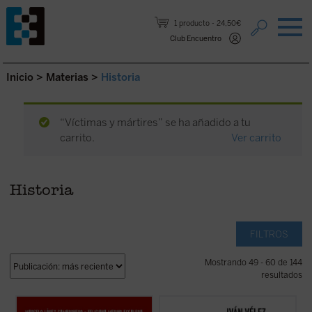
Saltar al contenido.
1 producto
24,50€
Club Encuentro
Inicio
>
Materias
>
Historia
“Víctimas y mártires” se ha añadido a tu
carrito.
Ver carrito
Historia
FILTROS
Mostrando 49 - 60 de 144
resultados
Este libro aborda, a partir de
Sobre la Leyenda Negra
trata de analizar,