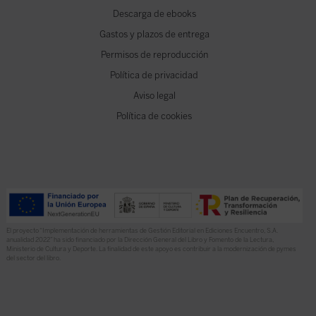
Descarga de ebooks
Gastos y plazos de entrega
Permisos de reproducción
Política de privacidad
Aviso legal
Política de cookies
El proyecto “Implementación de herramientas de Gestión Editorial en Ediciones Encuentro, S.A.
anualidad 2022” ha sido financiado por la Dirección General del Libro y Fomento de la Lectura,
Ministerio de Cultura y Deporte. La finalidad de este apoyo es contribuir a la modernización de pymes
del sector del libro.