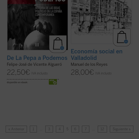
Economía social en
Valladolid
De La Pepa a Podemos
Manuel de los Reyes
Felipe-José de Vicente Algueró
28,00
€
22,50
€
IVA incluido
IVA incluido
disponible en ebook:
« Anterior
1
…
3
4
5
6
7
…
12
Siguiente »