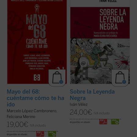
conversaciones con relevantes
cuestión a cuestión, cada uno de los hitos y
personalidades españolas y europeas
temas que conforman no solo un género
(protagonistas todas ellas de aquellos
historiográfico erigido a partir de dicho
acontecimientos), diferentes aspectos
rótulo, sino ante todo un prisma a través
fundamentales de aquel frenético mes de
del cual se reconstruye ...
(ver ficha)
mayo, tales como la experiencia ...
(ver
ficha)
Mayo del 68:
Sobre la Leyenda
cuéntame cómo te ha
Negra
ido
Iván Vélez
24,00
€
Marcelo López Cambronero,
IVA incluido
Feliciana Merino
19,00
€
disponible en ebook:
IVA incluido
disponible en ebook: