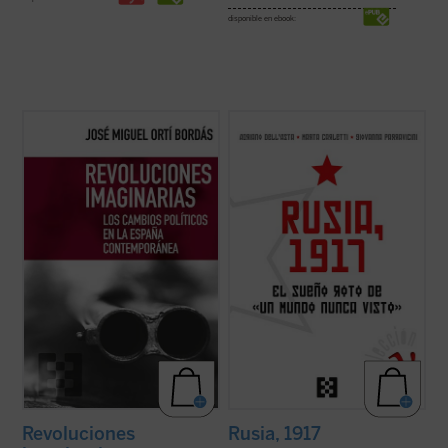
disponible en ebook:
Este ensayo evidencia la incapacidad
Cien años después de la Revolución de
revolucionaria de un país como el nuestro,
Octubre de 1917, el presente libro ofrece
inestable políticamente, pero conservador
una precisa y completa descripción de las
y refractario no solo a la revolución, sino
causas, los hechos y las consecuencias
incluso a las meras reformas. El autor
inmediatas de este acontecimiento, que en
incide en la condición tardígrada del ...
(ver
pocos años produjo un cambio ...
(ver ficha)
ficha)
Revoluciones
Rusia, 1917