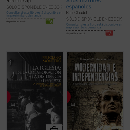
A los mártires
Francisco Caja
españoles
SÓLO DISPONIBLE EN EBOOK
Paul Claudel
Consultar si este libro está disponible en
impresión bajo demanda
SÓLO DISPONIBLE EN EBOOK
disponible en ebook:
Consultar si este libro está disponible en
impresión bajo demanda
disponible en ebook:
«De la colaboración a la disidencia»
A partir de 1808, se abre en todo el mundo
resume el proceso de «desenganche» de la
hispánico una época de profundas
Iglesia y del catolicismo español respecto
transformaciones. En España comienza la
del régimen de Franco, que significó pasar
revolución liberal, en América el proceso
de la plena identificación y colaboración
que conducirá a la independencia. Se trata
con el Régimen (el llamado ...
(ver ficha)
de un proceso único, que comienza con la ...
(ver ficha)