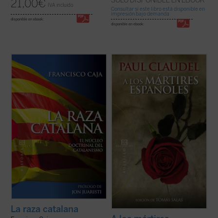
SÓLO DISPONIBLE EN EBOOK
21,00
€
IVA incluido
Consultar si este libro está disponible en
impresión bajo demanda
disponible en ebook:
disponible en ebook:
Frente a la visión habitual que atribuye al
Edición de Tomás Salas.
nacionalismo catalán una fundamentación
meramente cultural o lingüística, Francisco
Paul Claudel, uno de los grandes autores
Caja muestra, apoyándose en los propios
católicos del siglo XX, escribió su poema
A
textos fundacionales de los referentes e
los mártires españoles
en 1937,
ideólogos del catalanismo, el ...
(ver ficha)
impresionado por los acontecimientos que
estaban ocurriendo en España en el ...
(ver
ficha)
La raza catalana