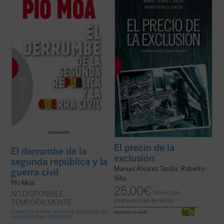
amenaza fascista a la que se vio obligada a
enorme interés en la política y la sociedad
resistir la izquierda, o por un peligro
española. Sin embargo, las claves políticas
revolucionario que la derecha hubo de
del régimen republicano siguen siendo en
repeler? ¿Quién comenzó la guerra? ¿Qué
gran medida desconocidas: ¿Qué
papel tuvo en ello la revuelta de ...
(ver
concepción de la democracia ...
(ver ficha)
ficha)
El precio de la
El derrumbe de la
exclusión
segunda república y la
Manuel Álvarez Tardío, Roberto
guerra civil
Villa
Pío Moa
25,00
€
IVA incluido
NO DISPONIBLE
(Impresión bajo demanda)
TEMPORALMENTE
Consultar si este libro está disponible en
disponible en ebook:
impresión bajo demanda