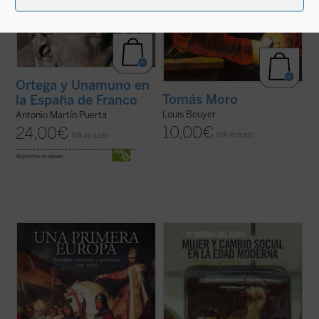
Ortega y Unamuno en
Tomás Moro
la España de Franco
Louis Bouyer
Antonio Martín Puerta
10,00
€
24,00
€
IVA incluido
IVA incluido
disponible en ebook:
«Los siglos IV y V constituyen la época
La mujer ha sido el motor de los cambios
más apasionante para la Historia de
sociales durante la Edad Moderna hasta
nuestro continente. De sus realizaciones y
nuestros días. Esta es la tesis principal de
de sus contradicciones seguimos en parte
este libro, tercero que sobre la historia de
viviendo». De ella parte, también, el estudio
la mujer ha escrito su autora, desde una
de Emilio Mitre, que abarca hasta la ...
(ver
perspectiva ciertamente original e ...
(ver
ficha)
ficha)