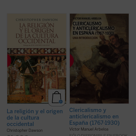
«La importancia de estos siglos de los
La historia española, especialmente en los
cuales he escrito no debe buscarse en el
últimos siglos, parece marcada por una
orden externo que crearon o que
confrontación radical entre las posiciones
intentaron crear, sino en el cambio interno
católicas y las posiciones anticatólicas.
que produjeron en el alma del hombre
Desde ambos lados se ha derivado a
occidental, cambio que nunca podrá
menudo hacia una actitud de hostilidad y ...
destruirse ...
(ver ficha)
(ver ficha)
Clericalismo y
La religión y el origen
anticlericalismo en
de la cultura
España (1767-1930)
occidental
Víctor Manuel Arbeloa
Christopher Dawson