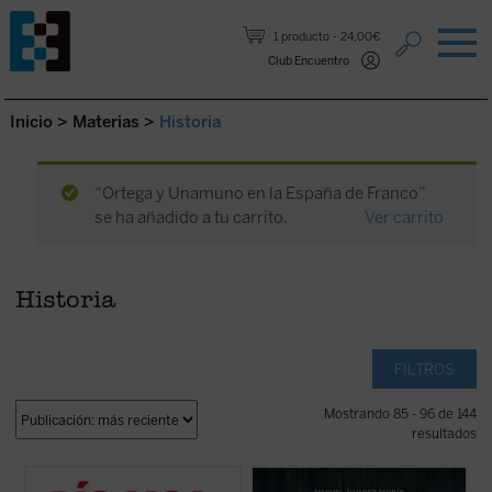
Saltar al contenido.
1 producto
24,00€
Club Encuentro
Inicio
>
Materias
>
Historia
“Ortega y Unamuno en la España de Franco”
se ha añadido a tu carrito.
Ver carrito
Historia
FILTROS
Mostrando 85 - 96 de 144
resultados
¿Llegó la Guerra Civil española por una
La Segunda República continúa suscitando