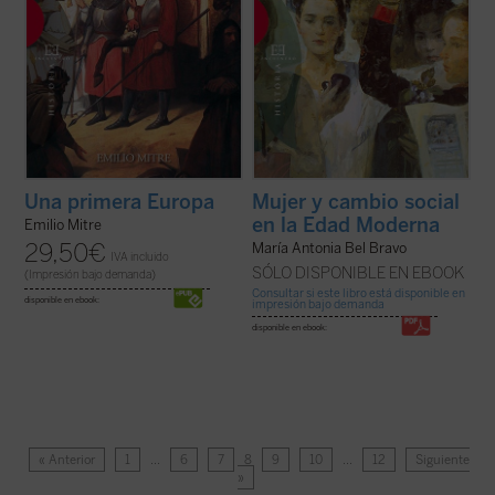
Una primera Europa
Mujer y cambio social
en la Edad Moderna
Emilio Mitre
29,50
€
María Antonia Bel Bravo
IVA incluido
SÓLO DISPONIBLE EN EBOOK
(Impresión bajo demanda)
Consultar si este libro está disponible en
disponible en ebook:
impresión bajo demanda
disponible en ebook:
« Anterior
1
…
6
7
8
9
10
…
12
Siguiente
»