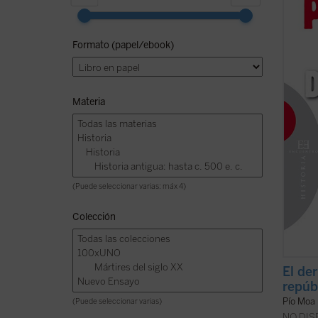
amenaz
a resis
revolu
Formato (papel/ebook)
repele
¿Qué p
(ver f
Materia
(Puede seleccionar varias: máx 4)
Colección
El de
repúbl
Pío Moa
(Puede seleccionar varias)
NO DI