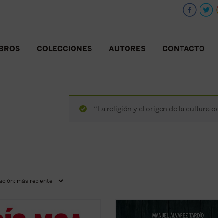
IBROS
COLECCIONES
AUTORES
CONTACTO
“La religión y el origen de la cultura 
 la Guerra Civil española por una
La Segunda República continúa