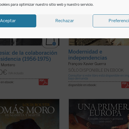
ookies para optimizar nuestro sitio web y nuestro servicio.
Aceptar
Rechazar
Preferenc
Modernidad e
lesia: de la colaboración
independencias
disidencia (1956-1975)
François-Xavier Guerra
o Montero
SÓLO DISPONIBLE EN EBOOK
0
€
IVA incluido
Consultar si este libro está disponible en i
bajo demanda
 en ebook:
disponible en ebook:
as páginas entrañables, no exentas
«Los siglos IV y V constituyen la ép
or y de amistad, se revive la
más apasionante para la Historia d
 de Tomás Moro (1478-1535),
nuestro continente. De sus realiza
ler del reino de Inglaterra y mártir
y de sus contradicciones seguimos
fe católica. En ellas encontramos el
parte viviendo». De ella parte, tamb