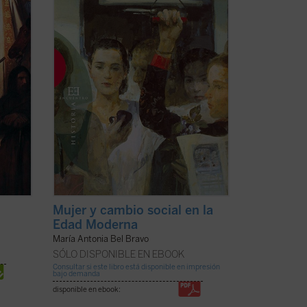
 hasta
una perspectiva ciertamente original e ...
(ver ficha)
Mujer y cambio social en la
Edad Moderna
María Antonia Bel Bravo
SÓLO DISPONIBLE EN EBOOK
Consultar si este libro está disponible en impresión
bajo demanda
disponible en ebook: