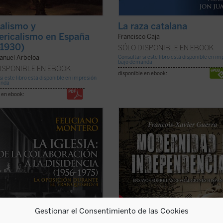
calismo y
La raza catalana
lericalismo en España
Francisco Caja
-1930)
SÓLO DISPONIBLE EN EBOOK
anuel Arbeloa
Consultar si este libro está disponible en i
bajo demanda
ISPONIBLE EN EBOOK
disponible en ebook:
si este libro está disponible en impresión
anda
 en ebook:
 colaboración a la disidencia»
A partir de 1808, se abre en todo el
e el proceso de «desenganche» de
mundo hispánico una época de
esia y del catolicismo español
profundas transformaciones. En E
to del régimen de Franco, que
comienza la revolución liberal, en
icó pasar de la plena identificación y
América el proceso que conducirá a
ración con el Régimen (el llamado
independencia. Se trata de un proc
ficha)
único, que comienza con la ...
(ver f
Gestionar el Consentimiento de las Cookies