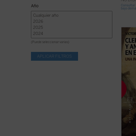
Año
Consultar 
bajo dem
La his
los úl
(Puede seleccionar varias)
una co
posici
antica
deriva
hostili