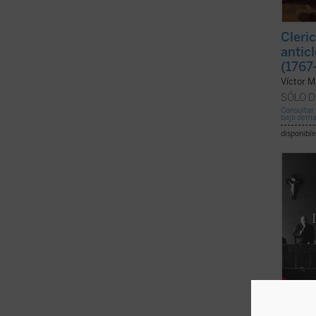
Cleri
antic
(1767
Víctor M
SÓLO D
Consultar 
bajo dem
disponible
«De la
resum
la Igl
respec
signif
colabo
...
(ver 