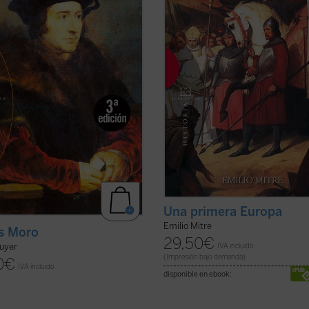
o perfecto del laico consciente de
estudio de Emilio Mitre, que abarca
er ficha)
la ...
(ver ficha)
Una primera Europa
Emilio Mitre
s Moro
29,50
€
IVA incluido
ouyer
(Impresión bajo demanda)
0
€
IVA incluido
disponible en ebook: