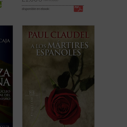
IVA incluido
disponible en ebook:
uye al
Edición de Tomás Salas.
l o
Paul Claudel, uno de los grandes autores
católicos del siglo XX, escribió su poema
A los mártires españoles
en 1937,
impresionado por los acontecimientos
 ficha)
que estaban ocurriendo en España en el
...
(ver ficha)