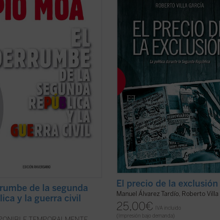
a fascista a la que se vio obligada
suscitando enorme interés en la pol
tir la izquierda, o por un peligro
la sociedad española. Sin embargo,
cionario que la derecha hubo de
claves políticas del régimen republ
r? ¿Quién comenzó la guerra?
siguen siendo en gran medida
apel tuvo en ello la revuelta de ...
desconocidas: ¿Qué concepción de 
icha)
democracia ...
(ver ficha)
El precio de la exclusión
rrumbe de la segunda
Manuel Álvarez Tardío, Roberto Villa
ica y la guerra civil
25,00
€
IVA incluido
(Impresión bajo demanda)
SPONIBLE TEMPORALMENTE