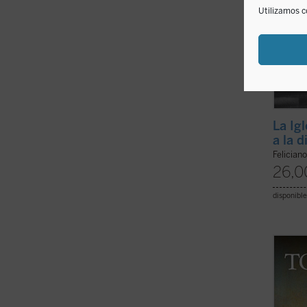
Utilizamos c
La Ig
a la 
Felician
26,0
disponible
En est
de hum
figura
cancil
de la 