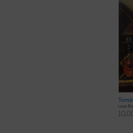
ejempl
su ...
(v
Tomá
Louis B
10,0