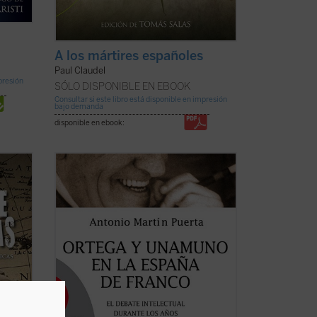
A los mártires españoles
Paul Claudel
mpresión
SÓLO DISPONIBLE EN EBOOK
Consultar si este libro está disponible en impresión
bajo demanda
disponible en ebook:
Durante la primera parte del régimen de
Franco se desarrolló una fuerte polémica
spaña
acerca de la apertura cultural, cuestión
que fundamentalmente giraba en torno a
 la
José Ortega y Gasset y a Miguel de
eso
Unamuno. Dos obras de este último
icha)
acabarían en ...
(ver ficha)