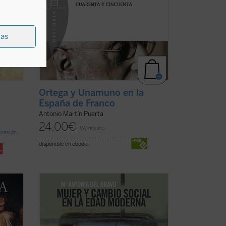
ias
Ortega y Unamuno en la
España de Franco
Antonio Martín Puerta
24,00
€
IVA incluido
mpresión
disponible en ebook:
oca
La mujer ha sido el motor de los cambios
e
sociales durante la Edad Moderna hasta
ciones
nuestros días. Esta es la tesis principal de
 en
este libro, tercero que sobre la historia
ién, el
de la mujer ha escrito su autora, desde