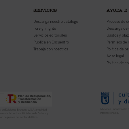
SERVICIOS
AYUDA E
Descarga nuestro catálogo
Proceso de 
Foreign rights
Descarga de
Servicios editoriales
Gastos y plaz
Publica en Encuentro
Permisos de 
Trabaja con nosotros
Política de p
Aviso legal
Política de c
Ediciones Encuentro ha r
l en Ediciones Encuentro, S.A. anualidad
internacionales.
nto de la Lectura, Ministerio de Cultura y
ón de pymes del sector del libro.