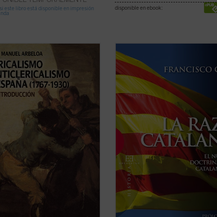
disponible en ebook:
si este libro está disponible en impresión
anda
toria española, especialmente en
Frente a la visión habitual que atrib
timos siglos, parece marcada por
nacionalismo catalán una
nfrontación radical entre las
fundamentación meramente cultura
ones católicas y las posiciones
lingüística, Francisco Caja muestra,
tólicas. Desde ambos lados se ha
apoyándose en los propios textos
do a menudo hacia una actitud de
fundacionales de los referentes e
dad y ...
(ver ficha)
ideólogos del catalanismo, el ...
(ver