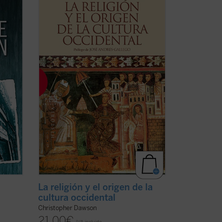
ítica y
cuales he escrito no debe buscarse en el
 las
orden externo que crearon o que
icano
intentaron crear, sino en el cambio
interno que produjeron en el alma del
la
hombre occidental, cambio que nunca
podrá destruirse ...
(ver ficha)
La religión y el origen de la
cultura occidental
Christopher Dawson
21,00
€