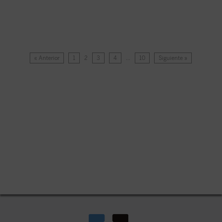
« Anterior
1
2
3
4
…
10
Siguiente »