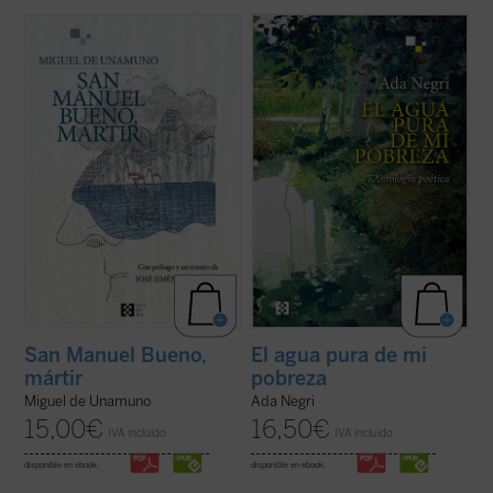
«Las preguntas sobre el vivir y el morir, el
«Al acercarnos a la poesía de Ada Negri, a
amor, la belleza o la risa, y el rechazo del
un rostro que presenta rasgos fuertes
triunfo de la muerte no pueden enjaularse
aunque habitados por una secreta ternura,
sencillamente. Y éstas son preguntas que
nos encontramos con una sorpresa: hay
el racionalista don Manuel Bueno se hacía,
algo intacto que nos llega de sus versos,
y no tenía más remedio que ...
(ver ficha)
una energía indómita, un reto que ...
(ver
ficha)
San Manuel Bueno,
El agua pura de mi
mártir
pobreza
Miguel de Unamuno
Ada Negri
15,00
€
16,50
€
IVA incluido
IVA incluido
disponible en ebook:
disponible en ebook: