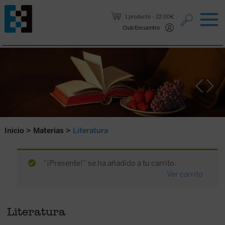
Saltar al contenido.
1 producto
22,00€
Club Encuentro
Inicio
>
Materias
>
Literatura
“¡Presente!” se ha añadido a tu carrito.
Ver carrito
Literatura