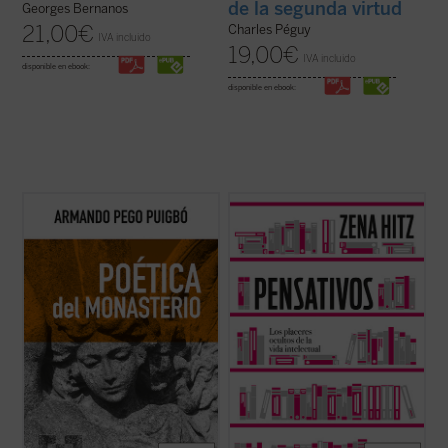
de la segunda virtud
Georges Bernanos
21,00
€
Charles Péguy
IVA incluido
19,00
€
IVA incluido
disponible en ebook:
disponible en ebook:
Poética del monasterio
reflexiona
Pensativos
es un recordatorio apasionado
alrededor de los espacios fundamentales
y oportuno de que una vida rica en el
que constituyen el horizonte social y
ámbito del pensamiento es una vida plena.
antropológico de las tres figuras: el hogar,
Una invitación a aprender por el mero
la escuela y la celda, reivindicando una
placer de hacerlo y a renovar nuestra vida
pedagogía humanista fundada en la ...
(ver
interior para preservar nuestra ...
(ver
ficha)
ficha)