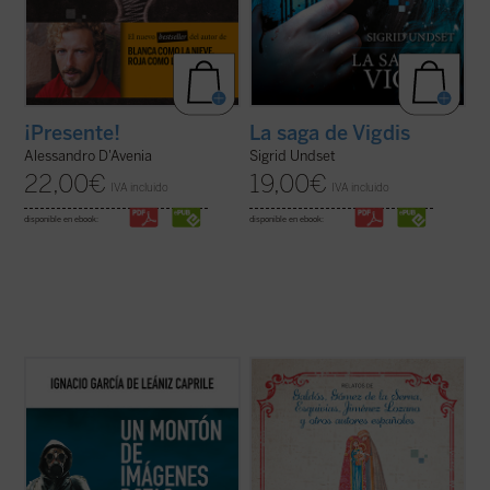
¡Presente!
La saga de Vigdis
Alessandro D'Avenia
Sigrid Undset
22,00
€
19,00
€
IVA incluido
IVA incluido
disponible en ebook:
disponible en ebook:
El libro supone una aproximación fecunda a
Este nuevo volumen de cuentos navideños
La tierra baldía
de Eliot considerándola
vuelve a reunir una destacada selección de
como poema-candil que alumbra posibles
textos de algunos de los mejores
salidas del laberinto de la modernidad
exponentes de nuestra literatura. En ellos
terminal y sus
imágenes rotas
. Y
el lector encuentra la alegría y la vivencia
constituye para nosotros un ...
(ver ficha)
profunda de la tradición navideña ...
(ver
ficha)