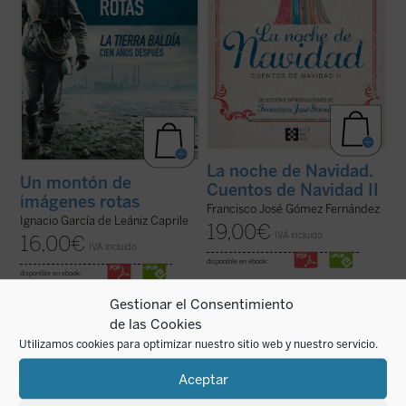
La noche de Navidad.
Un montón de
Cuentos de Navidad II
imágenes rotas
Francisco José Gómez Fernández
Ignacio García de Leániz Caprile
19,00
€
IVA incluido
16,00
€
IVA incluido
disponible en ebook:
disponible en ebook:
Gestionar el Consentimiento
de las Cookies
Utilizamos cookies para optimizar nuestro sitio web y nuestro servicio.
Este libro describe «desde dentro» el duelo
Autores como Conrad, Eliot, Dante,
Aceptar
entre la vida y la muerte en las villas
Dostoievski, Tolkien, y películas como
miseria de gente humilde en las periferias
Apocalypse Now
y
La soga
, permiten al
de Buenos Aires. Imágenes violentas,
autor de este ensayo —construido a partir