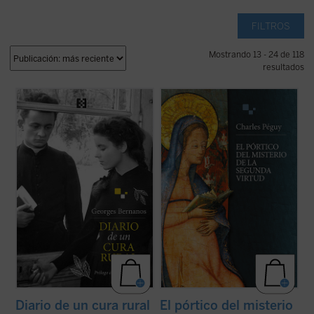
FILTROS
Mostrando 13 - 24 de 118
resultados
En esta novela clásica, Bernanos narra
El pórtico del misterio de la segunda virtud
conmovedoramente la vida de un joven
es una de las obras poéticas más intensas
cura rural francés que llega a comprender
de Charles Péguy, dedicada al misterio de
a su parroquia provinciana al tiempo que
la virtud teologal de la esperanza.
aprende humildad espiritual. Su fe, sincera
Compuesto en uno de los momentos más
y profunda, su entusiasmo, quedan al ...
(ver
oscuros de la vida del autor, es ...
(ver ficha)
ficha)
Diario de un cura rural
El pórtico del misterio