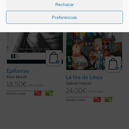
Rechazar
tiernas, de lucha por la supervivencia y de
de la imagen de Linos— reflexionar en
privaciones se suceden en ...
(ver ficha)
torno a la teología que se ...
(ver ficha)
Preferencias
Epifanías
La lira de Linos
Alver Metalli
18,50
€
Gabriel Insausti
IVA incluido
24,00
€
IVA incluido
disponible en ebook:
disponible en ebook: