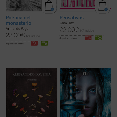
Poética del
Pensativos
monasterio
Zena Hitz
22,00
€
Armando Pego
IVA incluido
23,00
€
IVA incluido
disponible en ebook:
disponible en ebook:
Diez años después del libro revelación
En el perenne invierno de la Escandinavia
Blanca como la nieve, roja como la sangre
,
medieval, la joven Vigdis se enamora
Alessandro D'Avenia vuelve a narrarnos
perdidamente de Ljot, un marinero islandés
una historia sobre el amor, la escuela y los
descarado, audaz en la batalla y sensible a
jóvenes como solo sabe hacerlo alguien
la poesía. La atracción es mutua, pero Ljot
que vive ese mundo en primera ...
(ver
se aprovecha de la ingenuidad de ...
(ver
ficha)
ficha)