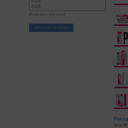
Pensat
apasio
(Puede seleccionar varias)
rica e
vida p
el mer
nuestr
nuestra
Pensa
Zena Hit