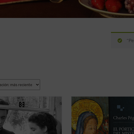
“Pe
a novela clásica, Bernanos narra
El pórtico del misterio de la segund
edoramente la vida de un joven
virtud
es una de las obras poéticas
ural francés que llega a
intensas de Charles Péguy, dedicad
nder a su parroquia provinciana
misterio de la virtud teologal de la
mpo que aprende humildad
esperanza. Compuesto en uno de l
tual. Su fe, sincera y profunda, su
momentos más oscuros de la vida 