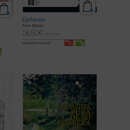
Epifanías
Alver Metalli
18,50
€
IVA incluido
disponible en ebook:
rir, el
«Al acercarnos a la poesía de Ada Negri,
zo del
a un rostro que presenta rasgos fuertes
aunque habitados por una secreta
son
ternura, nos encontramos con una
Manuel
sorpresa: hay algo intacto que nos llega
medio
de sus versos, una energía indómita, un
reto que ...
(ver ficha)