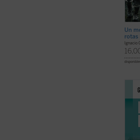
Un m
rotas
Ignacio 
16,0
disponible
Autore
Dostoi
Apoca
autor 
partir
en torn