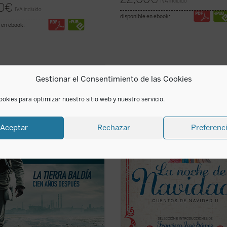
IVA incluido
0
€
IVA incluido
disponible en ebook:
 en ebook:
Gestionar el Consentimiento de las Cookies
ro supone una aproximación
Este nuevo volumen de cuentos
da a
La tierra baldía
de Eliot
navideños vuelve a reunir una des
derándola como poema-candil que
selección de textos de algunos de l
ookies para optimizar nuestro sitio web y nuestro servicio.
a posibles salidas del laberinto de
mejores exponentes de nuestra
ernidad terminal y sus
imágenes
literatura. En ellos el lector encuent
 Y constituye para nosotros un ...
alegría y la vivencia profunda de la
Aceptar
Rechazar
Preferenc
icha)
tradición navideña ...
(ver ficha)