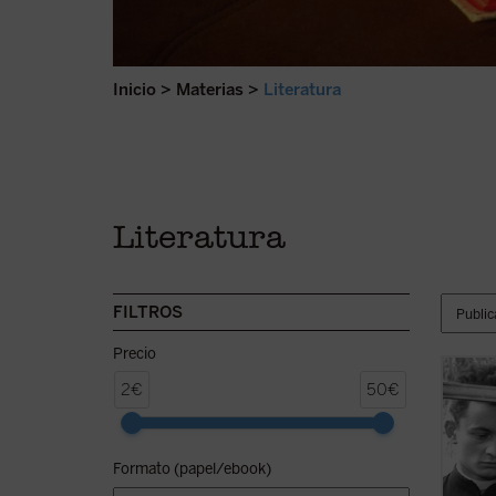
Inicio
>
Materias
>
Literatura
Literatura
FILTROS
Precio
En est
2€
50€
conmov
cura r
compre
Formato (papel/ebook)
al tie
espiri