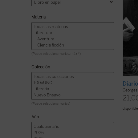
entusi
Materia
(Puede seleccionar varias: máx 4)
Colección
Diari
Georges
21,0
(Puede seleccionar varias)
disponible
Año