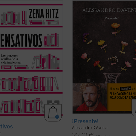
ivos
es un recordatorio
Diez años después del libro revelac
nado y oportuno de que una vida
Blanca como la nieve, roja como la
n el ámbito del pensamiento es una
sangre
, Alessandro D'Avenia vuelv
lena. Una invitación a aprender por
narrarnos una historia sobre el amo
o placer de hacerlo y a renovar
escuela y los jóvenes como solo sa
a vida interior para preservar
hacerlo alguien que vive ese mund
 ...
(ver ficha)
primera ...
(ver ficha)
¡Presente!
tivos
Alessandro D'Avenia
z
22,00
€