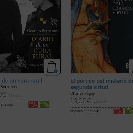
asmo, quedan al ...
(ver ficha)
autor, es ...
(ver ficha)
o de un cura rural
El pórtico del misterio d
segunda virtud
 Bernanos
0
€
Charles Péguy
IVA incluido
19,00
€
IVA incluido
 en ebook:
disponible en ebook: