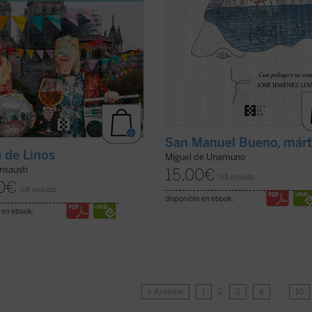
San Manuel Bueno, márt
a de Linos
Miguel de Unamuno
Insausti
15,00
€
IVA incluido
0
€
IVA incluido
disponible en ebook:
 en ebook:
« Anterior
1
2
3
4
…
10