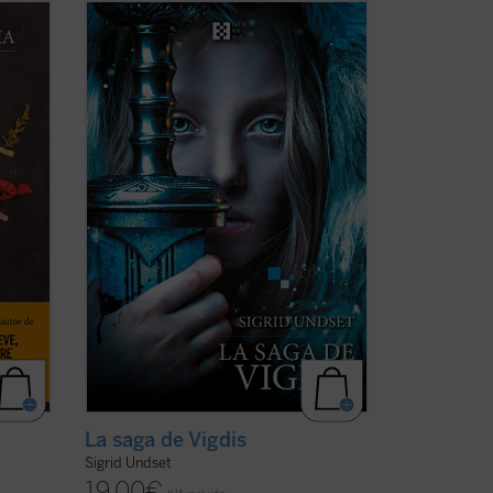
ión
En el perenne invierno de la Escandinavia
medieval, la joven Vigdis se enamora
e a
perdidamente de Ljot, un marinero
r, la
islandés descarado, audaz en la batalla y
be
sensible a la poesía. La atracción es
o en
mutua, pero Ljot se aprovecha de la
ingenuidad de ...
(ver ficha)
La saga de Vigdis
Sigrid Undset
19,00
€