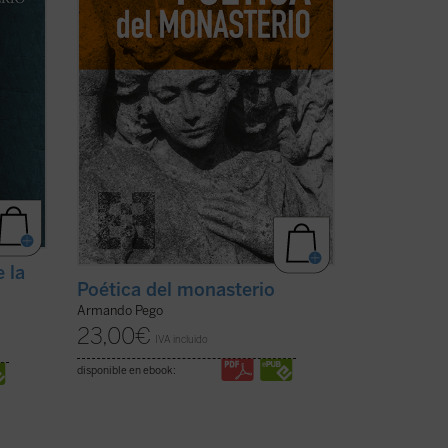
...
(ver ficha)
e la
Poética del monasterio
Armando Pego
23,00
€
IVA incluido
disponible en ebook: