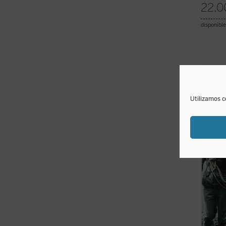
22,0
disponible
El lib
fecun
consi
Utilizamos c
alumbr
la mod
rotas
.
(ver f