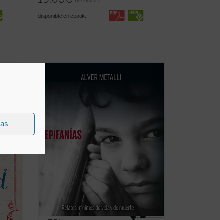
IVA incluido
disponible en ebook:
Este libro describe «desde dentro» el
tacada
duelo entre la vida y la muerte en las
os
villas miseria de gente humilde en las
periferias de Buenos Aires. Imágenes
ra la
violentas, tiernas, de lucha por la
supervivencia y de privaciones se
ias
suceden en ...
(ver ficha)