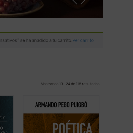
nsativos” se ha añadido a tu carrito.
Ver carrito
Mostrando 13 - 24 de 118 resultados
a
Poética del monasterio
reflexiona
 más
alrededor de los espacios fundamentales
a al
que constituyen el horizonte social y
antropológico de las tres figuras: el
os
hogar, la escuela y la celda, reivindicando
del
una pedagogía humanista fundada en la