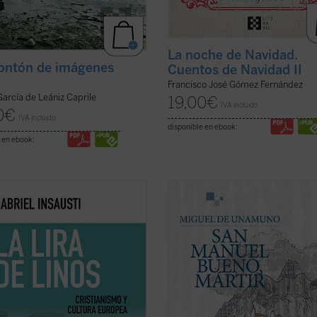
La noche de Navidad.
ontón de imágenes
Cuentos de Navidad II
Francisco José Gómez Fernández
García de Leániz Caprile
19,00
€
IVA incluido
0
€
IVA incluido
disponible en ebook:
 en ebook:
s como Conrad, Eliot, Dante,
«Las preguntas sobre el vivir y el mo
evski, Tolkien, y películas como
amor, la belleza o la risa, y el recha
lypse Now
y
La soga
, permiten al
triunfo de la muerte no pueden
de este ensayo —construido a
enjaularse sencillamente. Y éstas 
 de la imagen de Linos— reflexionar
preguntas que el racionalista don 
o a la teología que se ...
(ver ficha)
Bueno se hacía, y no tenía más re
que ...
(ver ficha)