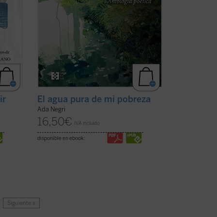
ir
El agua pura de mi pobreza
Ada Negri
16,50
€
IVA incluido
disponible en ebook:
Siguiente »