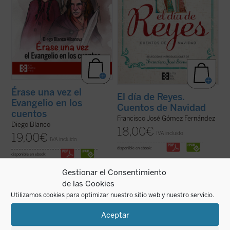
Érase una vez el
El día de Reyes.
Evangelio en los
Cuentos de Navidad
cuentos
Francisco José Gómez Fernández
Diego Blanco
18,00
€
IVA incluido
19,00
€
IVA incluido
disponible en ebook:
disponible en ebook:
Gestionar el Consentimiento
de las Cookies
Utilizamos cookies para optimizar nuestro sitio web y nuestro servicio.
Nembrini, quien bien puede ser a Dante lo
La presente antología recoge ocho cuentos
Aceptar
que Harold Bloom a Shakespeare, nos
representativos y algunos ensayos breves
introduce en el
Miguel Mañara
de Milosz --
escritos en «Andalusia», la finca familiar en
obra basada en el personaje histórico que
la que O'Connor vivió sus últimos años. Son