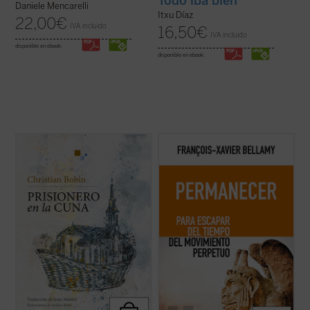
Todo iba bien
Daniele Mencarelli
Itxu Díaz
22,00
€
IVA incluido
16,50
€
IVA incluido
disponible en ebook:
disponible en ebook:
En esta obra íntima y bellamente ilustrada,
Bellamy nos presenta un elogio de la
Christian Bobin evoca su infancia
permanencia exponiendo las
transcurrida en Le Creusot, en la Borgoña
consecuencias de dejarse arrastrar por
francesa, ciudad de la que nunca se ha ido.
una sociedad acelerada. Mientras recorre
La delicadeza, sabiduría y brevedad
con agilidad la historia que nos ha llevado
aforísticas a las que acostumbra el autor ...
hasta aquí, el autor nos anima a
(ver ficha)
detenernos, a disfrutar ...
(ver ficha)