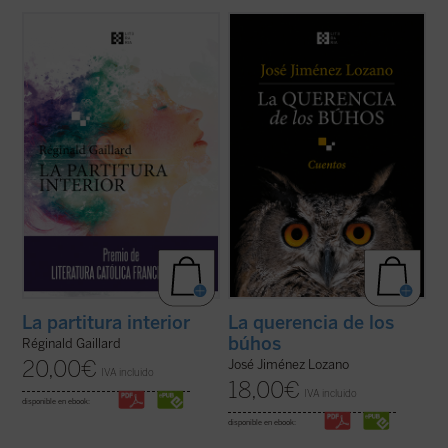
En esta primera novela del poeta francés,
Este libro recoge veintiocho historias, casi
las historias de vida de Charlotte, «la loca
todas inéditas, que nos desvelan el
del pueblo», y Jan, un músico holandés
universo del autor, cuyos recuerdos y
quien huye de un amor perdido, tienen en
vivencias son transformados en relatos
común una búsqueda espiritual de
que nos sitúan ante aquellos instantes de la
trascendiencia y belleza, una relación ...
vida que la hacen más verdadera. ...
(ver
(ver ficha)
ficha)
La partitura interior
La querencia de los
búhos
Réginald Gaillard
20,00
€
José Jiménez Lozano
IVA incluido
18,00
€
IVA incluido
disponible en ebook:
disponible en ebook: