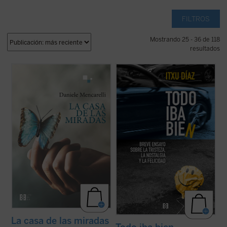
FILTROS
Mostrando 25 - 36 de 118
resultados
Con la precisión y la maestría propias del
En este ensayo de «anti-autoayuda», el
poeta, Daniele Mencarelli nos ofrece este
periodista y humorista Itxu Díaz sentencia
impactante relato sobre un joven en
sin ambages que no tenemos ni la
profunda crisis, en el que logra transitar el
obligación ni el derecho a ser felices, «ni
portentoso camino de quien vuelve a nacer
siquiera los que somos del Real Madrid». A
tras vivir inmerso en una espiral de ...
(ver
su vez, nos incita a contemplar ese ...
(ver
ficha)
ficha)
La casa de las miradas