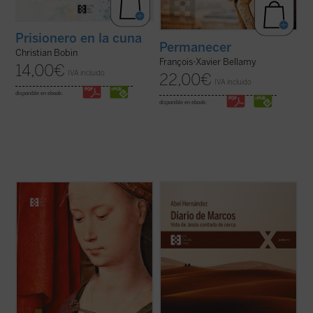
Prisionero en la cuna
Permanecer
Christian Bobin
François-Xavier Bellamy
14,00
€
IVA incluido
22,00
€
IVA incluido
disponible en ebook:
disponible en ebook:
A la vez brutal y religiosa, simbolista y
El autor afila su pluma y despliega su
romántica, poética y realista, es
maestría como cronista para dar color y
probablemente la obra más emblemática y
vida a la historia de Jesús de Nazaret, que
popular de Claudel. Un drama «a la vez
es «contada de cerca» por un aún joven e
humano y sobrehumano» que, en palabras
inexperto evangelista Marcos, a quien
del autor, es «representación de todas las
Jesús le encarga, nada más conocerle ...
...
(ver ficha)
(ver ficha)