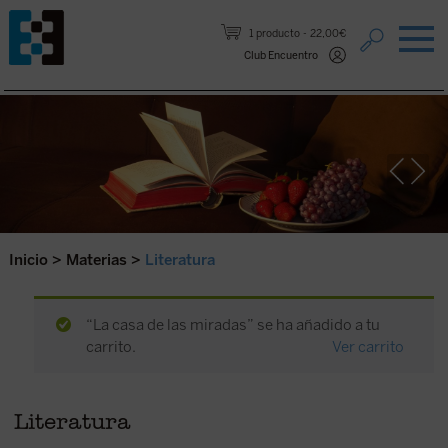
Saltar al contenido.
1 producto
22,00€
Club Encuentro
Inicio
>
Materias
>
Literatura
“La casa de las miradas” se ha añadido a tu
carrito.
Ver carrito
Literatura