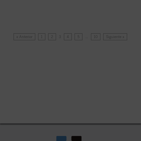
« Anterior
1
2
3
4
5
…
10
Siguiente »