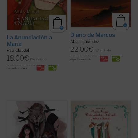
Diario de Marcos
La Anunciación a
Abel Hernández
María
22,00
€
Paul Claudel
IVA incluido
18,00
€
IVA incluido
disponible en ebook:
disponible en ebook:
¿Qué esconden en su interior los cuentos
En la selección de relatos que aquí se
de la tradición occidental? ¿Por qué
ofrece, algunos de los mejores de nuestra
durante generaciones se les ha leído y
literatura han narrado con maestría la
enseñado a los niños? Diego Blanco ha
realidad de la España de su tiempo, pero
sabido, en este libro sencillo, encantador y
también la misericordia y la esperanza
bellamente ilustrado, hacer ver al ...
(ver
propias de la celebración de la de ...
(ver
ficha)
ficha)