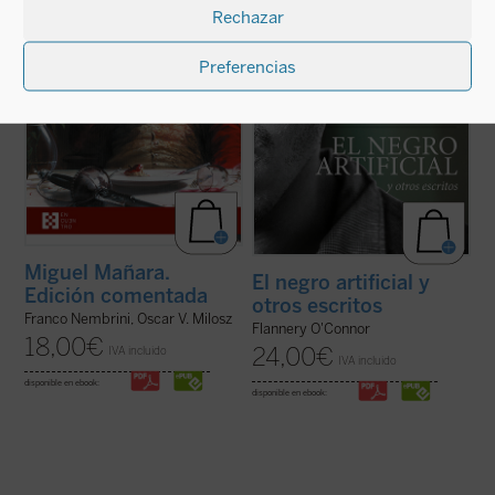
Rechazar
inspiró el mito de don Juan-- de forma
historias que escuecen y sacuden las
apasionada, mostrando cómo en los ...
(ver
entrañas de quien las lee, en ...
(ver ficha)
ficha)
Preferencias
Miguel Mañara.
El negro artificial y
Edición comentada
otros escritos
Franco Nembrini, Oscar V. Milosz
Flannery O'Connor
18,00
€
24,00
€
IVA incluido
IVA incluido
disponible en ebook:
disponible en ebook: