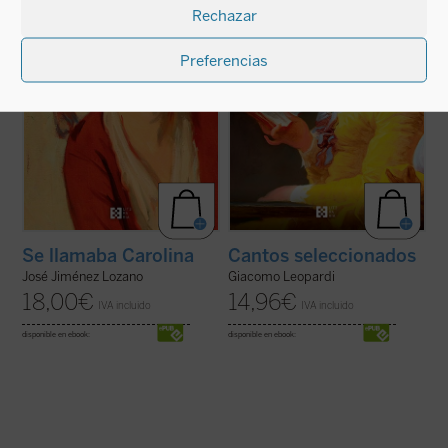
Rechazar
obra es representada por una compañía de
bíblica Ignacio Carbajosa, una original
cómicos ambulantes y por las propias ...
mirada sobre la obra del poeta de ...
(ver
(ver ficha)
ficha)
Preferencias
Se llamaba Carolina
Cantos seleccionados
José Jiménez Lozano
Giacomo Leopardi
18,00
€
14,96
€
IVA incluido
IVA incluido
disponible en ebook:
disponible en ebook: