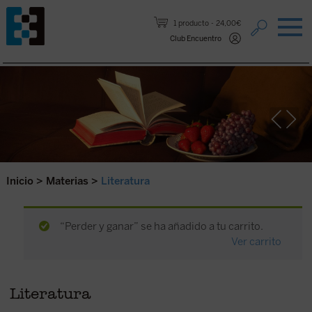
Saltar al contenido.
1 producto
24,00€
Club Encuentro
Inicio
>
Materias
>
Literatura
“Perder y ganar” se ha añadido a tu carrito.
Ver carrito
Literatura