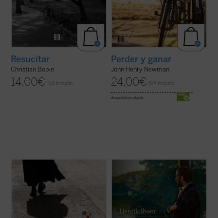
Resucitar
Perder y ganar
Christian Bobin
John Henry Newman
14,00
€
24,00
€
IVA incluido
IVA incluido
disponible en ebook:
El conjunto de los relatos del padre Brown,
Considerado junto a
Peer Gynt
el texto
escritos a lo largo de más de veinte años,
teatral más importante e intenso de Ibsen,
constituye quizá la obra más popular de
narra la historia del pastor protestante
Chesterton. El simpático cura-detective
Brand y su intento trágico de vivir según
que los protagoniza resuelve en ellos,
una supuesta perfección moral y, con ello,
armado únicamente con su ...
(ver ficha)
"sanar a la raza humana de ...
(ver ficha)