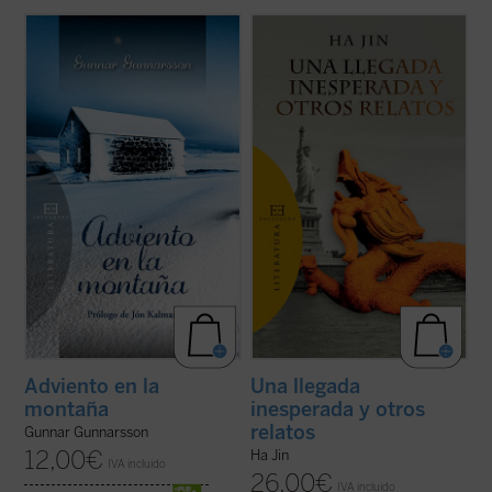
Adviento en la montaña
es un relato
Una llegada inesperada y otros relatos
inspirador y lleno de simbolismo,
ofrece por vez primera en español una
ambientado en el crudo invierno de las
selección de trece cuentos de uno de los
montañas del noreste de Islandia. En él su
más prestigiosos escritores de ficción en
protagonista, el pastor Benedikt, afronta su
lengua inglesa de nuestros días.
tradicional aventura de Adviento para ...
Haciendo gala de un estilo directo, ...
(ver
(ver ficha)
ficha)
Adviento en la
Una llegada
montaña
inesperada y otros
relatos
Gunnar Gunnarsson
12,00
€
Ha Jin
IVA incluido
26,00
€
IVA incluido