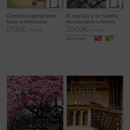
Cuentos ejemplares
El declive y la cuesta
Sophia de Mello Breyner
Mercedes Salisachs Roviralta
17,00
€
20,00
€
IVA incluido
IVA incluido
disponible en ebook:
En
Resucitar
, libro escrito con el
Perder y ganar
es una novela
inconfundible estilo fragmentario y a veces
autobiográfica escrita por el beato John
aforístico que caracteriza a Christian
Henry Newman, que nos permite
Bobin, todas las páginas orbitan en torno a
adentrarnos en su fascinante personalidad
la muerte del padre del autor tras una larga
a través del protagonista de la obra,
enfermedad de Alzheimer. Una ...
(ver ficha)
Charles Reading, y descubrir en toda su
hondura las ...
(ver ficha)