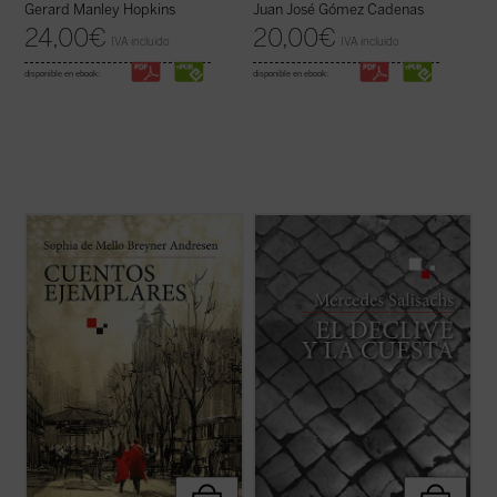
Gerard Manley Hopkins
Juan José Gómez Cadenas
24,00
€
20,00
€
IVA incluido
IVA incluido
disponible en ebook:
disponible en ebook:
Estos siete cuentos «para adultos» de la
Hito importante en la novelística de
famosa poetisa Sophia de Mello Breyner
Mercedes Salisachs,
El declive y la cuesta
Andresen --la primera mujer portuguesa en
es un relato directo y valiente en el que,
recibir el Prémio Camões, el más
partiendo del episodio evangélico del buen
importante galardón de la literatura en
ladrón crucificado junto a Cristo, se narra
lengua lusa-- que se publican por primera
con gran hondura el ...
(ver ficha)
vez ...
(ver ficha)