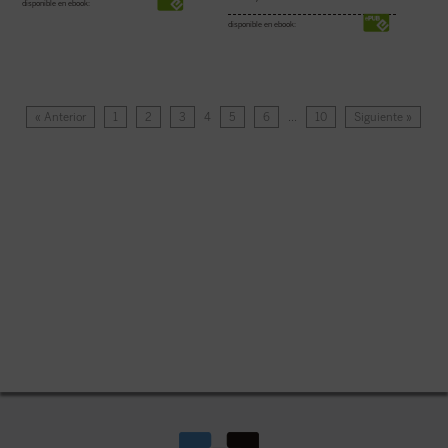
disponible en ebook:
disponible en ebook:
« Anterior
1
2
3
4
5
6
…
10
Siguiente »