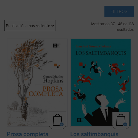
FILTROS
Mostrando 37 - 48 de 118
resultados
Se publica por primera vez en castellano,
Los saltimbanquis
nos presenta un mundo
de la mano del filólogo, escritor y traductor
de despachos de acero y metacrilato,
Gabriel Insausti la obra completa en prosa
cámaras ocultas, selectos restaurantes y
--a excepción de algún texto menor-- del
exclusivos clubs deportivos, con
poeta inglés Gerard Manley Hopkins (1844-
encuentros a puerta cerrada en los que
1889). Ejemplo claro del ...
(ver ficha)
cada palabra tiene un precio. Los límites de
...
(ver ficha)
Prosa completa
Los saltimbanquis