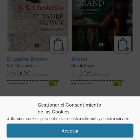
El padre Brown
Brand
G.K. Chesterton
Henrik Ibsen
25,00
€
11,50
€
IVA incluido
IVA incluido
disponible en ebook:
disponible en ebook:
Gestionar el Consentimiento
de las Cookies
Utilizamos cookies para optimizar nuestro sitio web y nuestro servicio.
En esta novela Jiménez Lozano nos relata
Esta selección de Leopardi propone al
Aceptar
la representación del
Hamlet
lector, a través de la introducción de la
shakesperiano en un pueblo de la meseta
profesora Milagros Arizmendi y del ensayo
castellana en la inmediata posguerra. La
conclusivo del catedrático de literatura