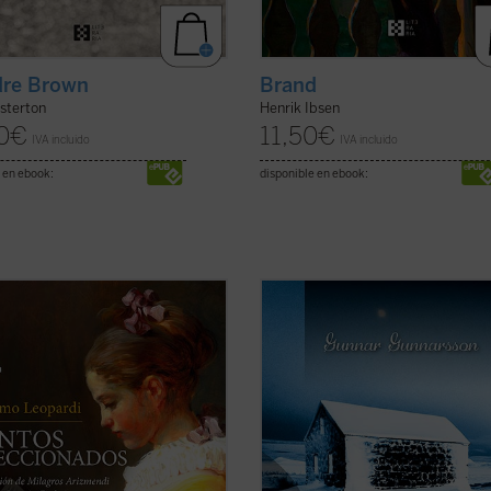
dre Brown
Brand
sterton
Henrik Ibsen
0
€
11,50
€
IVA incluido
IVA incluido
 en ebook:
disponible en ebook:
elección de Leopardi propone al
Adviento en la montaña
es un relat
 a través de la introducción de la
inspirador y lleno de simbolismo,
ora Milagros Arizmendi y del
ambientado en el crudo invierno de
 conclusivo del catedrático de
montañas del noreste de Islandia. E
tura bíblica Ignacio Carbajosa, una
su protagonista, el pastor Benedikt,
al mirada sobre la obra del poeta
afronta su tradicional aventura de
er ficha)
Adviento para ...
(ver ficha)