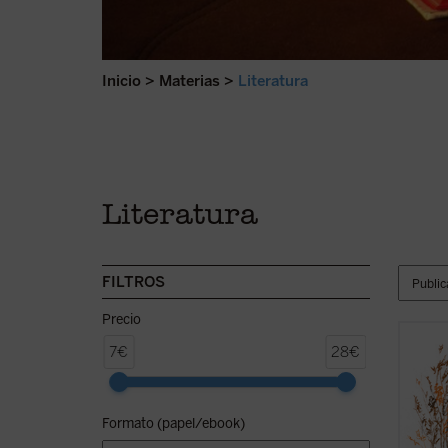
Inicio
>
Materias
>
Literatura
Literatura
FILTROS
Precio
Se pub
7€
28€
de la 
traduc
comple
Formato (papel/ebook)
texto 
Manley