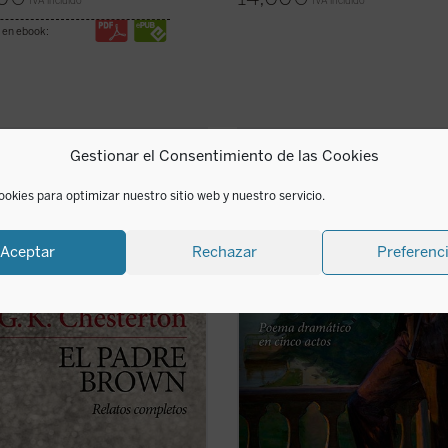
IVA incluido
IVA incluido
 en ebook:
Gestionar el Consentimiento de las Cookies
junto de los relatos del padre
Considerado junto a
Peer Gynt
el te
 escritos a lo largo de más de
teatral más importante e intenso d
 años, constituye quizá la obra más
Ibsen, narra la historia del pastor
ookies para optimizar nuestro sitio web y nuestro servicio.
r de Chesterton. El simpático cura-
protestante Brand y su intento trág
ive que los protagoniza resuelve en
vivir según una supuesta perfecció
 armado únicamente con su ...
(ver
moral y, con ello, "sanar a la raza
Aceptar
Rechazar
Preferenc
humana de ...
(ver ficha)