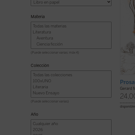
claro d
Materia
(Puede seleccionar varias: máx 4)
Colección
Prosa
Gerard 
24,0
(Puede seleccionar varias)
disponible
Año