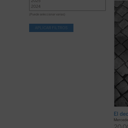
Hito i
Merce
(Puede seleccionar varias)
es un 
partie
buen l
narra 
El dec
Mercedes
20,0