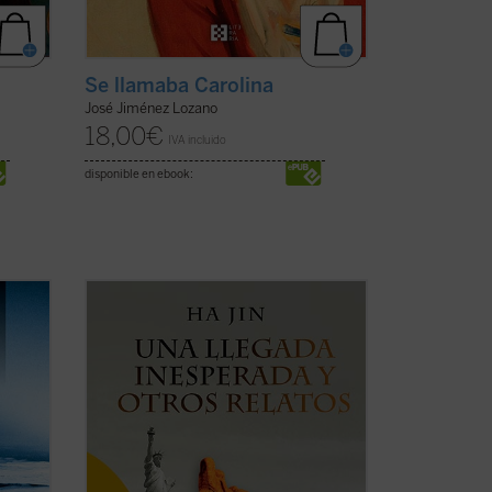
Se llamaba Carolina
José Jiménez Lozano
18,00
€
IVA incluido
disponible en ebook:
o
Una llegada inesperada y otros relatos
ofrece por vez primera en español una
 las
selección de trece cuentos de uno de los
n él
más prestigiosos escritores de ficción en
lengua inglesa de nuestros días.
Haciendo gala de un estilo directo, ...
(ver
ficha)