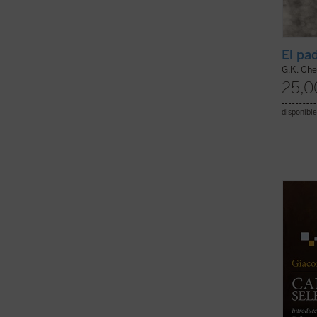
El pa
G.K. Che
25,0
disponible
Esta s
lector,
profes
ensayo
litera
origin
de ...
(v