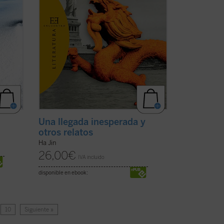
Una llegada inesperada y
otros relatos
Ha Jin
26,00
€
IVA incluido
disponible en ebook:
10
Siguiente »