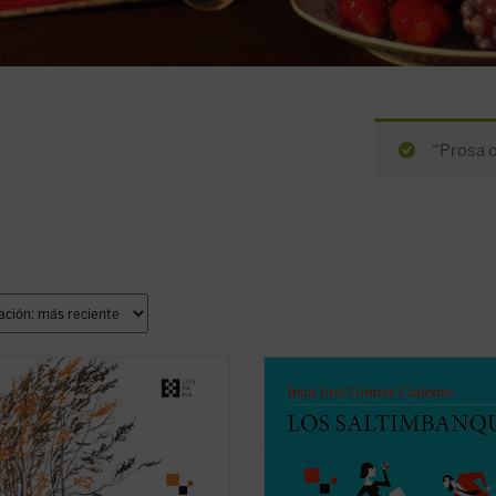
“Prosa c
lica por primera vez en castellano,
Los saltimbanquis
nos presenta un
mano del filólogo, escritor y
mundo de despachos de acero y
tor Gabriel Insausti la obra
metacrilato, cámaras ocultas, selec
ta en prosa --a excepción de algún
restaurantes y exclusivos clubs
menor-- del poeta inglés Gerard
deportivos, con encuentros a puert
 Hopkins (1844-1889). Ejemplo
cerrada en los que cada palabra ti