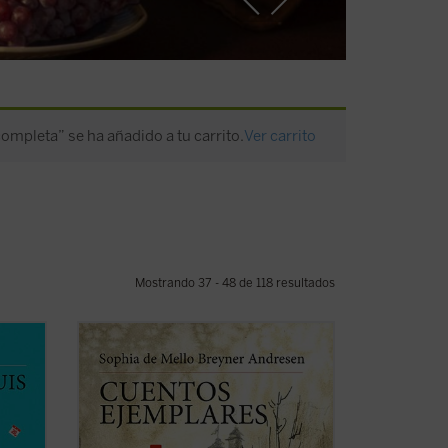
ompleta” se ha añadido a tu carrito.
Ver carrito
Mostrando 37 - 48 de 118 resultados
Estos siete cuentos «para adultos» de la
famosa poetisa Sophia de Mello Breyner
tos
Andresen --la primera mujer portuguesa
en recibir el Prémio Camões, el más
a
importante galardón de la literatura en
ene un
lengua lusa-- que se publican por primera