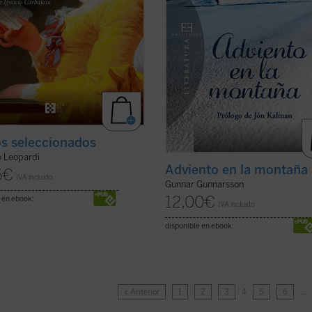
s seleccionados
 Leopardi
Adviento en la montaña
6
€
IVA incluido
Gunnar Gunnarsson
12,00
€
 en ebook:
IVA incluido
disponible en ebook:
« Anterior
1
2
3
4
5
6
…