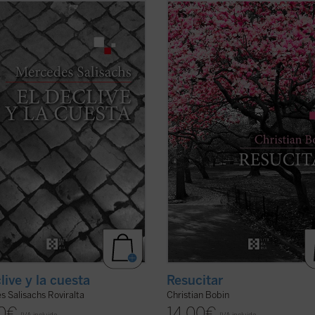
mportante en la novelística de
En
Resucitar
, libro escrito con el
des Salisachs,
El declive y la cuesta
inconfundible estilo fragmentario y
relato directo y valiente en el que,
veces aforístico que caracteriza a
ndo del episodio evangélico del
Christian Bobin, todas las páginas 
adrón crucificado junto a Cristo, se
en torno a la muerte del padre del 
con gran hondura el ...
(ver ficha)
tras una larga enfermedad de Alzh
Una ...
(ver ficha)
live y la cuesta
Resucitar
 Salisachs Roviralta
Christian Bobin
0
€
14,00
€