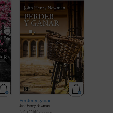
Perder y ganar
es una novela
 a
autobiográfica escrita por el beato John
Henry Newman, que nos permite
orbitan
adentrarnos en su fascinante
autor
personalidad a través del protagonista de
eimer.
la obra, Charles Reading, y descubrir en
toda su hondura las ...
(ver ficha)
Perder y ganar
John Henry Newman
24,00
€