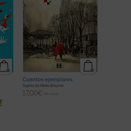
vez ...
(ver ficha)
Cuentos ejemplares
Sophia de Mello Breyner
17,00
€
IVA incluido