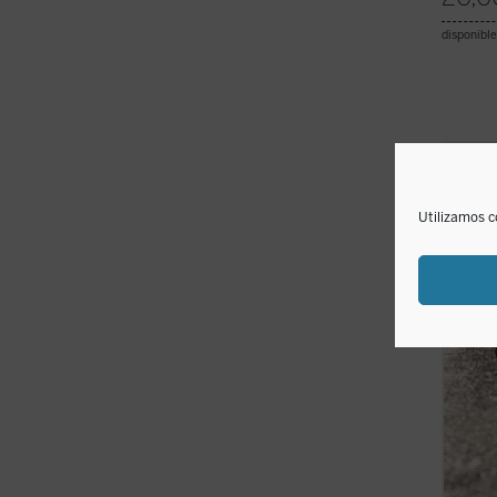
disponible
El con
Brown,
veinte
Utilizamos c
popula
detect
ellos,
ficha)