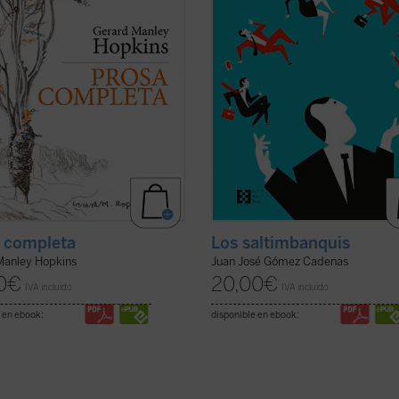
el ...
(ver ficha)
precio. Los límites de ...
(ver ficha)
 completa
Los saltimbanquis
Manley Hopkins
Juan José Gómez Cadenas
0
€
20,00
€
IVA incluido
IVA incluido
 en ebook:
disponible en ebook: