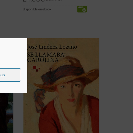
IVA incluido
disponible en ebook:
xto
En esta novela Jiménez Lozano nos
e
relata la representación del
Hamlet
shakesperiano en un pueblo de la meseta
ico de
castellana en la inmediata posguerra. La
n
obra es representada por una compañía
de cómicos ambulantes y por las propias
ias
...
(ver ficha)