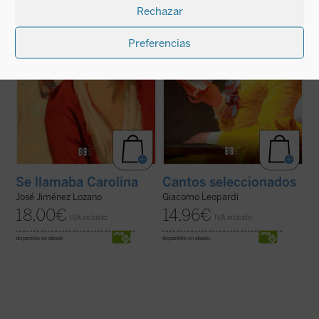
Rechazar
obra es representada por una compañía de
bíblica Ignacio Carbajosa, una original
cómicos ambulantes y por las propias ...
mirada sobre la obra del poeta de ...
(ver
(ver ficha)
ficha)
Preferencias
Se llamaba Carolina
Cantos seleccionados
José Jiménez Lozano
Giacomo Leopardi
18,00
€
14,96
€
IVA incluido
IVA incluido
disponible en ebook:
disponible en ebook: