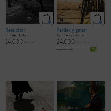
Resucitar
Perder y ganar
Christian Bobin
John Henry Newman
14,00
€
24,00
€
IVA incluido
IVA incluido
disponible en ebook:
El conjunto de los relatos del padre Brown,
Considerado junto a
Peer Gynt
el texto
escritos a lo largo de más de veinte años,
teatral más importante e intenso de Ibsen,
constituye quizá la obra más popular de
narra la historia del pastor protestante
Chesterton. El simpático cura-detective
Brand y su intento trágico de vivir según
que los protagoniza resuelve en ellos,
una supuesta perfección moral y, con ello,
armado únicamente con su ...
(ver ficha)
"sanar a la raza humana de ...
(ver ficha)