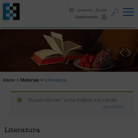
Saltar al contenido.
1 producto
25,00€
Club Encuentro
Inicio
>
Materias
>
Literatura
“El padre Brown” se ha añadido a tu carrito.
Ver carrito
Literatura