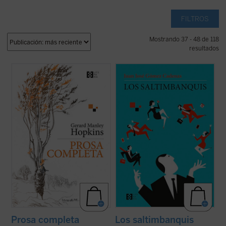
FILTROS
Mostrando 37 - 48 de 118
resultados
Se publica por primera vez en castellano,
Los saltimbanquis
nos presenta un mundo
de la mano del filólogo, escritor y traductor
de despachos de acero y metacrilato,
Gabriel Insausti la obra completa en prosa
cámaras ocultas, selectos restaurantes y
--a excepción de algún texto menor-- del
exclusivos clubs deportivos, con
poeta inglés Gerard Manley Hopkins (1844-
encuentros a puerta cerrada en los que
1889). Ejemplo claro del ...
(ver ficha)
cada palabra tiene un precio. Los límites de
...
(ver ficha)
Prosa completa
Los saltimbanquis