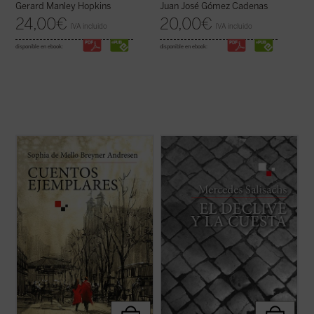
Gerard Manley Hopkins
Juan José Gómez Cadenas
24,00
€
20,00
€
IVA incluido
IVA incluido
disponible en ebook:
disponible en ebook:
Estos siete cuentos «para adultos» de la
Hito importante en la novelística de
famosa poetisa Sophia de Mello Breyner
Mercedes Salisachs,
El declive y la cuesta
Andresen --la primera mujer portuguesa en
es un relato directo y valiente en el que,
recibir el Prémio Camões, el más
partiendo del episodio evangélico del buen
importante galardón de la literatura en
ladrón crucificado junto a Cristo, se narra
lengua lusa-- que se publican por primera
con gran hondura el ...
(ver ficha)
vez ...
(ver ficha)