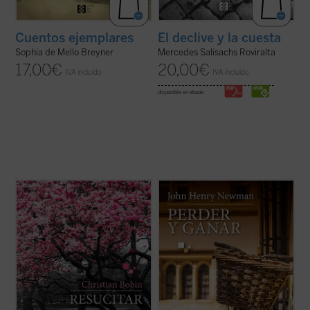
Cuentos ejemplares
El declive y la cuesta
Sophia de Mello Breyner
Mercedes Salisachs Roviralta
17,00
€
20,00
€
IVA incluido
IVA incluido
disponible en ebook:
En
Resucitar
, libro escrito con el
Perder y ganar
es una novela
inconfundible estilo fragmentario y a veces
autobiográfica escrita por el beato John
aforístico que caracteriza a Christian
Henry Newman, que nos permite
Bobin, todas las páginas orbitan en torno a
adentrarnos en su fascinante personalidad
la muerte del padre del autor tras una larga
a través del protagonista de la obra,
enfermedad de Alzheimer. Una ...
(ver ficha)
Charles Reading, y descubrir en toda su
hondura las ...
(ver ficha)