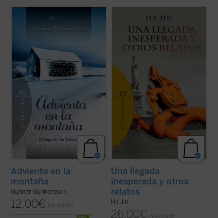
Adviento en la montaña
es un relato
Una llegada inesperada y otros relatos
inspirador y lleno de simbolismo,
ofrece por vez primera en español una
ambientado en el crudo invierno de las
selección de trece cuentos de uno de los
montañas del noreste de Islandia. En él su
más prestigiosos escritores de ficción en
protagonista, el pastor Benedikt, afronta su
lengua inglesa de nuestros días.
tradicional aventura de Adviento para ...
Haciendo gala de un estilo directo, ...
(ver
(ver ficha)
ficha)
Adviento en la
Una llegada
montaña
inesperada y otros
relatos
Gunnar Gunnarsson
12,00
€
Ha Jin
IVA incluido
26,00
€
IVA incluido