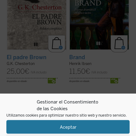
El padre Brown
Brand
G.K. Chesterton
Henrik Ibsen
25,00
€
11,50
€
IVA incluido
IVA incluido
disponible en ebook:
disponible en ebook:
Gestionar el Consentimiento
de las Cookies
Utilizamos cookies para optimizar nuestro sitio web y nuestro servicio.
En esta novela Jiménez Lozano nos relata
Esta selección de Leopardi propone al
Aceptar
la representación del
Hamlet
lector, a través de la introducción de la
shakesperiano en un pueblo de la meseta
profesora Milagros Arizmendi y del ensayo
castellana en la inmediata posguerra. La
conclusivo del catedrático de literatura