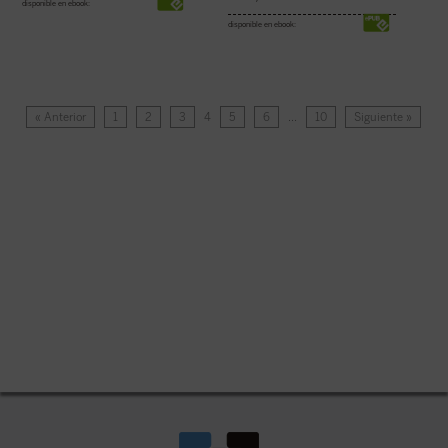
disponible en ebook:
disponible en ebook:
« Anterior
1
2
3
4
5
6
…
10
Siguiente »