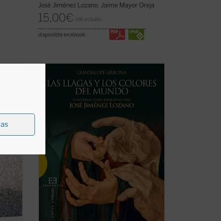
José Jiménez Lozano, Jaime Mayor Oreja
15,00
€
IVA incluido
disponible en ebook:
«
¿Cómo definiría usted el cuento?
toria,
Digamos que como un retazo de vida
se
humana con el que me encuentro, y en el
que me siento involucrado. Lo que he
o. La
visto que ocurre y lo que oigo me
nidad
acontece a mí también. Si lo cuento como
ias
)
debe ser, ...
(ver ficha)