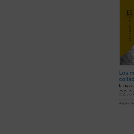
Los m
colla
Enrique
22,0
disponible