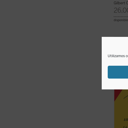
Gilbert 
26,0
disponible
The C
del In
Cultur
Utilizamos c
La rev
el R. 
interés