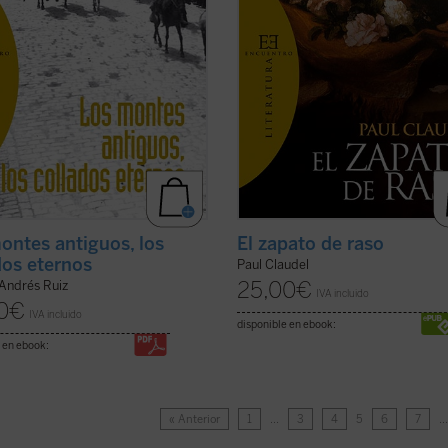
ontes antiguos, los
El zapato de raso
dos eternos
Paul Claudel
25,00
€
 Andrés Ruiz
IVA incluido
0
€
IVA incluido
disponible en ebook:
 en ebook:
« Anterior
1
…
3
4
5
6
7