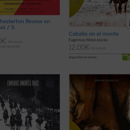
hesterton Review en
ol / 5
Caballo en el monte
0
€
Eugeniusz Malaczewski
IVA incluido
12,00
€
 bajo demanda)
IVA incluido
disponible en ebook:
ible que los muchos personajes de
«La más poderosa teatralización de
bra tengan más que ver con la
espiritual que conoce el teatro
a que con la literatura. Es decir,
contemporáneo» (Siegfried Melchi
 se puede decir que sean
Por primera vez se publica en caste
ajes literarios a los que el sentido
la versión íntegra de la monumenta
 peripecia narrativa (como ocurre
de Paul Claudel,
El zapato de raso
,
novelas y ...
(ver ficha)
(ver ficha)