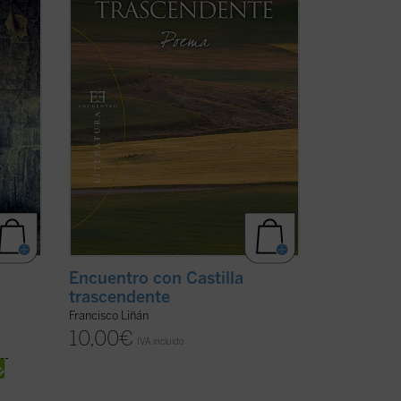
er
(ver ficha)
Encuentro con Castilla
trascendente
Francisco Liñán
10,00
€
IVA incluido