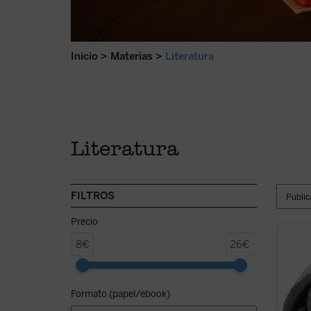
Inicio
>
Materias
>
Literatura
Literatura
FILTROS
Precio
En est
8€
26€
distin
profun
respet
Formato (papel/ebook)
castel
versos