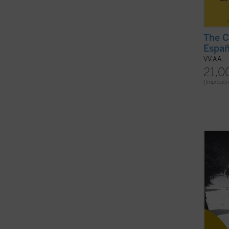
The C
Españ
VV.AA.
21,0
(Impresión
Es pos
esta o
histori
que no
person
de una
en las 