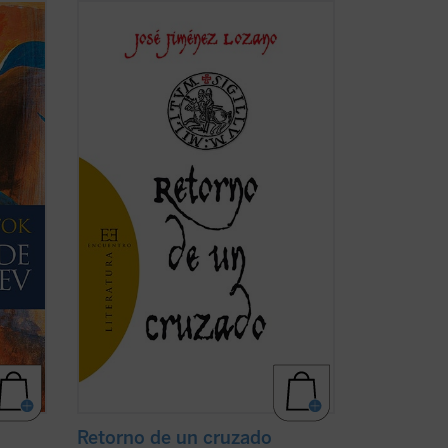
nca
Pedro Manuel Martín Lodares es un
cruzado en un mundo sin razón y lleno de
es
odios, el de la guerra civil española. En
n
esta novela su sobrino nos relata su
er y
«cruzada», en medio de los horrores de
 ...
la guerra, contra los demonios que se
ríen del ...
(ver ficha)
Retorno de un cruzado