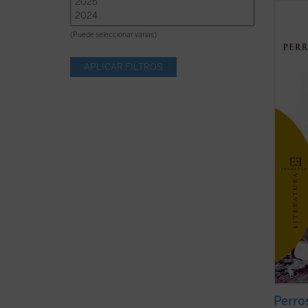
Franci
una ge
(Puede seleccionar varias)
Segun
por su
de la 
la soc
...
(ver 
Perro