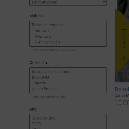
pensam
Materia
(Puede seleccionar varias: máx 4)
Colección
De ro
Carlos 
(Puede seleccionar varias)
10,0
Año