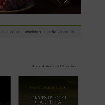
n collar” se ha añadido a tu carrito.
Ver carrito
Mostrando 49 - 60 de 118 resultados
lio
Bajo la ficción poética de una colina junto
dric,
al Duero en un amanecer prodigioso, el
autor sitúa su encuentro con personajes
e los
representativos de la espiritualidad de
Castilla de los siglos XIII al XVII: Gonzalo
e de
de Berceo, Jorge Manrique, Fray Luis ...