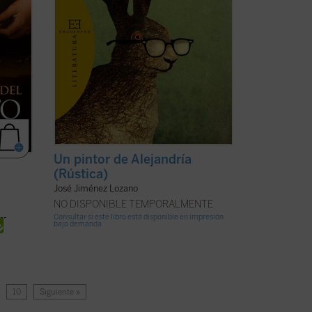
Un pintor de Alejandría
(Rústica)
José Jiménez Lozano
NO DISPONIBLE TEMPORALMENTE
Consultar si este libro está disponible en impresión
bajo demanda
…
10
Siguiente »