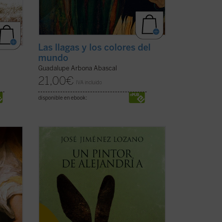
Las llagas y los colores del
mundo
Guadalupe Arbona Abascal
21,00
€
IVA incluido
disponible en ebook:
 lo
José Jiménez Lozano, ganador del
Premio Cervantes 2002, nos vuelve a
nger)
cautivar con este ingenioso y divertido
llano
relato sobre las peripecias de un pueblo
l obra
que quiere rehacer las pinturas de la
 que ...
iglesia deterioradas por el tiempo. Para
ello, Don ...
(ver ficha)