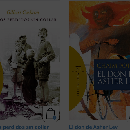
a, principio de los años 50. Toda
Segunda y última entrega de la nu
neración de chicos huérfanos de la
terminada trilogía sobre Asher Lev.
da Guerra Mundial o abandonados
El niño protagonista de
Mi nombre 
s padres a causa de las dificultades
Asher Lev
se ha convertido ya en u
posguerra han sido marginados por
afamado pintor que vive con su muj
iedad y recluidos en fríos y hostiles
sus hijos en el sur de Francia. Tras el
ficha)
(ver ficha)
s perdidos sin collar
El don de Asher Lev