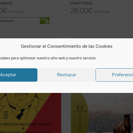
Cesbron
Chaim Potok
0
€
28,00
€
IVA incluido
IVA incluido
 en ebook:
Gestionar el Consentimiento de las Cookies
hesterton Review
es la publicación
¿Cuánto dolor puede soportar un
stituto G. K. Chesterton para la Fe &
hombre? El protagonista de esta his
a basado en Seton Hall University.
como si fuera un nuevo santo Job, 
ookies para optimizar nuestro sitio web y nuestro servicio.
ista fue fundada en el año 1974 por
hunde en las profundidades más
P. Ian Boyd, C.S.B. para promover el
insondables del sufrimiento human
 en todos los ...
(ver ficha)
guerra es la pena con que la huma
Aceptar
Rechazar
Preferenc
sufriente se castiga a sí ...
(ver ficha