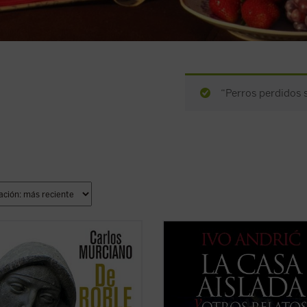
“Perros perdidos si
e libro, que un prestigioso jurado
Por primera vez en español, un amp
guiera en su día, el autor
catálogo de relatos cortos de Ivo An
diza, con tanto conocimiento como
Premio Nobel en 1961 y uno de los
o, en la obra de la Santa
grandes maestros de la literatura d
lana, extrayendo de ella, para sus
Balcanes.
, lo esencial de su vida y su
Las primeras historias forman part