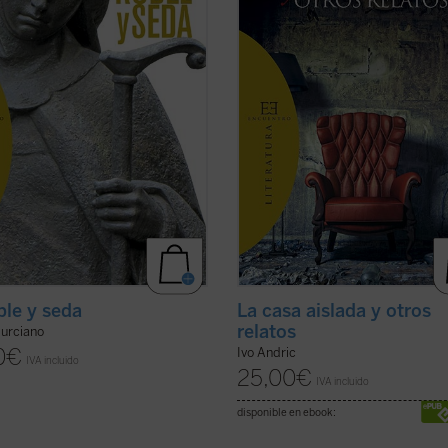
iento místico y ...
(ver ficha)
La casa aislada
, obra póstuma ...
(v
ficha)
ble y seda
La casa aislada y otros
relatos
Murciano
0
€
Ivo Andric
IVA incluido
25,00
€
IVA incluido
disponible en ebook: