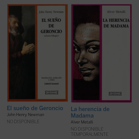
Edición bilingüe.
«Madama» ---así se la conoce en los
Introducción, traducción y notas de Gabriel
alagados
de Salvador de Bahía--- es una
Insausti.
mujer alegre y positiva, devota y
exuberante. Cuando muere se produce un
El sueño de Geroncio
es antes que nada
imprevisible chantaje a un alto eclesiástico
eso: un sueño. Un sueño ---como el propio
romano. La historia empieza así a ...
(ver
nombre
Geroncio
indica--- sobre la
ficha)
ancianidad y la ...
(ver ficha)
El sueño de Geroncio
La herencia de
Madama
John Henry Newman
NO DISPONIBLE
Alver Metalli
NO DISPONIBLE
TEMPORALMENTE