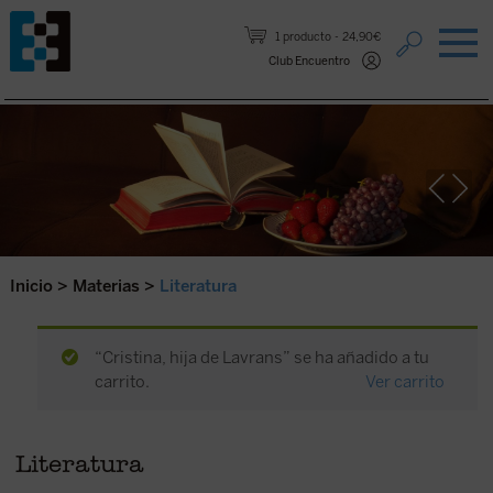
Saltar al contenido.
1 producto
24,90€
Club Encuentro
Inicio
>
Materias
>
Literatura
“Cristina, hija de Lavrans” se ha añadido a tu
carrito.
Ver carrito
Literatura