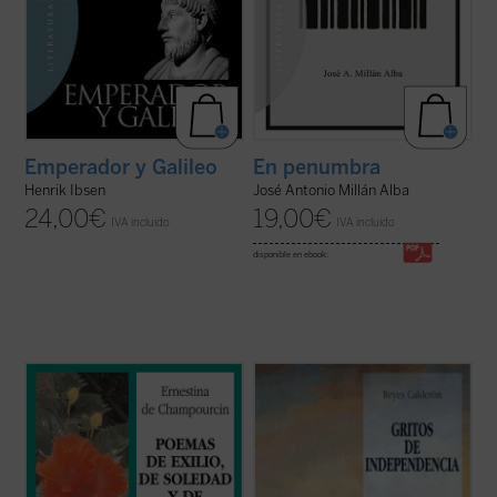
Emperador y Galileo
En penumbra
Henrik Ibsen
José Antonio Millán Alba
24,00
€
19,00
€
IVA incluido
IVA incluido
disponible en ebook:
Edición de Milagros Arizmendi
En 1776, tres países luchaban por regir los
destinos el mundo: Inglaterra, Francia y
Poemas de exilio, de soledad y de oración
España, los dos últimos aliados contra el
es una amplia antología donde se
primero por medio de un pacto de familia.
selecciona la obra de Ernestina de
En 1776, los representantes de las trece
Champourcin desde su primer libro,
En
colonias americanas de habla y ...
(ver
silencio
(Madrid, 1926), hasta
Huyeron ...
ficha)
(ver ficha)