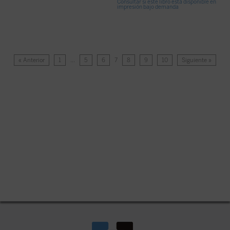
Consultar si este libro está disponible en
impresión bajo demanda
« Anterior
1
…
5
6
7
8
9
10
Siguiente »