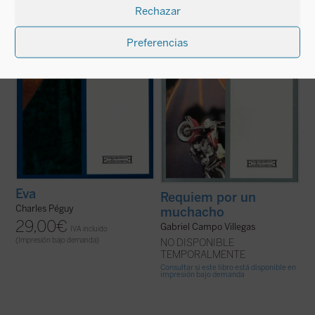
Rechazar
enseñado a poner por encima de todas las
imaginación (¡imaginamos tan poco los
demás, todo nos permite pensar que esta
escritores!). Ni es tampoco un ensayo. Es
Eva
es la obra más considerable producida
un ...
(ver ficha)
...
(ver ficha)
Preferencias
Eva
Requiem por un
Charles Péguy
muchacho
29,00
€
Gabriel Campo Villegas
IVA incluido
(Impresión bajo demanda)
NO DISPONIBLE
TEMPORALMENTE
Consultar si este libro está disponible en
impresión bajo demanda