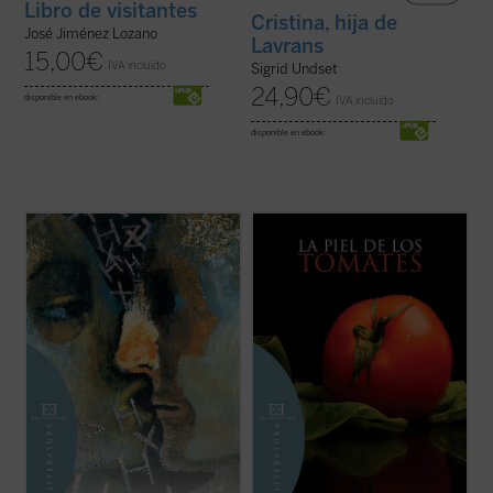
Libro de visitantes
Cristina, hija de
José Jiménez Lozano
Lavrans
15,00
€
IVA incluido
Sigrid Undset
24,90
€
disponible en ebook:
IVA incluido
disponible en ebook:
«---Habla. ¿Crees en Él?
Estudio preliminar de Guadalupe Arbona.
Barrabás meneó negativamente la cabeza.
31 cuentos inéditos del Premio Cervantes
---¿No? Entonces ¿por qué llevas su
de Literatura 2002. En cada uno de ellos «lo
nombre en la placa?
eterno se esconde en cualquier pliegue de
Barrabás seguía mudo.
la narración, por lo que permiten renovar la
---¿No es tu Dios? ¿Acaso no significa eso
mirada y sorprender, donde ...
(ver ficha)
la inscripción?
(ver ficha)