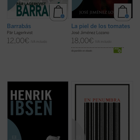
Barrabás
La piel de los tomates
Pär Lagerkvist
José Jiménez Lozano
12,00
€
18,00
€
IVA incluido
IVA incluido
disponible en ebook:
Introducción de Joaquín Mª Aguirre
Luisa convalece de un accidente muy
Romero.
grave. Mientras se recupera, evoca los
recuerdos más vivos de su historia, su
Considerada por Ibsen como su obra
infancia y su familia, los primeros amores,
maestra,
Emperador y Galileo
narra la vida
la universidad, París..., hasta conocer a
de Juliano el Apóstata, el emperador que
Andrés, su otro yo: «Mi memoria ya no es ...
volvió al paganismo. La formación
(ver ficha)
filosófica, el ascenso al ...
(ver ficha)