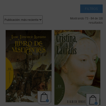
FILTROS
Mostrando 73 - 84 de 118
resultados
Una azarosa historia rodea este
Libro de
Obra cumbre de la escritora noruega
visitantes
. Encontrado el manuscrito
Sigrid Undset (1882-1949),
Cristina, hija de
original por un viajero inglés a finales del
Lavrans
está considerada la mejor novela
siglo XIX en la biblioteca del Monasterio del
histórica del siglo XX. Narra la vida de
Monte Athos, fue copiado, traducido y,
Cristina, una joven inmersa en un mundo de
avatares del destino, vendido por ...
(ver
pasiones y desesperanzas. ...
(ver ficha)
ficha)