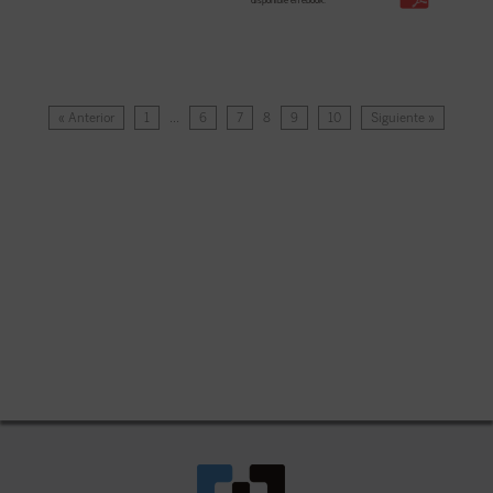
disponible en ebook:
« Anterior
1
…
6
7
8
9
10
Siguiente »