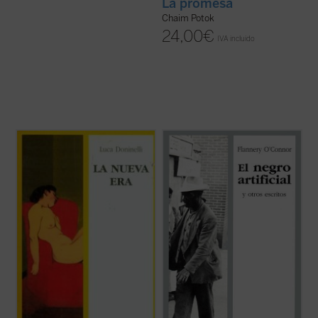
La promesa
Chaim Potok
24,00
€
IVA incluido
El protagonista de
La nueva era
es un
«La presente antología de textos de
tranquilo profesor de literatura italiana, que
Flannery O'Connor es la primera publicada
vive una existencia normal en una ciudad
en España. Dos de los ocho cuentos y los
igualmente normal. Entre sus alumnas se
tres ensayos se publicarán por primera
encuentra Clara, una joven extrovertida y
vez. [...] La selección ha sido ardua aunque,
sincera que parece igual a sus ...
(ver ficha)
por otro lado, estoy segura de que ...
(ver
ficha)