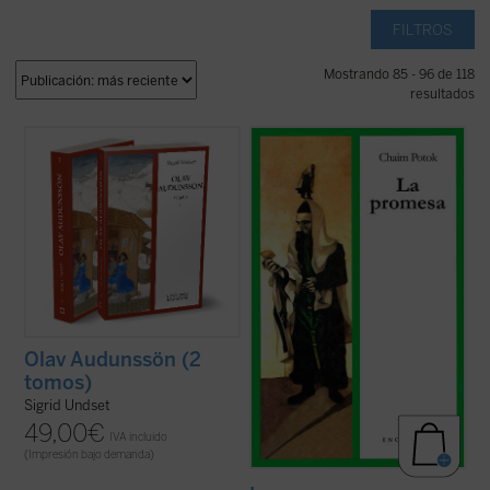
FILTROS
Mostrando 85 - 96 de 118
resultados
Sigrid Undset se sumergió en los
¿Qué ocurre cuando la verdad parece ir en
documentos legales, religiosos e históricos
contra de todo aquello en lo que has creído
de la Noruega medieval para crear en
Olav
hasta el momento? ¿Es verdadera una
Audunssøn
retratos notablemente
religión que puede llegar a hacer enfermar
auténticos y convincentes de la vida
gravemente a un niño por su causa? ¿Es
noruega en la Edad Media, presentando un
malvada esa religión o son las ...
(ver ficha)
mundo ...
(ver ficha)
Olav Audunssön (2
tomos)
Sigrid Undset
49,00
€
IVA incluido
(Impresión bajo demanda)