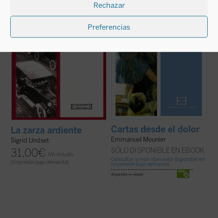
inesperados, el dolor de la incomprensión o
decir que guarda parecido con un libro de
Rechazar
de la traición. Es un héroe ...
(ver ficha)
poesía puesto que avanza ...
(ver ficha)
Preferencias
Cartas desde el dolor
La zarza ardiente
Emmanuel Mounier
Sigrid Undset
SÓLO DISPONIBLE EN EBOOK
31,00
€
IVA incluido
Consultar si este libro está disponible en
(Impresión bajo demanda)
impresión bajo demanda
disponible en ebook: