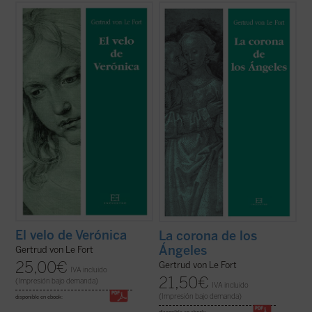
Centrada en Roma poco antes de la
Escrita como continuación de
El velo de
Primera Guerra Mundial,
El velo de
Verónica
dieciocho años después,
La
Verónica
describe el itinerario espiritual
corona de los Ángeles
sitúa su acción en el
hacia la conversión al catolicismo de una
ambiente universitario de Heidelberg
joven alemana, Verónica, que narra en
(Alemania), en el período de entreguerras.
primera persona lo sucedido. En la obra, ...
La protagonista, Verónica, ...
(ver ficha)
(ver ficha)
El velo de Verónica
La corona de los
Ángeles
Gertrud von Le Fort
25,00
€
Gertrud von Le Fort
IVA incluido
21,50
€
(Impresión bajo demanda)
IVA incluido
(Impresión bajo demanda)
disponible en ebook: