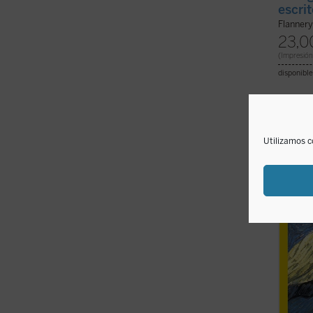
escri
Flanner
23,0
(Impresión
disponible
Cinco 
del lec
Utilizamos c
Schwei
cohere
mujer 
un hos
sacerdo