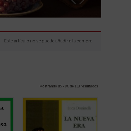
Este artículo no se puede añadir a la compra
Mostrando 85 - 96 de 118 resultados
ce ir
El protagonista de
La nueva era
es un
 has
tranquilo profesor de literatura italiana,
dadera
que vive una existencia normal en una
er
ciudad igualmente normal. Entre sus
r su
alumnas se encuentra Clara, una joven