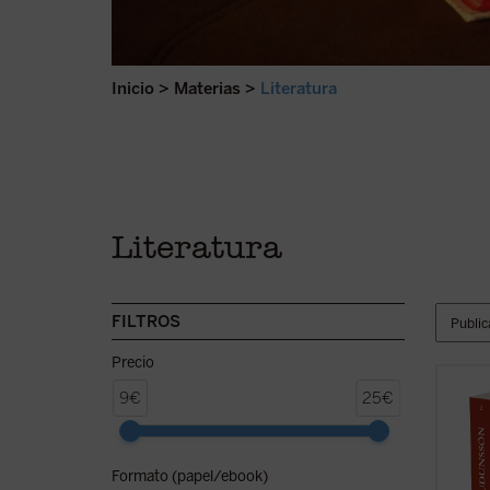
Inicio
>
Materias
>
Literatura
Literatura
FILTROS
Precio
Sigrid
9€
25€
docume
histór
crear
Formato (papel/ebook)
notabl