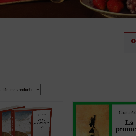
 Undset se sumergió en los
¿Qué ocurre cuando la verdad pare
ntos legales, religiosos e
en contra de todo aquello en lo que
icos de la Noruega medieval para
creído hasta el momento? ¿Es ver
 en
Olav Audunssøn
retratos
una religión que puede llegar a hac
emente auténticos y convincentes
enfermar gravemente a un niño po