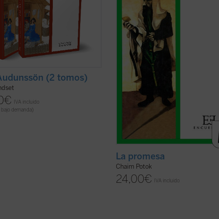
vida noruega en la Edad Media,
causa? ¿Es malvada esa religión o 
tando un mundo ...
(ver ficha)
...
(ver ficha)
Audunssön (2 tomos)
ndset
0
€
IVA incluido
 bajo demanda)
La promesa
Chaim Potok
24,00
€
IVA incluido