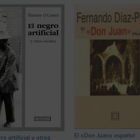
esente antología de textos de
Éste no es «un libro más» sobre el
ry O'Connor es la primera
Juan. Es un estudio sobre cómo lo 
ada en España. Dos de los ocho
y juzgaron ---cada uno en su tiempo
s y los tres ensayos se publicarán
sus diferentes «padres», desde el g
imera vez. [...] La selección ha sido
«Galán» hasta la versión que del
aunque, por otro lado, estoy
personaje da otro gallego llamado
 de que ...
(ver ficha)
Torrente ...
(ver ficha)
El «Don Juan» español
ro artificial y otros