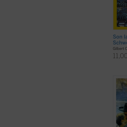
Son l
Schwe
Gilbert 
11,0
«Éste e
esos 
especia
filósof
se pod
un lib
(ver f