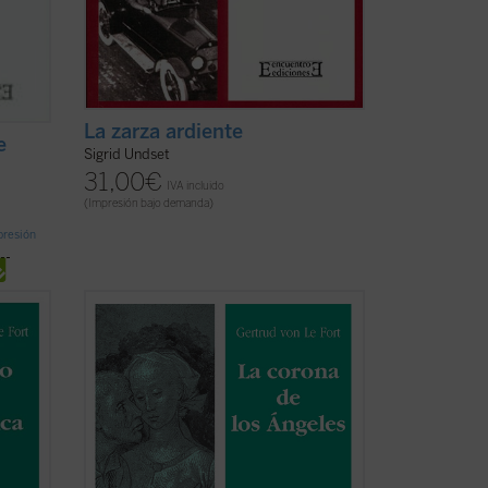
La zarza ardiente
e
Sigrid Undset
31,00
€
IVA incluido
(Impresión bajo demanda)
mpresión
a
Escrita como continuación de
El velo de
Verónica
dieciocho años después,
La
itual
corona de los Ángeles
sitúa su acción en
de una
el ambiente universitario de Heidelberg
 en
(Alemania), en el período de
obra,
entreguerras. La protagonista, Verónica,
...
(ver ficha)