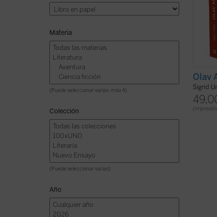
de la 
presen
Materia
Olav 
Sigrid U
(Puede seleccionar varias: máx 4)
49,0
(Impresión
Colección
(Puede seleccionar varias)
Año