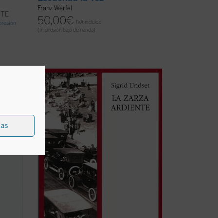
Franz Werfel
NTE
50,00
€
IVA incluido
mpresión
(Impresión bajo demanda)
La zarza ardiente
es la historia de Paul
l
Selmer, un hombre que se deja
 de lo
sorprender por las cosas que tiene a su
asión
alrededor, la belleza de su tierra, los
acontecimientos inesperados, el dolor de
ias
e el
la incomprensión o de la traición. Es un
)
héroe ...
(ver ficha)