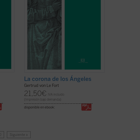
La corona de los Ángeles
Gertrud von Le Fort
21,50
€
IVA incluido
(Impresión bajo demanda)
disponible en ebook:
0
Siguiente »