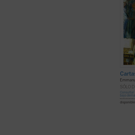
Carta
Emmanue
SÓLO D
Consultar 
bajo dem
disponible