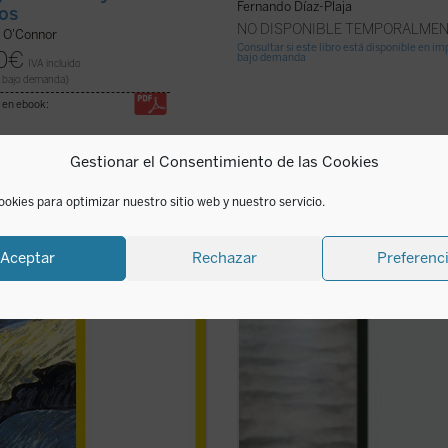
Fernando Díaz-Plaja
tos
NO DISPONIBLE TEMPORALME
y O'Connor
Consultar si este libro está disponible en i
0
€
bajo demanda
IVA incluido
 bajo demanda)
 en ebook:
Gestionar el Consentimiento de las Cookies
personajes se presentan al juicio
Chesterton, con su acostumbrada
tor. Por un lado, el doctor
agudeza, nos pone de nuevo ante e
ookies para optimizar nuestro sitio web y nuestro servicio.
tzer, protestante, quien por
misterio de la vida y ante el desafío
ncia con sus principios deja a su
real. ¿Por qué nos habla en esta oc
y a su hija en Silesia para construir
de la incredulidad?
Aceptar
Rechazar
Preferenc
pital en Gabón; y el padre Carlos,
La «incredulidad» a la que se refier
te ...
(ver ficha)
libro es la que muestra ...
(ver ficha