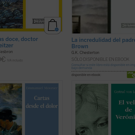
as doce, doctor
La incredulidad del padr
itzer
Brown
Cesbron
G.K. Chesterton
0
€
SÓLO DISPONIBLE EN EBOOK
IVA incluido
Consultar si este libro está disponible en i
bajo demanda
disponible en ebook:
s un libro singular [...], uno de
Centrada en Roma poco antes de l
libros que acompañan de manera
Primera Guerra Mundial,
El velo de
l al lector. [...] Son escritos de un
Verónica
describe el itinerario espir
o, pero no es un libro de filosofía;
hacia la conversión al catolicismo 
ría decir que guarda parecido con
joven alemana, Verónica, que narra
ro de poesía puesto que avanza ...
primera persona lo sucedido. En la 
icha)
...
(ver ficha)