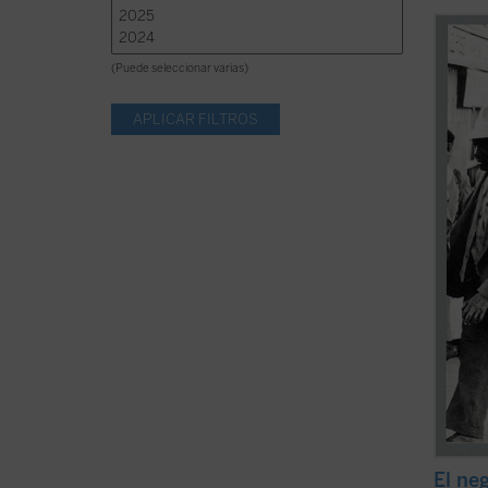
«La pr
Flanne
(Puede seleccionar varias)
public
cuento
por pr
ardua 
segura
El neg