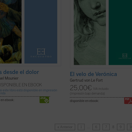
s desde el dolor
El velo de Verónica
l Mounier
Gertrud von Le Fort
ISPONIBLE EN EBOOK
25,00
€
IVA incluido
si este libro está disponible en impresión
anda
(Impresión bajo demanda)
 en ebook:
disponible en ebook:
« Anterior
1
…
6
7
8
9
1