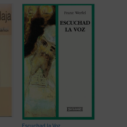
 Don
Escuchad la Voz
es una de las obras
vieron
maestras del escritor austríaco Franz
---
Werfel. Narra la historia del profeta
alaico
Jeremías de Anatoth, a quien le tocó
conocer la ruina de la Casa de Israel y la
destrucción del Templo de Jerusalén. Su
vida ...
(ver ficha)
Escuchad la Voz