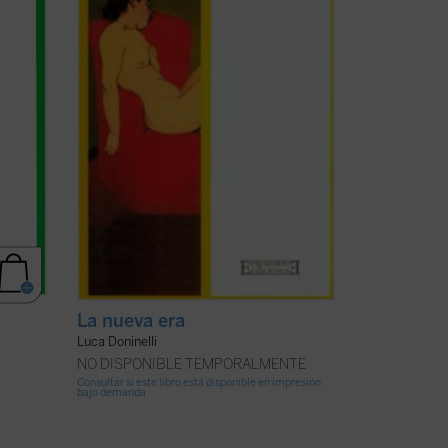
son las
extrovertida y sincera que parece igual a
sus ...
(ver ficha)
La nueva era
Luca Doninelli
NO DISPONIBLE TEMPORALMENTE
Consultar si este libro está disponible en impresión
bajo demanda