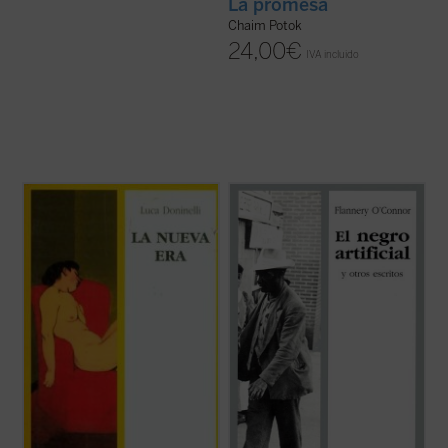
La promesa
Chaim Potok
24,00
€
IVA incluido
El protagonista de
La nueva era
es un
«La presente antología de textos de
tranquilo profesor de literatura italiana, que
Flannery O'Connor es la primera publicada
vive una existencia normal en una ciudad
en España. Dos de los ocho cuentos y los
igualmente normal. Entre sus alumnas se
tres ensayos se publicarán por primera
encuentra Clara, una joven extrovertida y
vez. [...] La selección ha sido ardua aunque,
sincera que parece igual a sus ...
(ver ficha)
por otro lado, estoy segura de que ...
(ver
ficha)