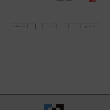
disponible en ebook:
« Anterior
1
…
6
7
8
9
10
Siguiente »