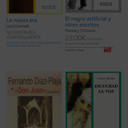
El negro artificial y
La nueva era
otros escritos
Luca Doninelli
Flannery O'Connor
NO DISPONIBLE
23,00
€
TEMPORALMENTE
IVA incluido
Consultar si este libro está disponible en
(Impresión bajo demanda)
impresión bajo demanda
disponible en ebook:
Éste no es «un libro más» sobre el Don
Escuchad la Voz
es una de las obras
Juan. Es un estudio sobre cómo lo vieron y
maestras del escritor austríaco Franz
juzgaron ---cada uno en su tiempo--- sus
Werfel. Narra la historia del profeta
diferentes «padres», desde el galaico
Jeremías de Anatoth, a quien le tocó
«Galán» hasta la versión que del personaje
conocer la ruina de la Casa de Israel y la
da otro gallego llamado Torrente ...
(ver
destrucción del Templo de Jerusalén. Su
ficha)
vida ...
(ver ficha)