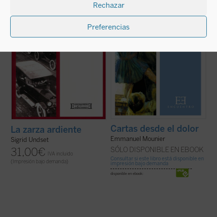
inesperados, el dolor de la incomprensión o
decir que guarda parecido con un libro de
Rechazar
de la traición. Es un héroe ...
(ver ficha)
poesía puesto que avanza ...
(ver ficha)
Preferencias
Cartas desde el dolor
La zarza ardiente
Emmanuel Mounier
Sigrid Undset
SÓLO DISPONIBLE EN EBOOK
31,00
€
IVA incluido
Consultar si este libro está disponible en
(Impresión bajo demanda)
impresión bajo demanda
disponible en ebook: