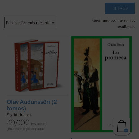
FILTROS
Mostrando 85 - 96 de 118
resultados
Sigrid Undset se sumergió en los
¿Qué ocurre cuando la verdad parece ir en
documentos legales, religiosos e históricos
contra de todo aquello en lo que has creído
de la Noruega medieval para crear en
Olav
hasta el momento? ¿Es verdadera una
Audunssøn
retratos notablemente
religión que puede llegar a hacer enfermar
auténticos y convincentes de la vida
gravemente a un niño por su causa? ¿Es
noruega en la Edad Media, presentando un
malvada esa religión o son las ...
(ver ficha)
mundo ...
(ver ficha)
Olav Audunssön (2
tomos)
Sigrid Undset
49,00
€
IVA incluido
(Impresión bajo demanda)