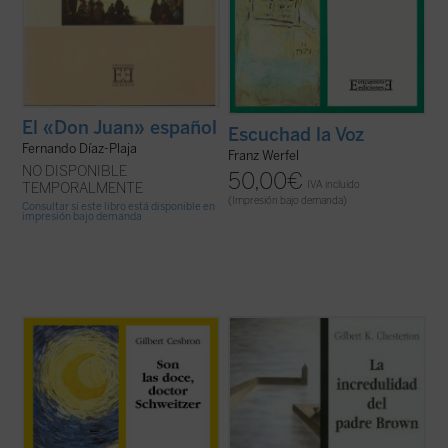
El «Don Juan» español
Escuchad la Voz
Fernando Díaz-Plaja
Franz Werfel
NO DISPONIBLE
50,00
€
IVA incluido
TEMPORALMENTE
(Impresión bajo demanda)
Consultar si este libro está disponible en
impresión bajo demanda
Cinco personajes se presentan al juicio del
Chesterton, con su acostumbrada
lector. Por un lado, el doctor Schweitzer,
agudeza, nos pone de nuevo ante el
protestante, quien por coherencia con sus
misterio de la vida y ante el desafío de lo
principios deja a su mujer y a su hija en
real. ¿Por qué nos habla en esta ocasión de
Silesia para construir un hospital en Gabón;
la incredulidad?
y el padre Carlos, sacerdote ...
(ver ficha)
La «incredulidad» a la que se refiere el libro
es la que muestra ...
(ver ficha)