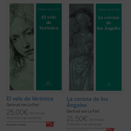
Centrada en Roma poco antes de la
Escrita como continuación de
El velo de
Primera Guerra Mundial,
El velo de
Verónica
dieciocho años después,
La
Verónica
describe el itinerario espiritual
corona de los Ángeles
sitúa su acción en el
hacia la conversión al catolicismo de una
ambiente universitario de Heidelberg
joven alemana, Verónica, que narra en
(Alemania), en el período de entreguerras.
primera persona lo sucedido. En la obra, ...
La protagonista, Verónica, ...
(ver ficha)
(ver ficha)
El velo de Verónica
La corona de los
Ángeles
Gertrud von Le Fort
25,00
€
Gertrud von Le Fort
IVA incluido
21,50
€
(Impresión bajo demanda)
IVA incluido
(Impresión bajo demanda)
disponible en ebook: