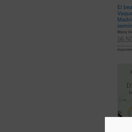
El be
Vaque
Madri
semin
María Vi
16,5
disponible
El lec
invest
paulin
la ple
una ap
compre
fuente 