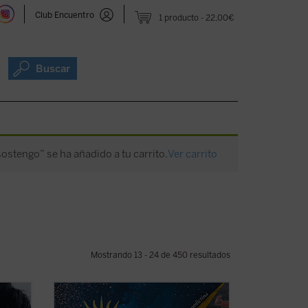
Club Encuentro
1 producto
22,00€
Buscar
ostengo” se ha añadido a tu carrito.
Ver carrito
Mostrando 13 - 24 de 450 resultados
 del
Rod Dreher narra cómo Occidente fue