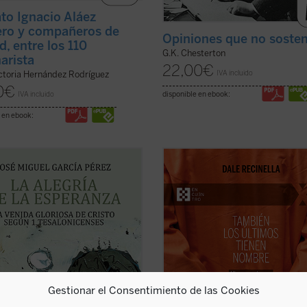
ato Ignacio Aláez
ro y compañeros de
Opiniones que no soste
d, entre los 110
G.K. Chesterton
arista
22,00
€
IVA incluido
ctoria Hernández Rodríguez
0
€
disponible en ebook:
IVA incluido
 en ebook:
tor encontrará aquí una
Con una mirada profunda y compas
igación que devuelve a la palabra
Recinella nos invita a ver lo que cas
a su tonalidad originaria, abierta a
nadie quiere mirar: el rostro huma
nitud cristológica, y que constituye
detrás de una sentencia, el clamor
ortación decisiva para
ningún tribunal alcanza a oír. Mient
nder la esperanza cristiana como
tiempo se acerca a su final, él pe
de alegría ...
(ver ficha)
junto ...
(ver ficha)
Gestionar el Consentimiento de las Cookies