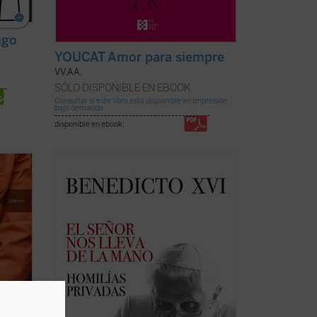
ngo
YOUCAT Amor para siempre
VV.AA.
SÓLO DISPONIBLE EN EBOOK
Consultar si este libro está disponible en impresión
bajo demanda
disponible en ebook:
iva,
La riqueza espiritual, el genio teológico y
i
la libertad de espíritu de Joseph
no
Ratzinger resplandecen plenamente en
 que
estas páginas, que aúnan la Palabra de
ras el
Dios, las referencias a los Padres de la
rmanece
Iglesia y la actualidad de la vida del
creyente. ...
(ver ficha)