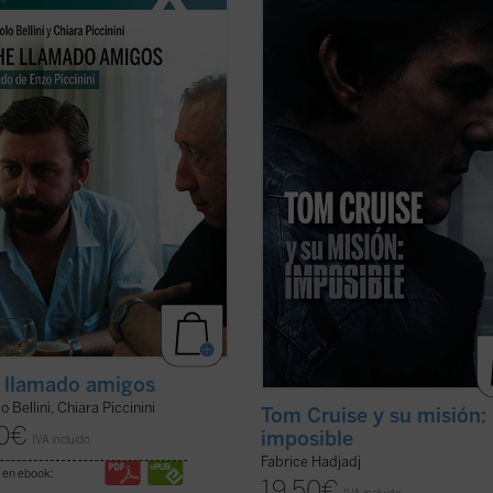
trágicamente en un accidente de
cine. Cuando un actor se convierte
en mayo de 1999, amigo de Luigi
símbolo de una generación,
ni e incansable impulsor de
inevitablemente refleja algo de su 
sas iniciativas religiosas, sociales
Por eso, al hablar de Tom, hablamo
urales en su región de Emilia
también de toda la humanidad. Ent
 y ...
(ver ficha)
filosofía, teología y ...
(ver ficha)
 llamado amigos
o Bellini, Chiara Piccinini
Tom Cruise y su misión:
0
€
imposible
IVA incluido
Fabrice Hadjadj
 en ebook:
19,50
€