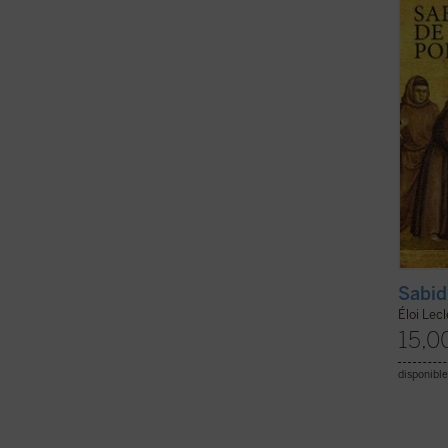
histor
Esta e
ficha)
Sabid
Éloi Lec
15,0
disponible