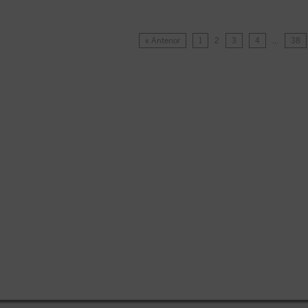
« Anterior
1
2
3
4
…
38