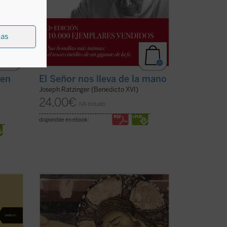
ias
nen
El Señor nos lleva de la mano
Joseph Ratzinger (Benedicto XVI)
24,00
€
IVA incluido
disponible en ebook:
e al
¿Qué hacer cuando el sufrimiento se
allí
vuelve insoportable y las respuestas
convencionales ya no bastan? El monje y
ncias
obispo Erik Varden nos propone un