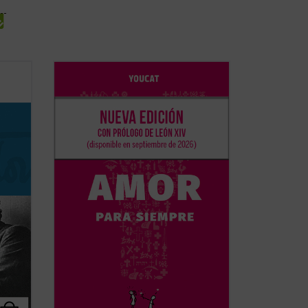
Basado en casi mil preguntas de jóvenes
 la
de más de treinta países, y elaborado por
e todo
sacerdotes, matrimonios y teólogos, este
libro acompaña a la pareja antes,
 del
durante y después de la preparación
encia
matrimonial, ayudándola a reflexionar, ...
(ver ficha)