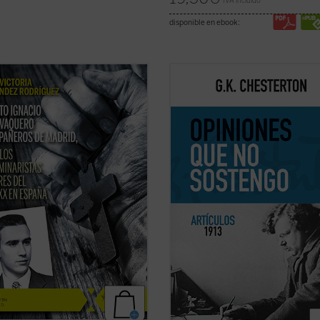
IVA incluido
disponible en ebook:
tificación de estos 11 mártires, en
Esta publicación contiene artículos
coincide con el noventa aniversario
dedicados a temas habituales como
explosión sangrienta, en 1936, de la
literatura y la educación, pero sobr
ución del siglo XX en España. La
destacan los asuntos políticos: la
adora de su Causa de beatificación
implicación en casos de corrupción
ta aquí una breve pero ...
(ver
gobierno británico marcó una difer
en ...
(ver ficha)