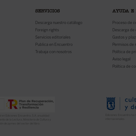
SERVICIOS
AYUDA E
Descarga nuestro catálogo
Proceso de 
Foreign rights
Descarga de
Servicios editoriales
Gastos y plaz
Publica en Encuentro
Permisos de 
Trabaja con nosotros
Política de p
Aviso legal
Política de c
Ediciones Encuentro ha r
l en Ediciones Encuentro, S.A. anualidad
internacionales.
nto de la Lectura, Ministerio de Cultura y
ón de pymes del sector del libro.