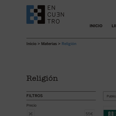
SALTAR AL CONTENIDO.
INICIO
L
Inicio
>
Materias
>
Religión
Religión
FILTROS
Precio
¿Quién
1€
55€