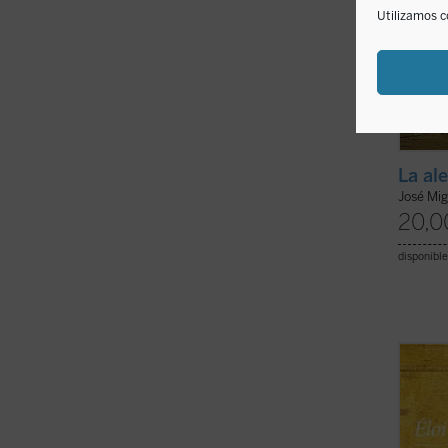
Utilizamos c
La al
José Mig
20,0
disponible
No se 
biogra
cautiv
profun
experi