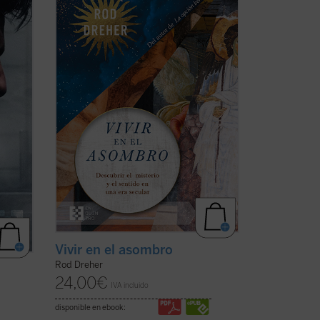
 en
perdiendo su capacidad de asombrarse,
cómo se «desencantó», y muestra, con
época.
ejemplos concretos y profundamente
s
humanos, que ese encantamiento no ha
re
desaparecido: simplemente hemos
olvidado el sentido de la ...
(ver ficha)
Vivir en el asombro
Rod Dreher
24,00
€
IVA incluido
disponible en ebook: