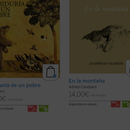
ia viva y cercana.
que parecen inalcanzables: amar a 
dición ofrece una nueva ...
(ver
enemigos, perdonar ...
(ver ficha)
En la montaña
uría de un pobre
Adrien Candiard
lerc
14,00
€
IVA incluido
0
€
IVA incluido
disponible en ebook:
 en ebook: