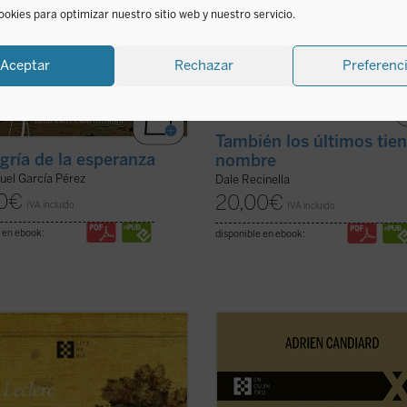
ookies para optimizar nuestro sitio web y nuestro servicio.
Aceptar
Rechazar
Preferenc
También los últimos tie
egría de la esperanza
nombre
uel García Pérez
Dale Recinella
0
€
20,00
€
IVA incluido
IVA incluido
 en ebook:
disponible en ebook:
trata de un tratado ni de una
En
En la montaña. La aspereza y la
fía al uso, sino de una narración
gracia
, Adrien Candiard nos conduc
adora que, sin dejar de ser
corazón del Sermón de la Montaña, 
damente fiel, invita a recorrer la
donde Jesús proclama las
encia franciscana como una
Bienaventuranzas y propone exige