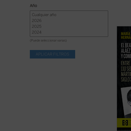
Año
La bea
2026, 
(Puede seleccionar varias)
de la 
persec
postul
presen
ficha)