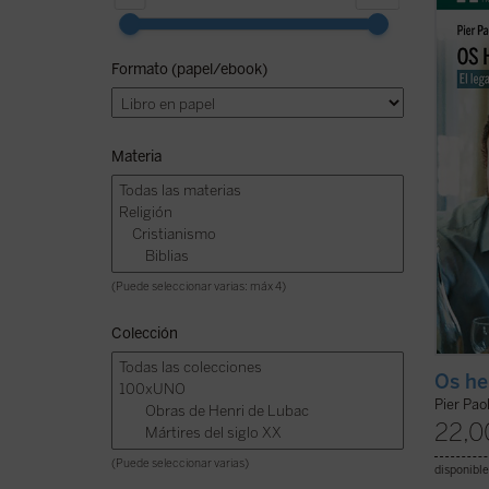
murió 
coche 
Giussa
Formato (papel/ebook)
numero
y cult
Romaña
Materia
(Puede seleccionar varias: máx 4)
Colección
Os he
Pier Paol
22,0
(Puede seleccionar varias)
disponible