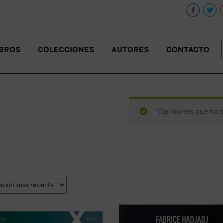
IBROS
COLECCIONES
AUTORES
CONTACTO
“Opiniones que no s
 era Enzo Piccinini, el cirujano que
Hadjadj mira a Tom Cruise más allá