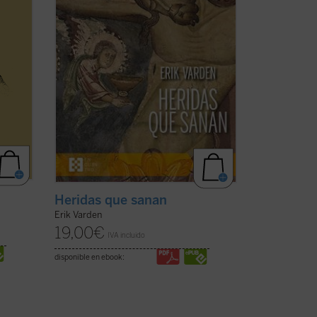
los
camino. Inspirándose en un antiguo
poema cisterciense, este libro nos invita
a contemplar ...
(ver ficha)
Heridas que sanan
Erik Varden
19,00
€
IVA incluido
disponible en ebook: