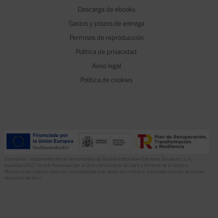
Descarga de ebooks
Gastos y plazos de entrega
Permisos de reproducción
Política de privacidad
Aviso legal
Política de cookies
El proyecto “Implementación de herramientas de Gestión Editorial en Ediciones Encuentro, S.A.
anualidad 2022” ha sido financiado por la Dirección General del Libro y Fomento de la Lectura,
Ministerio de Cultura y Deporte. La finalidad de este apoyo es contribuir a la modernización de pymes
del sector del libro.