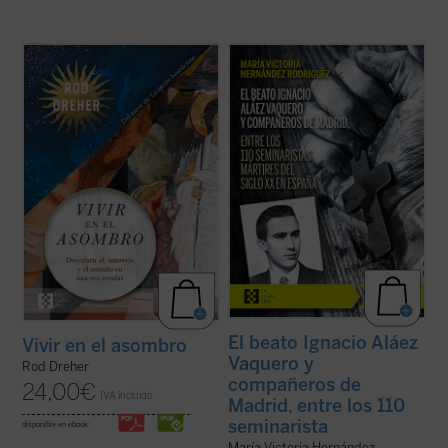
Rod Dreher narra cómo Occidente fue
La beatificación de estos 11 mártires, en
perdiendo su capacidad de asombrarse,
2026, coincide con el noventa aniversario
cómo se «desencantó», y muestra, con
de la explosión sangrienta, en 1936, de la
ejemplos concretos y profundamente
persecución del siglo XX en España. La
humanos, que ese encantamiento no ha
postuladora de su Causa de beatificación
desaparecido: simplemente hemos
presenta aquí una breve pero ...
(ver ficha)
olvidado el sentido de la ...
(ver ficha)
El beato Ignacio Aláez
Vivir en el asombro
Vaquero y
Rod Dreher
compañeros de
24,00
€
IVA incluido
Madrid, entre los 110
seminarista
disponible en ebook:
María Victoria Hernández