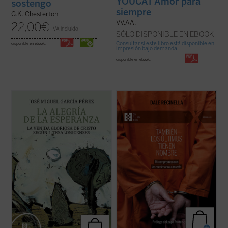
YOUCAT Amor para
sostengo
siempre
G.K. Chesterton
VV.AA.
22,00
€
IVA incluido
SÓLO DISPONIBLE EN EBOOK
Consultar si este libro está disponible en
disponible en ebook:
impresión bajo demanda
disponible en ebook:
El lector encontrará aquí una investigación
Con una mirada profunda y compasiva,
que devuelve a la palabra paulina su
Recinella nos invita a ver lo que casi nadie
tonalidad originaria, abierta a la plenitud
quiere mirar: el rostro humano detrás de
cristológica, y que constituye una
una sentencia, el clamor que ningún
aportación decisiva para comprender la
tribunal alcanza a oír. Mientras el tiempo se
esperanza cristiana como fuente de alegría
acerca a su final, él permanece junto ...
(ver
...
(ver ficha)
ficha)