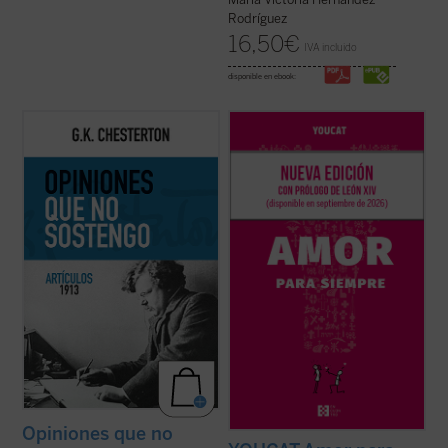
Rodríguez
16,50
€
IVA incluido
disponible en ebook:
Esta publicación contiene artículos
Basado en casi mil preguntas de jóvenes
dedicados a temas habituales como la
de más de treinta países, y elaborado por
literatura y la educación, pero sobre todo
sacerdotes, matrimonios y teólogos, este
destacan los asuntos políticos: la
libro acompaña a la pareja antes, durante y
implicación en casos de corrupción del
después de la preparación matrimonial,
gobierno británico marcó una diferencia en
ayudándola a reflexionar, ...
(ver ficha)
...
(ver ficha)
Opiniones que no