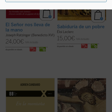
El Señor nos lleva de
Sabiduría de un pobre
la mano
Éloi Leclerc
Joseph Ratzinger (Benedicto XVI)
15,00
€
IVA incluido
24,00
€
IVA incluido
disponible en ebook:
disponible en ebook:
En
En la montaña. La aspereza y la gracia
,
Adrien Candiard nos conduce al corazón
¿Qué hacer cuando el sufrimiento se
del Sermón de la Montaña, allí donde Jesús
vuelve insoportable y las respuestas
proclama las Bienaventuranzas y propone
convencionales ya no bastan? El monje y
exigencias que parecen inalcanzables:
obispo Erik Varden nos propone un camino.
amar a los enemigos, perdonar ...
(ver
Inspirándose en un antiguo poema
ficha)
cisterciense, este libro nos invita a
contemplar ...
(ver ficha)