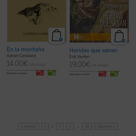
En la montaña
Heridas que sanan
Adrien Candiard
Erik Varden
14,00
€
19,00
€
IVA incluido
IVA incluido
disponible en ebook:
disponible en ebook:
« Anterior
1
2
3
4
…
38
Siguiente »