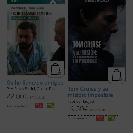
murió trágicamente en un accidente de
cine. Cuando un actor se convierte en
coche en mayo de 1999, amigo de Luigi
símbolo de una generación,
Giussani e incansable impulsor de
inevitablemente refleja algo de su época.
numerosas iniciativas religiosas, sociales y
Por eso, al hablar de Tom, hablamos
culturales en su región de Emilia Romaña y
también de toda la humanidad. Entre
...
(ver ficha)
filosofía, teología y ...
(ver ficha)
Os he llamado amigos
Tom Cruise y su
Pier Paolo Bellini, Chiara Piccinini
misión: imposible
22,00
€
IVA incluido
Fabrice Hadjadj
disponible en ebook:
19,50
€
IVA incluido
disponible en ebook: