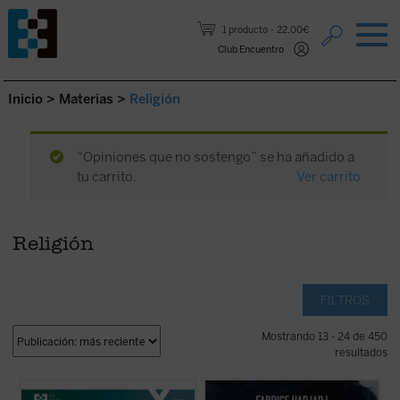
Saltar al contenido.
1 producto
22,00€
Club Encuentro
Inicio
>
Materias
>
Religión
“Opiniones que no sostengo” se ha añadido a
tu carrito.
Ver carrito
Religión
FILTROS
Mostrando 13 - 24 de 450
resultados
¿Quién era Enzo Piccinini, el cirujano que
Hadjadj mira a Tom Cruise más allá del