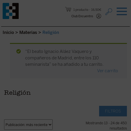
Saltar al contenido.
1 producto
16,50€
Club Encuentro
Inicio
>
Materias
>
Religión
“El beato Ignacio Aláez Vaquero y
compañeros de Madrid, entre los 110
seminarista” se ha añadido a tu carrito.
Ver carrito
Religión
FILTROS
Mostrando 13 - 24 de 450
resultados