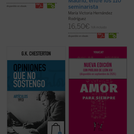
Madrid, entre los 110
seminarista
disponible en ebook:
María Victoria Hernández
Rodríguez
16,50
€
IVA incluido
disponible en ebook:
Esta publicación contiene artículos
Basado en casi mil preguntas de jóvenes
dedicados a temas habituales como la
de más de treinta países, y elaborado por
literatura y la educación, pero sobre todo
sacerdotes, matrimonios y teólogos, este
destacan los asuntos políticos: la
libro acompaña a la pareja antes, durante y
implicación en casos de corrupción del
después de la preparación matrimonial,
gobierno británico marcó una diferencia en
ayudándola a reflexionar, ...
(ver ficha)
...
(ver ficha)