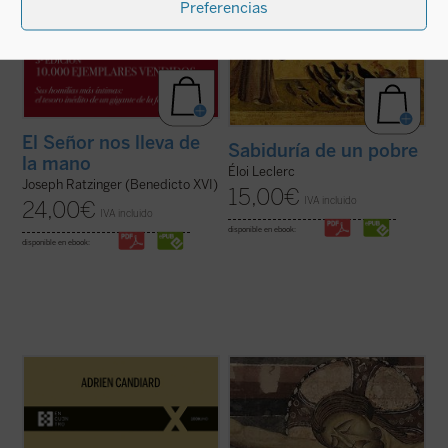
Preferencias
El Señor nos lleva de
Sabiduría de un pobre
la mano
Éloi Leclerc
Joseph Ratzinger (Benedicto XVI)
15,00
€
IVA incluido
24,00
€
IVA incluido
disponible en ebook:
disponible en ebook:
En
En la montaña. La aspereza y la gracia
,
Adrien Candiard nos conduce al corazón
¿Qué hacer cuando el sufrimiento se
del Sermón de la Montaña, allí donde Jesús
vuelve insoportable y las respuestas
proclama las Bienaventuranzas y propone
convencionales ya no bastan? El monje y
exigencias que parecen inalcanzables:
obispo Erik Varden nos propone un camino.
amar a los enemigos, perdonar ...
(ver
Inspirándose en un antiguo poema