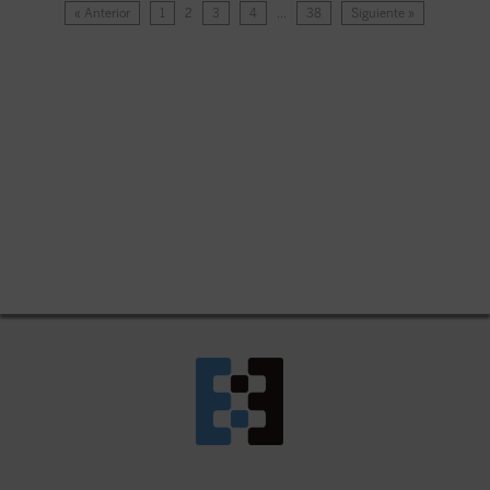
« Anterior
1
2
3
4
…
38
Siguiente »