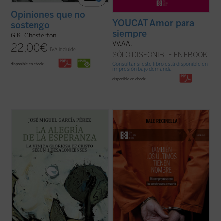
Opiniones que no
YOUCAT Amor para
sostengo
siempre
G.K. Chesterton
VV.AA.
22,00
€
IVA incluido
SÓLO DISPONIBLE EN EBOOK
Consultar si este libro está disponible en
disponible en ebook:
impresión bajo demanda
disponible en ebook:
El lector encontrará aquí una investigación
Con una mirada profunda y compasiva,
que devuelve a la palabra paulina su
Recinella nos invita a ver lo que casi nadie
tonalidad originaria, abierta a la plenitud
quiere mirar: el rostro humano detrás de
cristológica, y que constituye una
una sentencia, el clamor que ningún
aportación decisiva para comprender la
tribunal alcanza a oír. Mientras el tiempo se
esperanza cristiana como fuente de alegría
acerca a su final, él permanece junto ...
(ver
...
(ver ficha)
ficha)