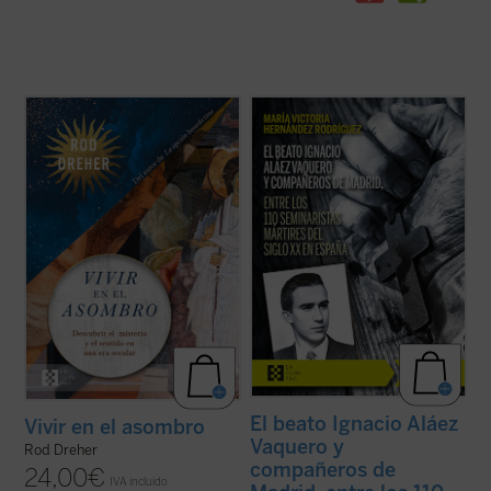
Rod Dreher narra cómo Occidente fue
La beatificación de estos 11 mártires, en
perdiendo su capacidad de asombrarse,
2026, coincide con el noventa aniversario
cómo se «desencantó», y muestra, con
de la explosión sangrienta, en 1936, de la
ejemplos concretos y profundamente
persecución del siglo XX en España. La
humanos, que ese encantamiento no ha
postuladora de su Causa de beatificación
desaparecido: simplemente hemos
presenta aquí una breve pero ...
(ver ficha)
olvidado el sentido de la ...
(ver ficha)
El beato Ignacio Aláez
Vivir en el asombro
Vaquero y
Rod Dreher
compañeros de
24,00
€
IVA incluido