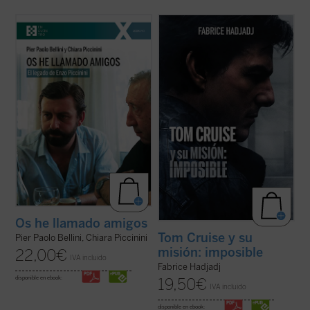
¿Quién era Enzo Piccinini, el cirujano que
Hadjadj mira a Tom Cruise más allá del
murió trágicamente en un accidente de
cine. Cuando un actor se convierte en
coche en mayo de 1999, amigo de Luigi
símbolo de una generación,
Giussani e incansable impulsor de
inevitablemente refleja algo de su época.
numerosas iniciativas religiosas, sociales y
Por eso, al hablar de Tom, hablamos
culturales en su región de Emilia Romaña y
también de toda la humanidad. Entre
...
(ver ficha)
filosofía, teología y ...
(ver ficha)
Os he llamado amigos
Tom Cruise y su
Pier Paolo Bellini, Chiara Piccinini
misión: imposible
22,00
€
IVA incluido
Fabrice Hadjadj
disponible en ebook:
19,50
€
IVA incluido
disponible en ebook: