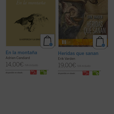
ficha)
cisterciense, este libro nos invita a
contemplar ...
(ver ficha)
En la montaña
Heridas que sanan
Adrien Candiard
Erik Varden
14,00
€
19,00
€
IVA incluido
IVA incluido
disponible en ebook:
disponible en ebook: