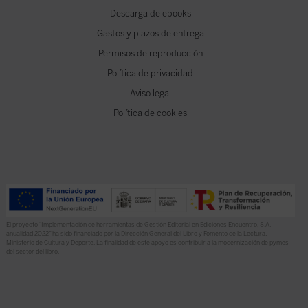
Descarga de ebooks
Gastos y plazos de entrega
Permisos de reproducción
Política de privacidad
Aviso legal
Política de cookies
El proyecto “Implementación de herramientas de Gestión Editorial en Ediciones Encuentro, S.A.
anualidad 2022” ha sido financiado por la Dirección General del Libro y Fomento de la Lectura,
Ministerio de Cultura y Deporte. La finalidad de este apoyo es contribuir a la modernización de pymes
del sector del libro.