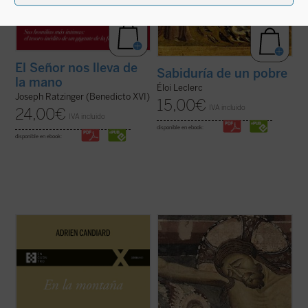
El Señor nos lleva de
Sabiduría de un pobre
la mano
Éloi Leclerc
Joseph Ratzinger (Benedicto XVI)
15,00
€
IVA incluido
24,00
€
IVA incluido
disponible en ebook:
disponible en ebook:
En
En la montaña. La aspereza y la gracia
,
Adrien Candiard nos conduce al corazón
¿Qué hacer cuando el sufrimiento se
del Sermón de la Montaña, allí donde Jesús
vuelve insoportable y las respuestas
proclama las Bienaventuranzas y propone
convencionales ya no bastan? El monje y
exigencias que parecen inalcanzables:
obispo Erik Varden nos propone un camino.
amar a los enemigos, perdonar ...
(ver
Inspirándose en un antiguo poema
ficha)
cisterciense, este libro nos invita a
contemplar ...
(ver ficha)