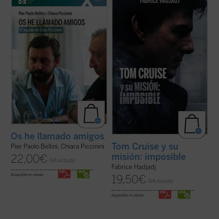
murió trágicamente en un accidente de
cine. Cuando un actor se convierte en
coche en mayo de 1999, amigo de Luigi
símbolo de una generación,
Giussani e incansable impulsor de
inevitablemente refleja algo de su época.
numerosas iniciativas religiosas, sociales y
Por eso, al hablar de Tom, hablamos
culturales en su región de Emilia Romaña y
también de toda la humanidad. Entre
...
(ver ficha)
filosofía, teología y ...
(ver ficha)
Os he llamado amigos
Tom Cruise y su
Pier Paolo Bellini, Chiara Piccinini
misión: imposible
22,00
€
IVA incluido
Fabrice Hadjadj
disponible en ebook:
19,50
€
IVA incluido
disponible en ebook: