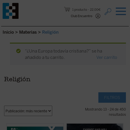
Saltar al contenido.
1 producto
22,00€
Club Encuentro
Inicio
>
Materias
>
Religión
“¿Una Europa todavía cristiana?” se ha
añadido a tu carrito.
Ver carrito
Religión
FILTROS
Mostrando 13 - 24 de 450
resultados
¿Quién era Enzo Piccinini, el cirujano que
Hadjadj mira a Tom Cruise más allá del