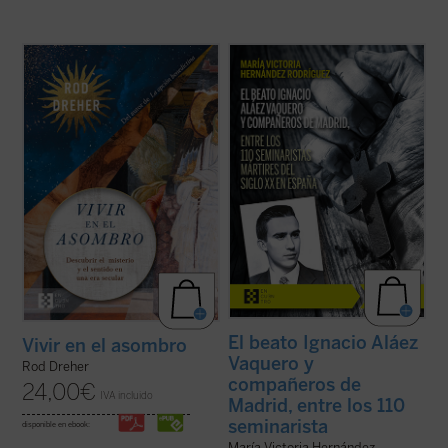
Rod Dreher narra cómo Occidente fue
La beatificación de estos 11 mártires, en
perdiendo su capacidad de asombrarse,
2026, coincide con el noventa aniversario
cómo se «desencantó», y muestra, con
de la explosión sangrienta, en 1936, de la
ejemplos concretos y profundamente
persecución del siglo XX en España. La
humanos, que ese encantamiento no ha
postuladora de su Causa de beatificación
desaparecido: simplemente hemos
presenta aquí una breve pero ...
(ver ficha)
olvidado el sentido de la ...
(ver ficha)
El beato Ignacio Aláez
Vivir en el asombro
Vaquero y
Rod Dreher
compañeros de
24,00
€
IVA incluido
Madrid, entre los 110
seminarista
disponible en ebook:
María Victoria Hernández