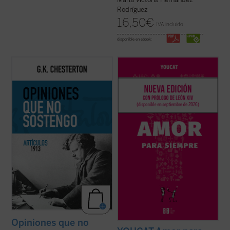
Rodríguez
16,50
€
IVA incluido
disponible en ebook:
Esta publicación contiene artículos
Basado en casi mil preguntas de jóvenes
dedicados a temas habituales como la
de más de treinta países, y elaborado por
literatura y la educación, pero sobre todo
sacerdotes, matrimonios y teólogos, este
destacan los asuntos políticos: la
libro acompaña a la pareja antes, durante y
implicación en casos de corrupción del
después de la preparación matrimonial,
gobierno británico marcó una diferencia en
ayudándola a reflexionar, ...
(ver ficha)
...
(ver ficha)
Opiniones que no