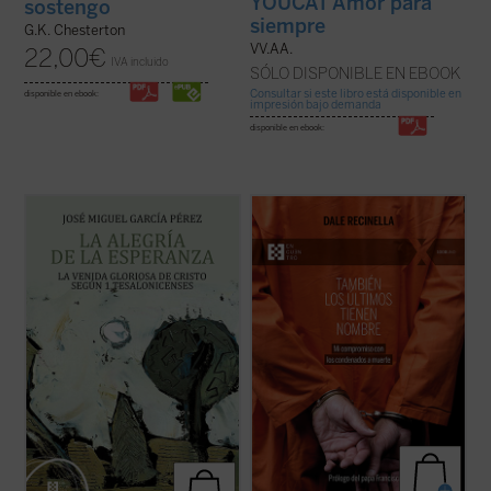
YOUCAT Amor para
sostengo
siempre
G.K. Chesterton
VV.AA.
22,00
€
IVA incluido
SÓLO DISPONIBLE EN EBOOK
Consultar si este libro está disponible en
disponible en ebook:
impresión bajo demanda
disponible en ebook:
El lector encontrará aquí una investigación
Con una mirada profunda y compasiva,
que devuelve a la palabra paulina su
Recinella nos invita a ver lo que casi nadie
tonalidad originaria, abierta a la plenitud
quiere mirar: el rostro humano detrás de
cristológica, y que constituye una
una sentencia, el clamor que ningún
aportación decisiva para comprender la
tribunal alcanza a oír. Mientras el tiempo se
esperanza cristiana como fuente de alegría
acerca a su final, él permanece junto ...
(ver
...
(ver ficha)
ficha)