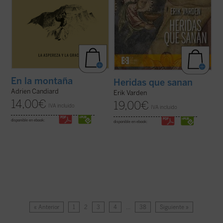
En la montaña
Heridas que sanan
Adrien Candiard
Erik Varden
14,00
€
19,00
€
IVA incluido
IVA incluido
disponible en ebook:
disponible en ebook:
« Anterior
1
2
3
4
…
38
Siguiente »