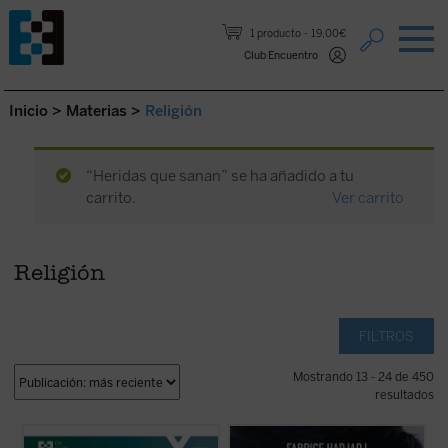
Saltar al contenido.
1 producto
19,00€
Club Encuentro
Inicio
>
Materias
>
Religión
“Heridas que sanan” se ha añadido a tu
carrito.
Ver carrito
Religión
FILTROS
Mostrando 13 - 24 de 450
resultados
¿Quién era Enzo Piccinini, el cirujano que
Hadjadj mira a Tom Cruise más allá del