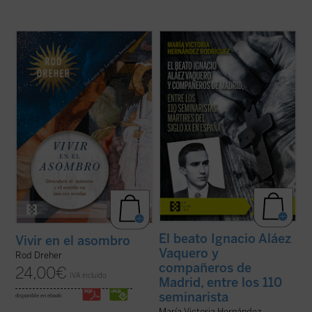
Rod Dreher narra cómo Occidente fue
La beatificación de estos 11 mártires, en
perdiendo su capacidad de asombrarse,
2026, coincide con el noventa aniversario
cómo se «desencantó», y muestra, con
de la explosión sangrienta, en 1936, de la
ejemplos concretos y profundamente
persecución del siglo XX en España. La
humanos, que ese encantamiento no ha
postuladora de su Causa de beatificación
desaparecido: simplemente hemos
presenta aquí una breve pero ...
(ver ficha)
olvidado el sentido de la ...
(ver ficha)
El beato Ignacio Aláez
Vivir en el asombro
Vaquero y
Rod Dreher
compañeros de
24,00
€
IVA incluido
Madrid, entre los 110
seminarista
disponible en ebook:
María Victoria Hernández