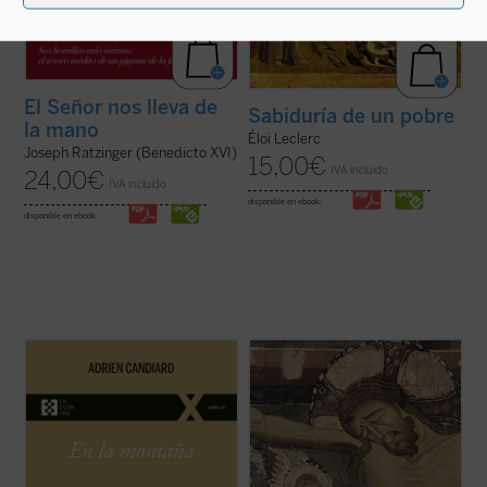
El Señor nos lleva de
Sabiduría de un pobre
la mano
Éloi Leclerc
Joseph Ratzinger (Benedicto XVI)
15,00
€
IVA incluido
24,00
€
IVA incluido
disponible en ebook:
disponible en ebook:
En
En la montaña. La aspereza y la gracia
,
Adrien Candiard nos conduce al corazón
¿Qué hacer cuando el sufrimiento se
del Sermón de la Montaña, allí donde Jesús
vuelve insoportable y las respuestas
proclama las Bienaventuranzas y propone
convencionales ya no bastan? El monje y
exigencias que parecen inalcanzables:
obispo Erik Varden nos propone un camino.
amar a los enemigos, perdonar ...
(ver
Inspirándose en un antiguo poema
ficha)
cisterciense, este libro nos invita a
contemplar ...
(ver ficha)