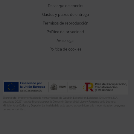
Descarga de ebooks
Gastos y plazos de entrega
Permisos de reproducción
Política de privacidad
Aviso legal
Política de cookies
El proyecto “Implementación de herramientas de Gestión Editorial en Ediciones Encuentro, S.A.
anualidad 2022” ha sido financiado por la Dirección General del Libro y Fomento de la Lectura,
Ministerio de Cultura y Deporte. La finalidad de este apoyo es contribuir a la modernización de pymes
del sector del libro.