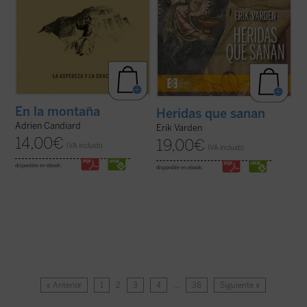
En la montaña
Heridas que sanan
Adrien Candiard
Erik Varden
14,00
€
19,00
€
IVA incluido
IVA incluido
disponible en ebook:
disponible en ebook:
« Anterior
1
2
3
4
…
38
Siguiente »