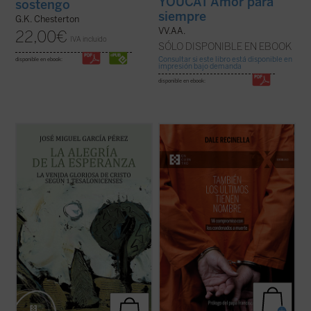
YOUCAT Amor para
sostengo
siempre
G.K. Chesterton
VV.AA.
22,00
€
IVA incluido
SÓLO DISPONIBLE EN EBOOK
Consultar si este libro está disponible en
disponible en ebook:
impresión bajo demanda
disponible en ebook:
El lector encontrará aquí una investigación
Con una mirada profunda y compasiva,
que devuelve a la palabra paulina su
Recinella nos invita a ver lo que casi nadie
tonalidad originaria, abierta a la plenitud
quiere mirar: el rostro humano detrás de
cristológica, y que constituye una
una sentencia, el clamor que ningún
aportación decisiva para comprender la
tribunal alcanza a oír. Mientras el tiempo se
esperanza cristiana como fuente de alegría
acerca a su final, él permanece junto ...
(ver
...
(ver ficha)
ficha)