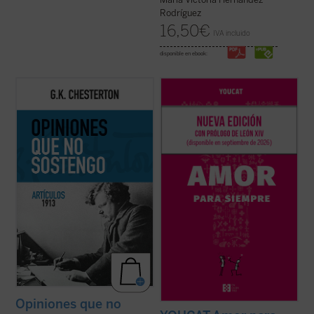
Rodríguez
16,50
€
IVA incluido
disponible en ebook:
Esta publicación contiene artículos
Basado en casi mil preguntas de jóvenes
dedicados a temas habituales como la
de más de treinta países, y elaborado por
literatura y la educación, pero sobre todo
sacerdotes, matrimonios y teólogos, este
destacan los asuntos políticos: la
libro acompaña a la pareja antes, durante y
implicación en casos de corrupción del
después de la preparación matrimonial,
gobierno británico marcó una diferencia en
ayudándola a reflexionar, ...
(ver ficha)
...
(ver ficha)
Opiniones que no