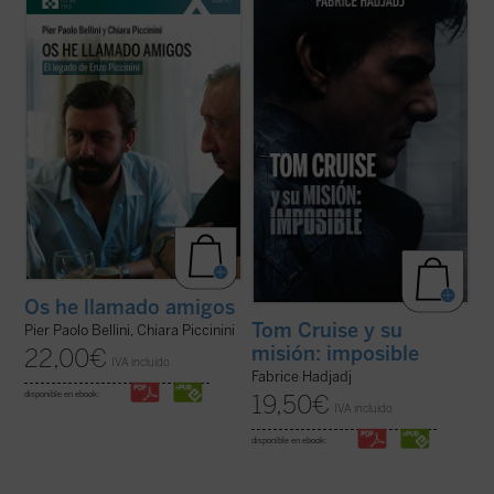
murió trágicamente en un accidente de
cine. Cuando un actor se convierte en
coche en mayo de 1999, amigo de Luigi
símbolo de una generación,
Giussani e incansable impulsor de
inevitablemente refleja algo de su época.
numerosas iniciativas religiosas, sociales y
Por eso, al hablar de Tom, hablamos
culturales en su región de Emilia Romaña y
también de toda la humanidad. Entre
...
(ver ficha)
filosofía, teología y ...
(ver ficha)
Os he llamado amigos
Tom Cruise y su
Pier Paolo Bellini, Chiara Piccinini
misión: imposible
22,00
€
IVA incluido
Fabrice Hadjadj
disponible en ebook:
19,50
€
IVA incluido
disponible en ebook: