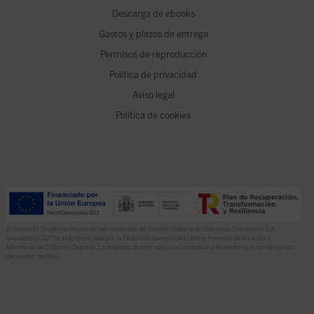
Descarga de ebooks
Gastos y plazos de entrega
Permisos de reproducción
Política de privacidad
Aviso legal
Política de cookies
El proyecto “Implementación de herramientas de Gestión Editorial en Ediciones Encuentro, S.A.
anualidad 2022” ha sido financiado por la Dirección General del Libro y Fomento de la Lectura,
Ministerio de Cultura y Deporte. La finalidad de este apoyo es contribuir a la modernización de pymes
del sector del libro.