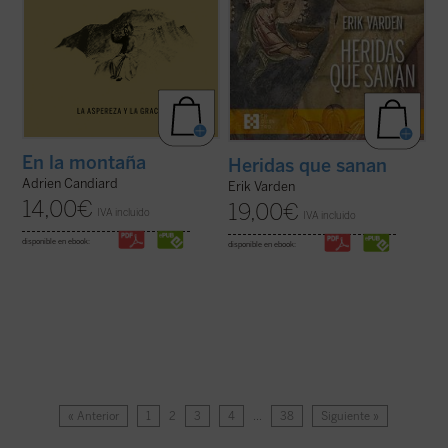
En la montaña
Heridas que sanan
Adrien Candiard
Erik Varden
14,00
€
19,00
€
IVA incluido
IVA incluido
disponible en ebook:
disponible en ebook:
« Anterior
1
2
3
4
…
38
Siguiente »