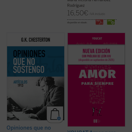
Rodríguez
16,50
€
IVA incluido
disponible en ebook:
Esta publicación contiene artículos
Basado en casi mil preguntas de jóvenes
dedicados a temas habituales como la
de más de treinta países, y elaborado por
literatura y la educación, pero sobre todo
sacerdotes, matrimonios y teólogos, este
destacan los asuntos políticos: la
libro acompaña a la pareja antes, durante y
implicación en casos de corrupción del
después de la preparación matrimonial,
gobierno británico marcó una diferencia en
ayudándola a reflexionar, ...
(ver ficha)
...
(ver ficha)
Opiniones que no