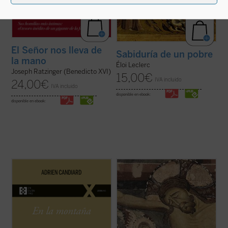
El Señor nos lleva de
Sabiduría de un pobre
la mano
Éloi Leclerc
Joseph Ratzinger (Benedicto XVI)
15,00
€
IVA incluido
24,00
€
IVA incluido
disponible en ebook:
disponible en ebook:
En
En la montaña. La aspereza y la gracia
,
Adrien Candiard nos conduce al corazón
¿Qué hacer cuando el sufrimiento se
del Sermón de la Montaña, allí donde Jesús
vuelve insoportable y las respuestas
proclama las Bienaventuranzas y propone
convencionales ya no bastan? El monje y
exigencias que parecen inalcanzables:
obispo Erik Varden nos propone un camino.
amar a los enemigos, perdonar ...
(ver
Inspirándose en un antiguo poema
ficha)
cisterciense, este libro nos invita a
contemplar ...
(ver ficha)