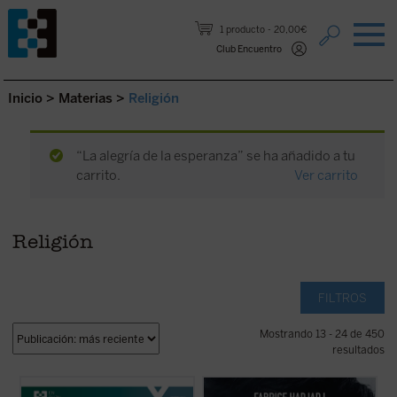
Saltar al contenido.
1 producto
20,00€
Club Encuentro
Inicio
>
Materias
>
Religión
“La alegría de la esperanza” se ha añadido a tu
carrito.
Ver carrito
Religión
FILTROS
Mostrando 13 - 24 de 450
resultados
¿Quién era Enzo Piccinini, el cirujano que
Hadjadj mira a Tom Cruise más allá del