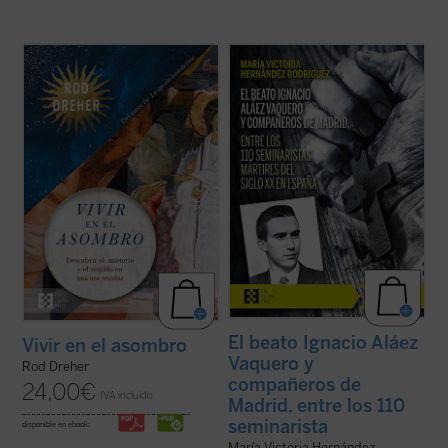
Rod Dreher narra cómo Occidente fue
La beatificación de estos 11 mártires, en
perdiendo su capacidad de asombrarse,
2026, coincide con el noventa aniversario
cómo se «desencantó», y muestra, con
de la explosión sangrienta, en 1936, de la
ejemplos concretos y profundamente
persecución del siglo XX en España. La
humanos, que ese encantamiento no ha
postuladora de su Causa de beatificación
desaparecido: simplemente hemos
presenta aquí una breve pero ...
(ver ficha)
olvidado el sentido de la ...
(ver ficha)
El beato Ignacio Aláez
Vivir en el asombro
Vaquero y
Rod Dreher
compañeros de
24,00
€
IVA incluido
Madrid, entre los 110
seminarista
disponible en ebook:
María Victoria Hernández