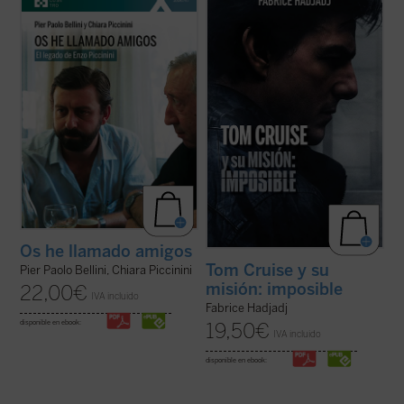
murió trágicamente en un accidente de
cine. Cuando un actor se convierte en
coche en mayo de 1999, amigo de Luigi
símbolo de una generación,
Giussani e incansable impulsor de
inevitablemente refleja algo de su época.
numerosas iniciativas religiosas, sociales y
Por eso, al hablar de Tom, hablamos
culturales en su región de Emilia Romaña y
también de toda la humanidad. Entre
...
(ver ficha)
filosofía, teología y ...
(ver ficha)
Os he llamado amigos
Tom Cruise y su
Pier Paolo Bellini, Chiara Piccinini
misión: imposible
22,00
€
IVA incluido
Fabrice Hadjadj
disponible en ebook:
19,50
€
IVA incluido
disponible en ebook: