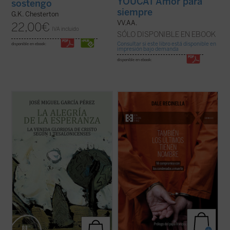
YOUCAT Amor para
sostengo
siempre
G.K. Chesterton
VV.AA.
22,00
€
IVA incluido
SÓLO DISPONIBLE EN EBOOK
Consultar si este libro está disponible en
disponible en ebook:
impresión bajo demanda
disponible en ebook:
El lector encontrará aquí una investigación
Con una mirada profunda y compasiva,
que devuelve a la palabra paulina su
Recinella nos invita a ver lo que casi nadie
tonalidad originaria, abierta a la plenitud
quiere mirar: el rostro humano detrás de
cristológica, y que constituye una
una sentencia, el clamor que ningún
aportación decisiva para comprender la
tribunal alcanza a oír. Mientras el tiempo se
esperanza cristiana como fuente de alegría
acerca a su final, él permanece junto ...
(ver
...
(ver ficha)
ficha)