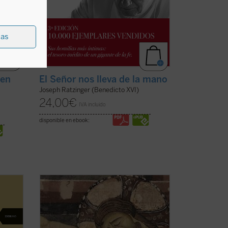
ias
nen
El Señor nos lleva de la mano
Joseph Ratzinger (Benedicto XVI)
24,00
€
IVA incluido
disponible en ebook:
e al
¿Qué hacer cuando el sufrimiento se
allí
vuelve insoportable y las respuestas
convencionales ya no bastan? El monje y
ncias
obispo Erik Varden nos propone un