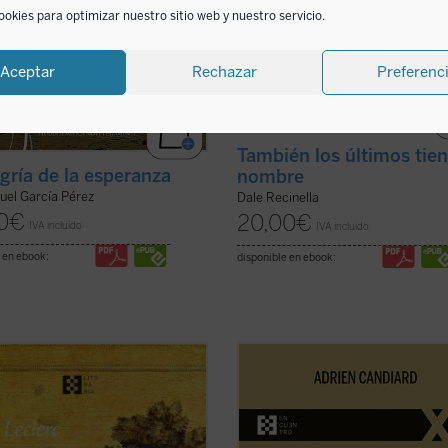
ookies para optimizar nuestro sitio web y nuestro servicio.
Aceptar
Rechazar
Preferenc
También los últimos tie
egría de la esperanza
nombre
uel García Pérez
Dale Recinella
0
€
20,00
€
IVA incluido
IVA incluido
 en ebook:
disponible en ebook:
trata de un tratado ni de una
En
En la montaña. La aspereza y la
fía al uso, sino de una narración
gracia
, Adrien Candiard nos conduc
adora que, sin dejar de ser
corazón del Sermón de la Montaña, 
damente fiel, invita a recorrer la
donde Jesús proclama las
encia franciscana como una
Bienaventuranzas y propone exige