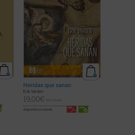
los
camino. Inspirándose en un antiguo
poema cisterciense, este libro nos invita
a contemplar ...
(ver ficha)
Heridas que sanan
Erik Varden
19,00
€
IVA incluido
disponible en ebook: