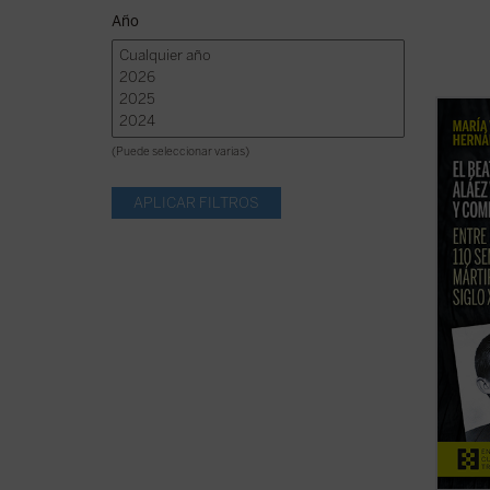
Año
La bea
2026, 
(Puede seleccionar varias)
de la 
persec
postul
presen
ficha)