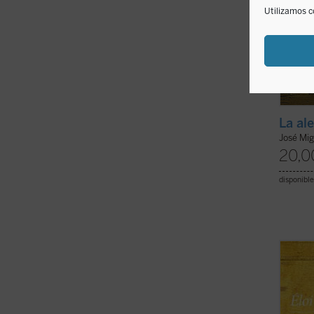
Utilizamos c
La al
José Mig
20,0
disponible
No se 
biogra
cautiv
profun
experi