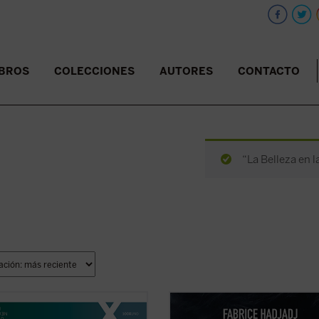
IBROS
COLECCIONES
AUTORES
CONTACTO
“La Belleza en l
 era Enzo Piccinini, el cirujano que
Hadjadj mira a Tom Cruise más allá