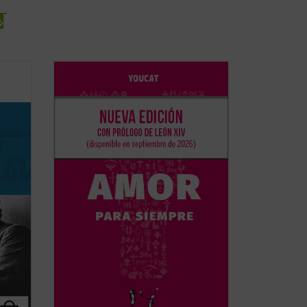
Basado en casi mil preguntas de jóvenes
 la
de más de treinta países, y elaborado por
e todo
sacerdotes, matrimonios y teólogos, este
libro acompaña a la pareja antes,
 del
durante y después de la preparación
encia
matrimonial, ayudándola a reflexionar, ...
(ver ficha)