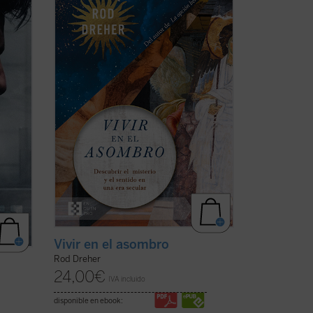
 en
perdiendo su capacidad de asombrarse,
cómo se «desencantó», y muestra, con
época.
ejemplos concretos y profundamente
s
humanos, que ese encantamiento no ha
re
desaparecido: simplemente hemos
olvidado el sentido de la ...
(ver ficha)
Vivir en el asombro
Rod Dreher
24,00
€
IVA incluido
disponible en ebook: