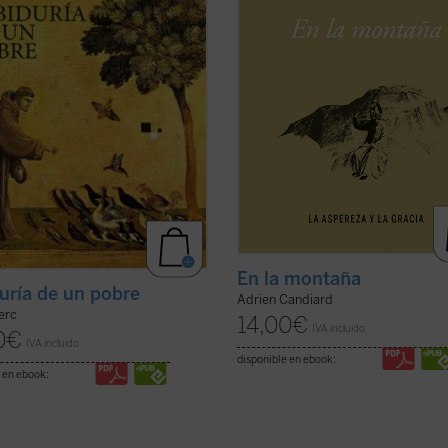
ia viva y cercana.
que parecen inalcanzables: amar a 
dición ofrece una nueva ...
(ver
enemigos, perdonar ...
(ver ficha)
En la montaña
uría de un pobre
Adrien Candiard
lerc
14,00
€
IVA incluido
0
€
IVA incluido
disponible en ebook:
 en ebook: