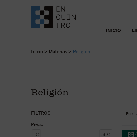
SALTAR AL CONTENIDO.
INICIO
L
Inicio
>
Materias
>
Religión
Religión
FILTROS
Precio
¿Quién
1€
55€