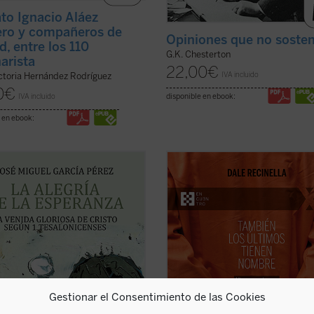
ato Ignacio Aláez
ro y compañeros de
Opiniones que no soste
d, entre los 110
G.K. Chesterton
arista
22,00
€
IVA incluido
ctoria Hernández Rodríguez
0
€
disponible en ebook:
IVA incluido
 en ebook:
tor encontrará aquí una
Con una mirada profunda y compas
igación que devuelve a la palabra
Recinella nos invita a ver lo que cas
a su tonalidad originaria, abierta a
nadie quiere mirar: el rostro huma
nitud cristológica, y que constituye
detrás de una sentencia, el clamor
ortación decisiva para
ningún tribunal alcanza a oír. Mient
nder la esperanza cristiana como
tiempo se acerca a su final, él pe
de alegría ...
(ver ficha)
junto ...
(ver ficha)
Gestionar el Consentimiento de las Cookies