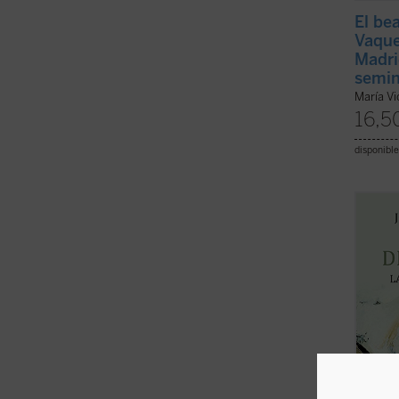
El be
Vaque
Madri
semin
María Vi
16,5
disponible
El lec
invest
paulin
la ple
una ap
compre
fuente 