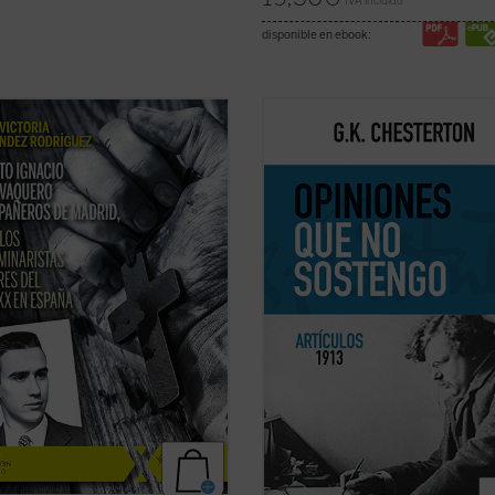
IVA incluido
disponible en ebook:
tificación de estos 11 mártires, en
Esta publicación contiene artículos
coincide con el noventa aniversario
dedicados a temas habituales como
explosión sangrienta, en 1936, de la
literatura y la educación, pero sobr
ución del siglo XX en España. La
destacan los asuntos políticos: la
adora de su Causa de beatificación
implicación en casos de corrupción
ta aquí una breve pero ...
(ver
gobierno británico marcó una difer
en ...
(ver ficha)