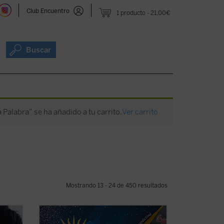
Club Encuentro
1 producto
21,00€
Buscar
a Palabra” se ha añadido a tu carrito.
Ver carrito
Mostrando 13 - 24 de 450 resultados
 del
Rod Dreher narra cómo Occidente fue