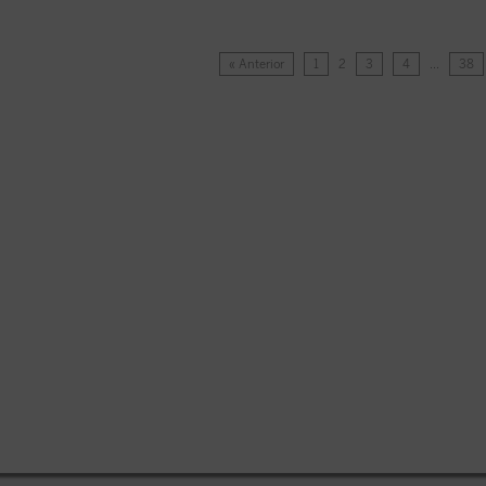
« Anterior
1
2
3
4
…
38