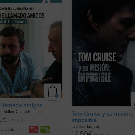
trágicamente en un accidente de
cine. Cuando un actor se convierte
en mayo de 1999, amigo de Luigi
símbolo de una generación,
ni e incansable impulsor de
inevitablemente refleja algo de su 
sas iniciativas religiosas, sociales
Por eso, al hablar de Tom, hablamo
urales en su región de Emilia
también de toda la humanidad. Ent
 y ...
(ver ficha)
filosofía, teología y ...
(ver ficha)
 llamado amigos
o Bellini, Chiara Piccinini
Tom Cruise y su misión:
0
€
imposible
IVA incluido
Fabrice Hadjadj
 en ebook:
19,50
€