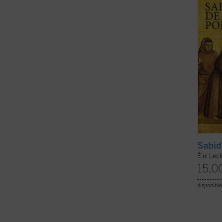
histor
Esta e
ficha)
Sabid
Éloi Lec
15,0
disponible