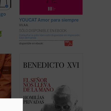
ngo
YOUCAT Amor para siempre
VV.AA.
SÓLO DISPONIBLE EN EBOOK
Consultar si este libro está disponible en impresión
bajo demanda
disponible en ebook:
iva,
La riqueza espiritual, el genio teológico y
i
la libertad de espíritu de Joseph
no
Ratzinger resplandecen plenamente en
 que
estas páginas, que aúnan la Palabra de
ras el
Dios, las referencias a los Padres de la
rmanece
Iglesia y la actualidad de la vida del
creyente. ...
(ver ficha)