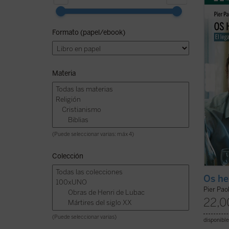
murió 
coche 
Giussa
Formato (papel/ebook)
numero
y cult
Romaña
Materia
(Puede seleccionar varias: máx 4)
Colección
Os he
Pier Paol
22,0
(Puede seleccionar varias)
disponible