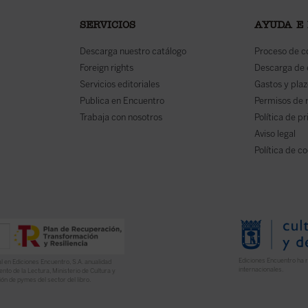
SERVICIOS
AYUDA E
Descarga nuestro catálogo
Proceso de 
Foreign rights
Descarga de
Servicios editoriales
Gastos y plaz
Publica en Encuentro
Permisos de 
Trabaja con nosotros
Política de p
Aviso legal
Política de c
Ediciones Encuentro ha r
l en Ediciones Encuentro, S.A. anualidad
internacionales.
nto de la Lectura, Ministerio de Cultura y
ón de pymes del sector del libro.