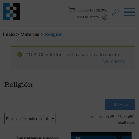
Saltar al contenido.
1 producto
28,00€
Club Encuentro
Inicio
>
Materias
>
Religión
“G.K. Chesterton” se ha añadido a tu carrito.
Ver carrito
Religión
FILTROS
Mostrando 25 - 36 de 450
resultados
Catolicismo y democracia
recorre la
En este libro lúcido y provocador, Luigi