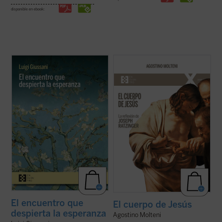
disponible en ebook:
Estas páginas ofrecen las lecciones, el
Este ensayo se adentra en preguntas tan
diálogo en asamblea y la síntesis, hasta
simples como profundas: ¿qué significa
ahora inéditos, de Luigi Giussani con
que Jesús tuvo un cuerpo como el nuestro?
jóvenes universitarios de Comunión y
¿Cómo pensó Joseph Ratzinger el cuerpo
Liberación en 1985. Giussani propone una
de Jesús? No como un detalle más de la fe
inversión de perspectiva: las necesidades
cristiana, sino como una clave para ...
(ver
...
(ver ficha)
ficha)
El encuentro que
El cuerpo de Jesús
despierta la esperanza
Agostino Molteni