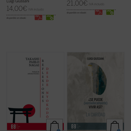
Luigi Giussani
21,00
€
IVA incluido
14,00
€
IVA incluido
disponible en ebook:
disponible en ebook:
Reflexiones desde Nyokodō
reúne una
Giussani continúa su diálogo abierto en
serie de escritos breves, meditaciones y
este tercer y último volumen dedicado a la
cartas suyas que conforman una obra
caridad, junto con su condición esencial, el
valiosísima para seguir, a través de una
sacrificio, y su consecuencia práctica, la
intimidad familiar con él, los pasos de
virginidad....
(ver ficha)
Takashi hacia el encuentro final con ...
(ver
ficha)