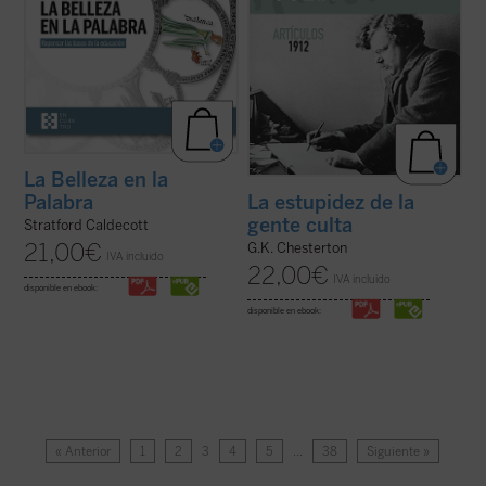
La Belleza en la
Palabra
La estupidez de la
gente culta
Stratford Caldecott
21,00
€
G.K. Chesterton
IVA incluido
22,00
€
IVA incluido
disponible en ebook:
disponible en ebook:
« Anterior
1
2
3
4
5
…
38
Siguiente »