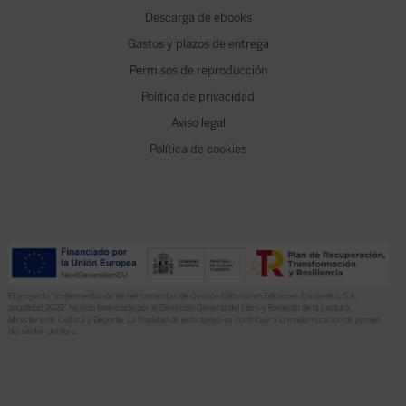
Descarga de ebooks
Gastos y plazos de entrega
Permisos de reproducción
Política de privacidad
Aviso legal
Política de cookies
El proyecto “Implementación de herramientas de Gestión Editorial en Ediciones Encuentro, S.A.
anualidad 2022” ha sido financiado por la Dirección General del Libro y Fomento de la Lectura,
Ministerio de Cultura y Deporte. La finalidad de este apoyo es contribuir a la modernización de pymes
del sector del libro.