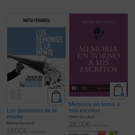
Con ejemplos que van desde las redes
Este volumen incluye
Memoria sobre mis
sociales como fábricas de certezas
primeros veinte años
y
Memoria en torno a
instantáneas hasta teorías sobre los
mis escritos
. Ambas Memorias nos
Kennedy o los hombres murciélago en la
permiten conocer la vida y la obra de Henri
Luna, Ferraresi nos enfrenta con humor y
de Lubac desde su nacimiento en 1896
lucidez al caos de un mundo en el que ya no
hasta el final de su período militar ...
(ver
se confía ...
(ver ficha)
ficha)
Memoria en torno a
mis escritos
Los demonios de la
mente
Henri de Lubac
28,00
€
Mattia Ferraresi
IVA incluido
19,00
€
IVA incluido
disponible en ebook: