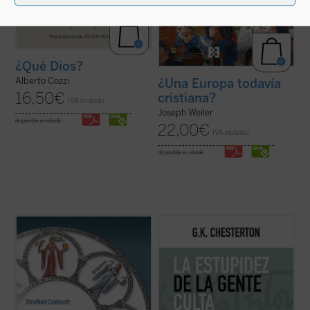
¿Qué Dios?
Alberto Cozzi
¿Una Europa todavía
16,50
€
cristiana?
IVA incluido
Joseph Weiler
disponible en ebook:
22,00
€
IVA incluido
disponible en ebook:
La Belleza en la Palabra
es una
Este es el volumen siete de la colección de
contribución única para devolver la
artículos publicados en el semanario
The
realidad al centro del aprendizaje. A los
Illustrated London News
. Los intereses de
interrogantes ¿qué es una buena
Chesterton son muchos, pero su mirada no
educación? o ¿para qué sirve?, Stratford
es dispersa sino precisa, rebosante en
Caldecott ensaya una respuesta arrojando
ingenio y humor hasta la ...
(ver ficha)
una nueva ...
(ver ficha)