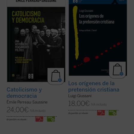
evolución del pensamiento político católico
Giussani se adentra en la cuestión decisiva
desde la Revolución francesa hasta hoy.
del cristianismo: su pretensión única e
Émile Perreau-Saussine analiza cómo la
irreductible.
Los orígenes de la pretensión
Iglesia respondió a la democracia liberal,
cristiana
no es un tratado teológico, sino
un sistema para el que no ...
(ver ficha)
una propuesta ...
(ver ficha)
Los orígenes de la
pretensión cristiana
Catolicismo y
democracia
Luigi Giussani
18,00
€
Émile Perreau-Saussine
IVA incluido
24,00
€
IVA incluido
disponible en ebook:
disponible en ebook: