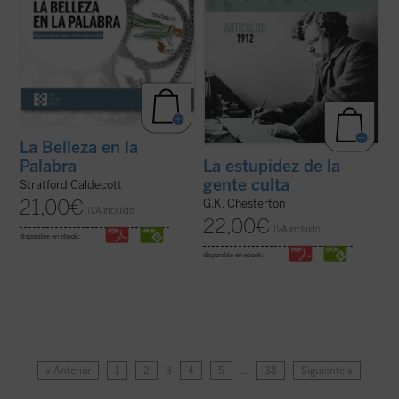
La Belleza en la
Palabra
La estupidez de la
gente culta
Stratford Caldecott
21,00
€
G.K. Chesterton
IVA incluido
22,00
€
IVA incluido
disponible en ebook:
disponible en ebook:
« Anterior
1
2
3
4
5
…
38
Siguiente »