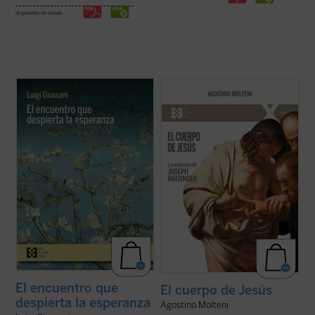
disponible en ebook:
Estas páginas ofrecen las lecciones, el
Este ensayo se adentra en preguntas tan
diálogo en asamblea y la síntesis, hasta
simples como profundas: ¿qué significa
ahora inéditos, de Luigi Giussani con
que Jesús tuvo un cuerpo como el nuestro?
jóvenes universitarios de Comunión y
¿Cómo pensó Joseph Ratzinger el cuerpo
Liberación en 1985. Giussani propone una
de Jesús? No como un detalle más de la fe
inversión de perspectiva: las necesidades
cristiana, sino como una clave para ...
(ver
...
(ver ficha)
ficha)
El encuentro que
El cuerpo de Jesús
despierta la esperanza
Agostino Molteni