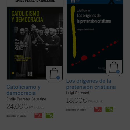
evolución del pensamiento político católico
Giussani se adentra en la cuestión decisiva
desde la Revolución francesa hasta hoy.
del cristianismo: su pretensión única e
Émile Perreau-Saussine analiza cómo la
irreductible.
Los orígenes de la pretensión
Iglesia respondió a la democracia liberal,
cristiana
no es un tratado teológico, sino
un sistema para el que no ...
(ver ficha)
una propuesta ...
(ver ficha)
Los orígenes de la
pretensión cristiana
Catolicismo y
democracia
Luigi Giussani
18,00
€
Émile Perreau-Saussine
IVA incluido
24,00
€
IVA incluido
disponible en ebook:
disponible en ebook: