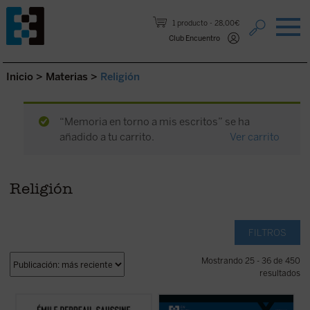
Saltar al contenido.
1 producto
28,00€
Club Encuentro
Inicio
>
Materias
>
Religión
“Memoria en torno a mis escritos” se ha
añadido a tu carrito.
Ver carrito
Religión
FILTROS
Mostrando 25 - 36 de 450
resultados
Catolicismo y democracia
recorre la
En este libro lúcido y provocador, Luigi