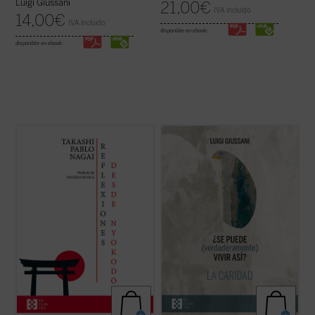
Luigi Giussani
21,00
€
IVA incluido
14,00
€
IVA incluido
disponible en ebook:
disponible en ebook:
Reflexiones desde Nyokodō
reúne una
Giussani continúa su diálogo abierto en
serie de escritos breves, meditaciones y
este tercer y último volumen dedicado a la
cartas suyas que conforman una obra
caridad, junto con su condición esencial, el
valiosísima para seguir, a través de una
sacrificio, y su consecuencia práctica, la
intimidad familiar con él, los pasos de
virginidad....
(ver ficha)
Takashi hacia el encuentro final con ...
(ver
ficha)