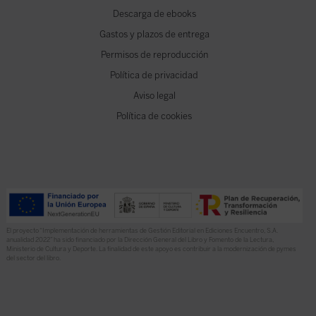
Descarga de ebooks
Gastos y plazos de entrega
Permisos de reproducción
Política de privacidad
Aviso legal
Política de cookies
El proyecto “Implementación de herramientas de Gestión Editorial en Ediciones Encuentro, S.A.
anualidad 2022” ha sido financiado por la Dirección General del Libro y Fomento de la Lectura,
Ministerio de Cultura y Deporte. La finalidad de este apoyo es contribuir a la modernización de pymes
del sector del libro.