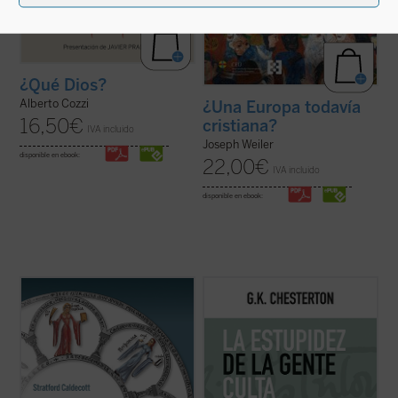
¿Qué Dios?
Alberto Cozzi
¿Una Europa todavía
16,50
€
cristiana?
IVA incluido
Joseph Weiler
disponible en ebook:
22,00
€
IVA incluido
disponible en ebook:
La Belleza en la Palabra
es una
Este es el volumen siete de la colección de
contribución única para devolver la
artículos publicados en el semanario
The
realidad al centro del aprendizaje. A los
Illustrated London News
. Los intereses de
interrogantes ¿qué es una buena
Chesterton son muchos, pero su mirada no
educación? o ¿para qué sirve?, Stratford
es dispersa sino precisa, rebosante en
Caldecott ensaya una respuesta arrojando
ingenio y humor hasta la ...
(ver ficha)
una nueva ...
(ver ficha)