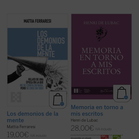
Con ejemplos que van desde las redes
Este volumen incluye
Memoria sobre mis
sociales como fábricas de certezas
primeros veinte años
y
Memoria en torno a
instantáneas hasta teorías sobre los
mis escritos
. Ambas Memorias nos
Kennedy o los hombres murciélago en la
permiten conocer la vida y la obra de Henri
Luna, Ferraresi nos enfrenta con humor y
de Lubac desde su nacimiento en 1896
lucidez al caos de un mundo en el que ya no
hasta el final de su período militar ...
(ver
se confía ...
(ver ficha)
ficha)
Memoria en torno a
mis escritos
Los demonios de la
mente
Henri de Lubac
28,00
€
Mattia Ferraresi
IVA incluido
19,00
€
IVA incluido
disponible en ebook: