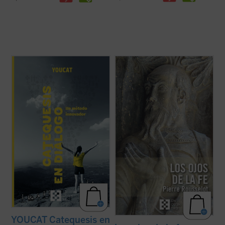
Catequesis en diálogo. Un método
A pesar de su lejanía (1910),
Los ojos de la
innovador
es el manual para todo el que
fe
continúa representando una concepción
quiera saber cómo hacer la catequesis de
teológica muy significativa en la historia
una forma nueva dejando una huella
moderna de las explicaciones acerca de la
profunda en la gente joven. Una
fe cristiana. En medio de la multiplicidad de
introducción general a la catequesis
estas, centradas unas ...
(ver ficha)
moderna, pero ...
(ver ficha)
YOUCAT Catequesis en