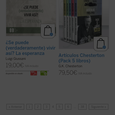
¿Se puede
(verdaderamente) vivir
así? La esperanza
Artículos Chesterton
Luigi Giussani
(Pack 5 libros)
19,00
€
G.K. Chesterton
IVA incluido
79,50
€
IVA incluido
disponible en ebook:
« Anterior
1
2
3
4
5
6
…
38
Siguiente »