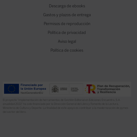
Descarga de ebooks
Gastos y plazos de entrega
Permisos de reproducción
Política de privacidad
Aviso legal
Política de cookies
El proyecto “Implementación de herramientas de Gestión Editorial en Ediciones Encuentro, S.A.
anualidad 2022” ha sido financiado por la Dirección General del Libro y Fomento de la Lectura,
Ministerio de Cultura y Deporte. La finalidad de este apoyo es contribuir a la modernización de pymes
del sector del libro.