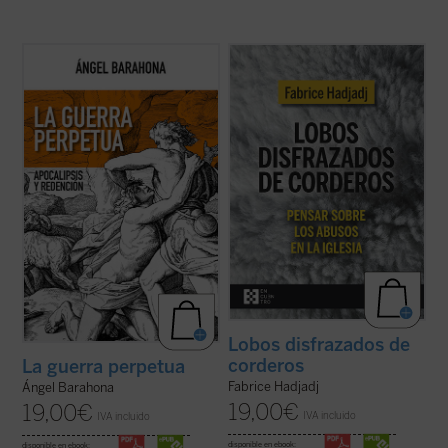
Las preguntas que surgen en este ensayo
Fabrice Hadjadj nos sumerge en las raíces
son inquietantes: ¿por qué la hostilidad
del mal, donde, según el Evangelio, «los
guerrera ha sido un hecho constatable,
lobos se disfrazan de corderos». Una
permanente a lo largo de la historia de la
denuncia de la mentira, la impostura y la
humanidad y podemos sospechar que lo
credulidad. Un alegato a favor de la fe. Un
seguirá siendo? ¿Por qué la actividad ...
(ver
ensayo vigorizante, ejemplar por su ...
(ver
ficha)
ficha)
Lobos disfrazados de
corderos
La guerra perpetua
Fabrice Hadjadj
Ángel Barahona
19,00
€
19,00
€
IVA incluido
IVA incluido
disponible en ebook:
disponible en ebook: