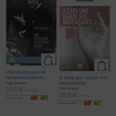
pertenecen a un momento delicado y
de los estudios emblemáticos de Rémi
crucial de la historia de Comunión y
Brague sobre el concepto de
mundo
. En
Liberación (CL). Se remontan a los años
una sucesión de breves capítulos expone
1968-1970, período en el que la experiencia
una teoría de la Providencia divina en la que
nacida de don Giussani en 1954 sufrió una
Dios provee a todos los ...
(ver ficha)
profunda ...
(ver ficha)
Una revolución de
nosotros mismos
A cada uno según sus
necesidades
Luigi Giussani
19,90
€
Rémi Brague
IVA incluido
18,00
€
IVA incluido
disponible en ebook:
disponible en ebook: