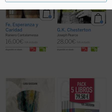
Fe, Esperanza y
Caridad
G.K. Chesterton
Raniero Cantalamessa
Joseph Pearce
16,00
€
28,00
€
IVA incluido
IVA incluido
disponible en ebook:
disponible en ebook:
En este volumen descubrimos, dice
G.K. Chesterton fue uno de los escritores
Giussani, que la esperanza es una palabra
más importantes del siglo XX. Publicó una
humana: «La esperanza cristiana es la más
extensa colección de libros, ensayos y
rica apertura a la realidad, el más rico
artículos, poemas, obras de teatro, novelas
descubrimiento en la realidad, la mayor
y cuentos que incluyen su famosa serie
exaltación de la realidad que el hombre ...
sobre el padre Brown. Se consideraba, ...
(ver ficha)
(ver ficha)