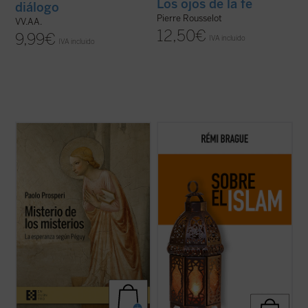
Los ojos de la fe
diálogo
Pierre Rousselot
VV.AA.
12,50
€
9,99
€
IVA incluido
IVA incluido
Paolo Prosperi no pretende en este ensayo
El Islam es objeto de interminables
ofrecer un comentario exhaustivo sobre
controversias y mucha confusión. Pero,
los
Misterios
de Péguy, sino que se fija un
¿qué es el Islam? ¿Una forma de
objetivo más circunscrito, pero no menos
relacionarse con Dios? ¿Una religión con
difícil: intentar comprender las razones que
sus propios dogmas y normas? ¿Una
llevan al autor de este ...
(ver ficha)
civilización? Rémi Brague vuelve sobre
estas cuestiones ...
(ver ficha)