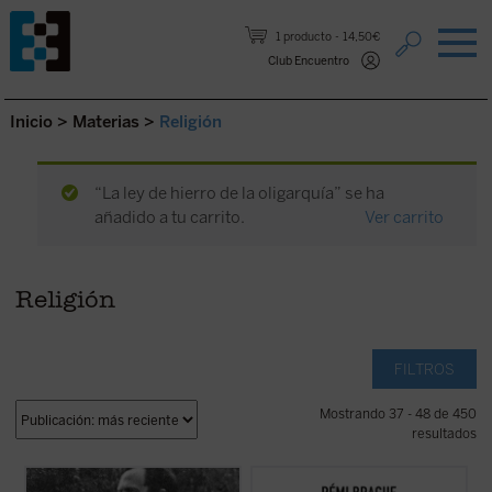
Saltar al contenido.
1 producto
14,50€
Club Encuentro
Inicio
>
Materias
>
Religión
“La ley de hierro de la oligarquía” se ha
añadido a tu carrito.
Ver carrito
Religión
FILTROS
Mostrando 37 - 48 de 450
resultados
Los textos reunidos en este libro
Este «pequeño tratado» es la continuación