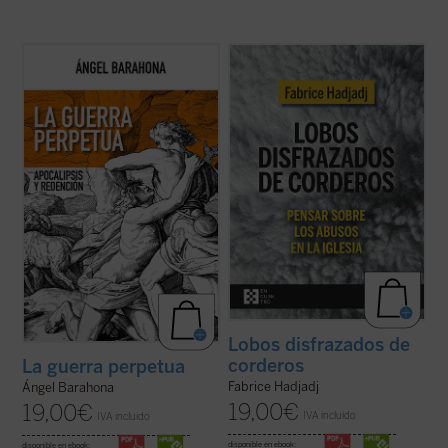
Las preguntas que surgen en este ensayo
Fabrice Hadjadj nos sumerge en las raíces
son inquietantes: ¿por qué la hostilidad
del mal, donde, según el Evangelio, «los
guerrera ha sido un hecho constatable,
lobos se disfrazan de corderos». Una
permanente a lo largo de la historia de la
denuncia de la mentira, la impostura y la
humanidad y podemos sospechar que lo
credulidad. Un alegato a favor de la fe. Un
seguirá siendo? ¿Por qué la actividad ...
(ver
ensayo vigorizante, ejemplar por su ...
(ver
ficha)
ficha)
Lobos disfrazados de
corderos
La guerra perpetua
Fabrice Hadjadj
Ángel Barahona
19,00
€
19,00
€
IVA incluido
IVA incluido
disponible en ebook:
disponible en ebook: