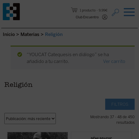
Saltar al contenido.
1 producto
9,99€
Club Encuentro
Inicio
>
Materias
>
Religión
“YOUCAT Catequesis en diálogo” se ha
añadido a tu carrito.
Ver carrito
Religión
FILTROS
Mostrando 37 - 48 de 450
resultados
Los textos reunidos en este libro
Este «pequeño tratado» es la continuación