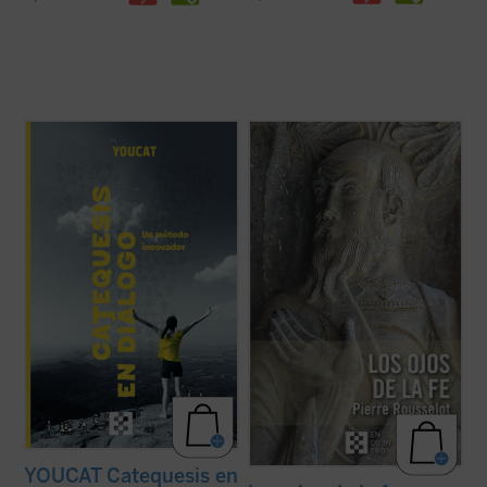
Catequesis en diálogo. Un método
A pesar de su lejanía (1910),
Los ojos de la
innovador
es el manual para todo el que
fe
continúa representando una concepción
quiera saber cómo hacer la catequesis de
teológica muy significativa en la historia
una forma nueva dejando una huella
moderna de las explicaciones acerca de la
profunda en la gente joven. Una
fe cristiana. En medio de la multiplicidad de
introducción general a la catequesis
estas, centradas unas ...
(ver ficha)
moderna, pero ...
(ver ficha)
YOUCAT Catequesis en