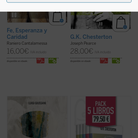
Fe, Esperanza y
Caridad
G.K. Chesterton
Raniero Cantalamessa
Joseph Pearce
16,00
€
28,00
€
IVA incluido
IVA incluido
disponible en ebook:
disponible en ebook:
En este volumen descubrimos, dice
G.K. Chesterton fue uno de los escritores
Giussani, que la esperanza es una palabra
más importantes del siglo XX. Publicó una
humana: «La esperanza cristiana es la más
extensa colección de libros, ensayos y
rica apertura a la realidad, el más rico
artículos, poemas, obras de teatro, novelas
descubrimiento en la realidad, la mayor
y cuentos que incluyen su famosa serie
exaltación de la realidad que el hombre ...
sobre el padre Brown. Se consideraba, ...
(ver ficha)
(ver ficha)