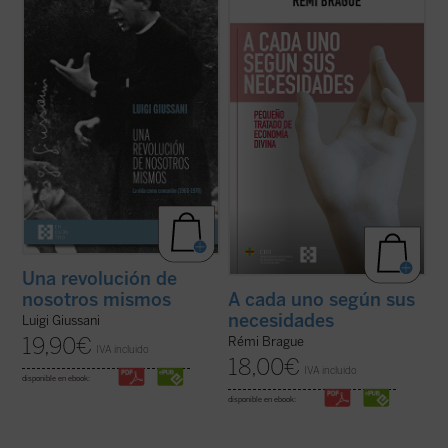
pertenecen a un momento delicado y
de los estudios emblemáticos de Rémi
crucial de la historia de Comunión y
Brague sobre el concepto de
mundo
. En
Liberación (CL). Se remontan a los años
una sucesión de breves capítulos expone
1968-1970, período en el que la experiencia
una teoría de la Providencia divina en la que
nacida de don Giussani en 1954 sufrió una
Dios provee a todos los ...
(ver ficha)
profunda ...
(ver ficha)
Una revolución de
nosotros mismos
A cada uno según sus
necesidades
Luigi Giussani
19,90
€
Rémi Brague
IVA incluido
18,00
€
IVA incluido
disponible en ebook:
disponible en ebook: