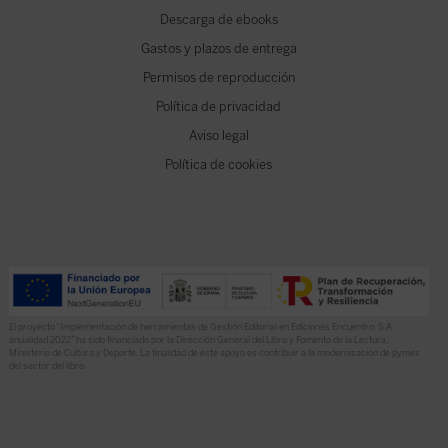
Descarga de ebooks
Gastos y plazos de entrega
Permisos de reproducción
Política de privacidad
Aviso legal
Política de cookies
El proyecto “Implementación de herramientas de Gestión Editorial en Ediciones Encuentro, S.A.
anualidad 2022” ha sido financiado por la Dirección General del Libro y Fomento de la Lectura,
Ministerio de Cultura y Deporte. La finalidad de este apoyo es contribuir a la modernización de pymes
del sector del libro.