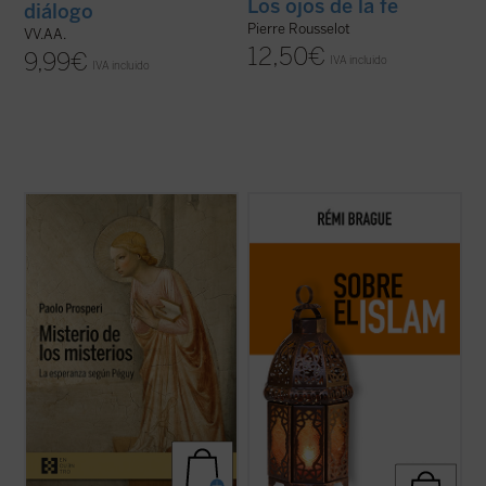
Los ojos de la fe
diálogo
Pierre Rousselot
VV.AA.
12,50
€
9,99
€
IVA incluido
IVA incluido
Paolo Prosperi no pretende en este ensayo
El Islam es objeto de interminables
ofrecer un comentario exhaustivo sobre
controversias y mucha confusión. Pero,
los
Misterios
de Péguy, sino que se fija un
¿qué es el Islam? ¿Una forma de
objetivo más circunscrito, pero no menos
relacionarse con Dios? ¿Una religión con
difícil: intentar comprender las razones que
sus propios dogmas y normas? ¿Una
llevan al autor de este ...
(ver ficha)
civilización? Rémi Brague vuelve sobre
estas cuestiones ...
(ver ficha)