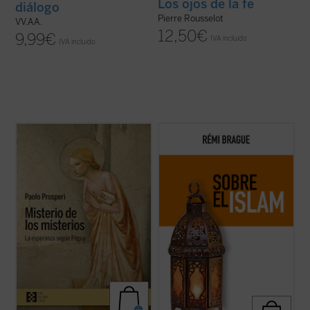
Los ojos de la fe
diálogo
Pierre Rousselot
VV.AA.
12,50
€
9,99
€
IVA incluido
IVA incluido
Paolo Prosperi no pretende en este ensayo
El Islam es objeto de interminables
ofrecer un comentario exhaustivo sobre
controversias y mucha confusión. Pero,
los
Misterios
de Péguy, sino que se fija un
¿qué es el Islam? ¿Una forma de
objetivo más circunscrito, pero no menos
relacionarse con Dios? ¿Una religión con
difícil: intentar comprender las razones que
sus propios dogmas y normas? ¿Una
llevan al autor de este ...
(ver ficha)
civilización? Rémi Brague vuelve sobre
estas cuestiones ...
(ver ficha)