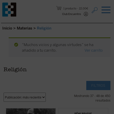
Saltar al contenido.
1 producto
22,00€
Club Encuentro
Inicio
>
Materias
>
Religión
“Muchos vicios y algunas virtudes” se ha
añadido a tu carrito.
Ver carrito
Religión
FILTROS
Mostrando 37 - 48 de 450
resultados
Los textos reunidos en este libro
Este «pequeño tratado» es la continuación