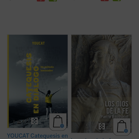
Catequesis en diálogo. Un método
A pesar de su lejanía (1910),
Los ojos de la
innovador
es el manual para todo el que
fe
continúa representando una concepción
quiera saber cómo hacer la catequesis de
teológica muy significativa en la historia
una forma nueva dejando una huella
moderna de las explicaciones acerca de la
profunda en la gente joven. Una
fe cristiana. En medio de la multiplicidad de
introducción general a la catequesis
estas, centradas unas ...
(ver ficha)
moderna, pero ...
(ver ficha)
YOUCAT Catequesis en