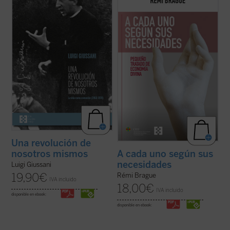
pertenecen a un momento delicado y
de los estudios emblemáticos de Rémi
crucial de la historia de Comunión y
Brague sobre el concepto de
mundo
. En
Liberación (CL). Se remontan a los años
una sucesión de breves capítulos expone
1968-1970, período en el que la experiencia
una teoría de la Providencia divina en la que
nacida de don Giussani en 1954 sufrió una
Dios provee a todos los ...
(ver ficha)
profunda ...
(ver ficha)
Una revolución de
nosotros mismos
A cada uno según sus
necesidades
Luigi Giussani
19,90
€
Rémi Brague
IVA incluido
18,00
€
IVA incluido
disponible en ebook:
disponible en ebook: