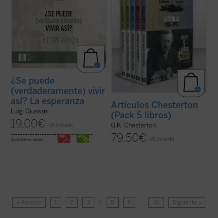
¿Se puede
(verdaderamente) vivir
así? La esperanza
Artículos Chesterton
Luigi Giussani
(Pack 5 libros)
19,00
€
G.K. Chesterton
IVA incluido
79,50
€
IVA incluido
disponible en ebook:
« Anterior
1
2
3
4
5
6
…
38
Siguiente »