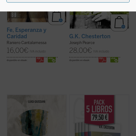
Fe, Esperanza y
Caridad
G.K. Chesterton
Raniero Cantalamessa
Joseph Pearce
16,00
€
28,00
€
IVA incluido
IVA incluido
disponible en ebook:
disponible en ebook:
En este volumen descubrimos, dice
G.K. Chesterton fue uno de los escritores
Giussani, que la esperanza es una palabra
más importantes del siglo XX. Publicó una
humana: «La esperanza cristiana es la más
extensa colección de libros, ensayos y
rica apertura a la realidad, el más rico
artículos, poemas, obras de teatro, novelas
descubrimiento en la realidad, la mayor
y cuentos que incluyen su famosa serie
exaltación de la realidad que el hombre ...
sobre el padre Brown. Se consideraba, ...
(ver ficha)
(ver ficha)