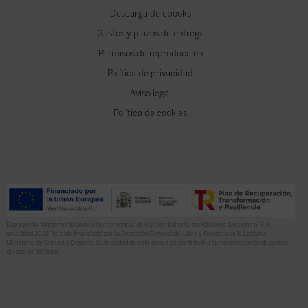
Descarga de ebooks
Gastos y plazos de entrega
Permisos de reproducción
Política de privacidad
Aviso legal
Política de cookies
El proyecto “Implementación de herramientas de Gestión Editorial en Ediciones Encuentro, S.A.
anualidad 2022” ha sido financiado por la Dirección General del Libro y Fomento de la Lectura,
Ministerio de Cultura y Deporte. La finalidad de este apoyo es contribuir a la modernización de pymes
del sector del libro.