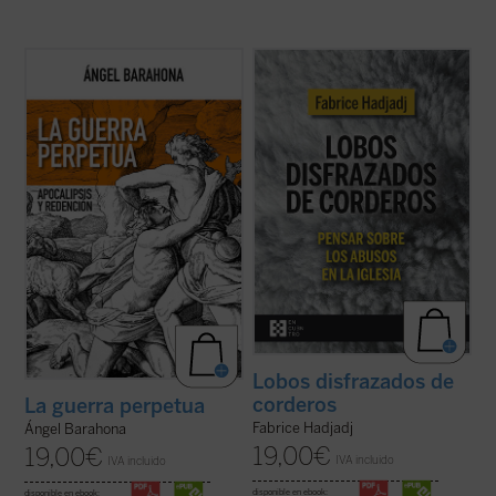
Las preguntas que surgen en este ensayo
Fabrice Hadjadj nos sumerge en las raíces
son inquietantes: ¿por qué la hostilidad
del mal, donde, según el Evangelio, «los
guerrera ha sido un hecho constatable,
lobos se disfrazan de corderos». Una
permanente a lo largo de la historia de la
denuncia de la mentira, la impostura y la
humanidad y podemos sospechar que lo
credulidad. Un alegato a favor de la fe. Un
seguirá siendo? ¿Por qué la actividad ...
(ver
ensayo vigorizante, ejemplar por su ...
(ver
ficha)
ficha)
Lobos disfrazados de
corderos
La guerra perpetua
Fabrice Hadjadj
Ángel Barahona
19,00
€
19,00
€
IVA incluido
IVA incluido
disponible en ebook:
disponible en ebook: