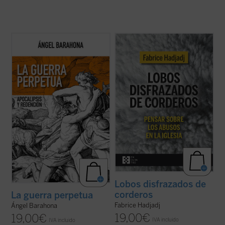
Las preguntas que surgen en este ensayo
Fabrice Hadjadj nos sumerge en las raíces
son inquietantes: ¿por qué la hostilidad
del mal, donde, según el Evangelio, «los
guerrera ha sido un hecho constatable,
lobos se disfrazan de corderos». Una
permanente a lo largo de la historia de la
denuncia de la mentira, la impostura y la
humanidad y podemos sospechar que lo
credulidad. Un alegato a favor de la fe. Un
seguirá siendo? ¿Por qué la actividad ...
(ver
ensayo vigorizante, ejemplar por su ...
(ver
ficha)
ficha)
Lobos disfrazados de
corderos
La guerra perpetua
Fabrice Hadjadj
Ángel Barahona
19,00
€
19,00
€
IVA incluido
IVA incluido