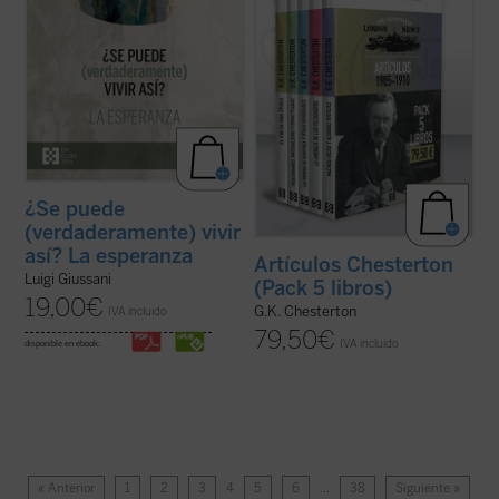
¿Se puede
(verdaderamente) vivir
así? La esperanza
Artículos Chesterton
Luigi Giussani
(Pack 5 libros)
19,00
€
G.K. Chesterton
IVA incluido
79,50
€
IVA incluido
disponible en ebook:
« Anterior
1
2
3
4
5
6
…
38
Siguiente »