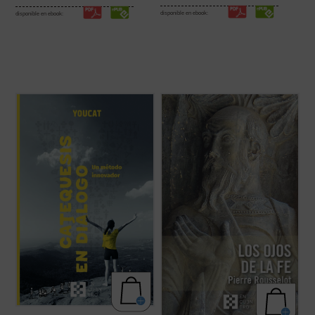
disponible en ebook:
disponible en ebook:
Catequesis en diálogo. Un método
A pesar de su lejanía (1910),
Los ojos de la
innovador
es el manual para todo el que
fe
continúa representando una concepción
quiera saber cómo hacer la catequesis de
teológica muy significativa en la historia
una forma nueva dejando una huella
moderna de las explicaciones acerca de la
profunda en la gente joven. Una
fe cristiana. En medio de la multiplicidad de
introducción general a la catequesis
estas, centradas unas ...
(ver ficha)
moderna, pero ...
(ver ficha)