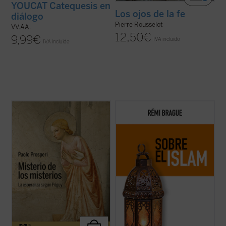
YOUCAT Catequesis en
Los ojos de la fe
diálogo
Pierre Rousselot
VV.AA.
12,50
€
9,99
€
IVA incluido
IVA incluido
Paolo Prosperi no pretende en este ensayo
El Islam es objeto de interminables
ofrecer un comentario exhaustivo sobre
controversias y mucha confusión. Pero,
los
Misterios
de Péguy, sino que se fija un
¿qué es el Islam? ¿Una forma de
objetivo más circunscrito, pero no menos
relacionarse con Dios? ¿Una religión con
difícil: intentar comprender las razones que
sus propios dogmas y normas? ¿Una
llevan al autor de este ...
(ver ficha)
civilización? Rémi Brague vuelve sobre
estas cuestiones ...
(ver ficha)