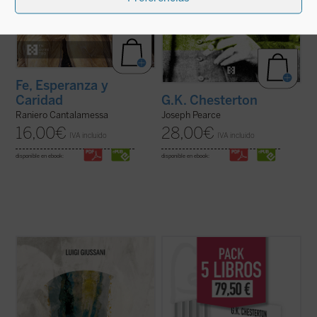
Fe, Esperanza y
Caridad
G.K. Chesterton
Raniero Cantalamessa
Joseph Pearce
16,00
€
28,00
€
IVA incluido
IVA incluido
disponible en ebook:
disponible en ebook:
En este volumen descubrimos, dice
G.K. Chesterton fue uno de los escritores
Giussani, que la esperanza es una palabra
más importantes del siglo XX. Publicó una
humana: «La esperanza cristiana es la más
extensa colección de libros, ensayos y
rica apertura a la realidad, el más rico
artículos, poemas, obras de teatro, novelas
descubrimiento en la realidad, la mayor
y cuentos que incluyen su famosa serie
exaltación de la realidad que el hombre ...
sobre el padre Brown. Se consideraba, ...
(ver ficha)
(ver ficha)