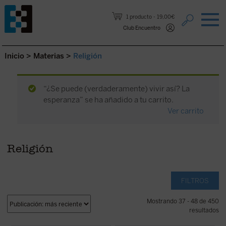
Saltar al contenido.
1 producto
19,00€
Club Encuentro
Inicio
>
Materias
>
Religión
“¿Se puede (verdaderamente) vivir así? La
esperanza” se ha añadido a tu carrito.
Ver carrito
Religión
FILTROS
Mostrando 37 - 48 de 450
resultados