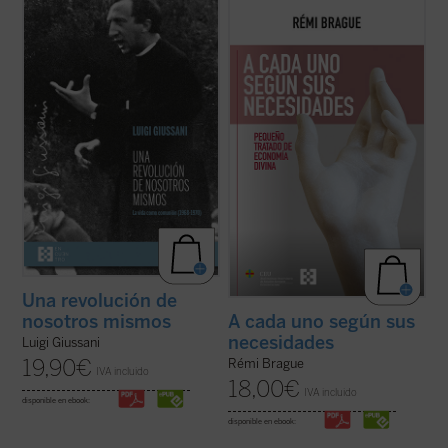
Los textos reunidos en este libro
Este «pequeño tratado» es la continuación
pertenecen a un momento delicado y
de los estudios emblemáticos de Rémi
crucial de la historia de Comunión y
Brague sobre el concepto de
mundo
. En
Liberación (CL). Se remontan a los años
una sucesión de breves capítulos expone
1968-1970, período en el que la experiencia
una teoría de la Providencia divina en la que
nacida de don Giussani en 1954 sufrió una
Dios provee a todos los ...
(ver ficha)
profunda ...
(ver ficha)
Una revolución de
nosotros mismos
A cada uno según sus
necesidades
Luigi Giussani
19,90
€
Rémi Brague
IVA incluido
18,00
€
IVA incluido
disponible en ebook:
disponible en ebook: